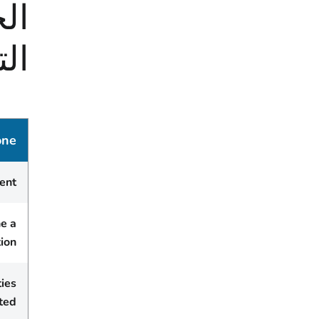
ال
الت
one
ent
ne a
tion
ties
ted