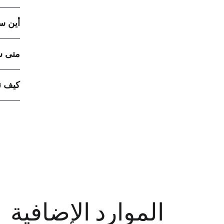
أين سي
متى س
كيف ت
الموارد الإضافية