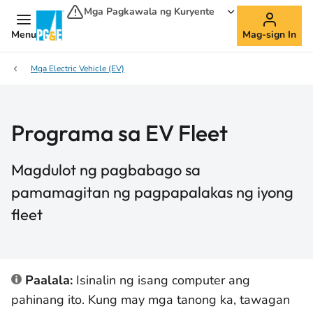
Mga Pagkawala ng Kuryente
Menu
Mag-sign In
Mga Electric Vehicle (EV)
Programa sa EV Fleet
Magdulot ng pagbabago sa
pamamagitan ng pagpapalakas ng iyong
fleet
Paalala:
Isinalin ng isang computer ang
pahinang ito. Kung may mga tanong ka, tawagan