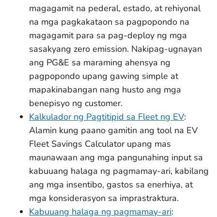
magagamit na pederal, estado, at rehiyonal
na mga pagkakataon sa pagpopondo na
magagamit para sa pag-deploy ng mga
sasakyang zero emission. Nakipag-ugnayan
ang PG&E sa maraming ahensya ng
pagpopondo upang gawing simple at
mapakinabangan nang husto ang mga
benepisyo ng customer.
Kalkulador ng Pagtitipid sa Fleet ng EV
:
Alamin kung paano gamitin ang tool na EV
Fleet Savings Calculator upang mas
maunawaan ang mga pangunahing input sa
kabuuang halaga ng pagmamay-ari, kabilang
ang mga insentibo, gastos sa enerhiya, at
mga konsiderasyon sa imprastraktura.
Kabuuang halaga ng pagmamay-ari
: