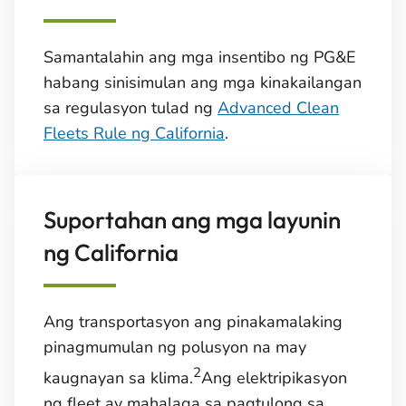
Samantalahin ang mga insentibo ng PG&E
habang sinisimulan ang mga kinakailangan
sa regulasyon tulad ng
Advanced Clean
Fleets Rule ng California
.
Suportahan ang mga layunin
ng California
Ang transportasyon ang pinakamalaking
pinagmumulan ng polusyon na may
2
kaugnayan sa klima.
Ang elektripikasyon
ng fleet ay mahalaga sa pagtulong sa