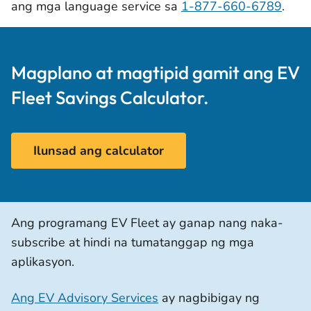
ang mga language service sa
1-877-660-6789
.
Magplano at magtipid gamit ang EV
Fleet Savings Calculator.
Ilunsad ang calculator
Ang programang EV Fleet ay ganap nang naka-
subscribe at hindi na tumatanggap ng mga
aplikasyon.
Ang EV Advisory Services
ay nagbibigay ng