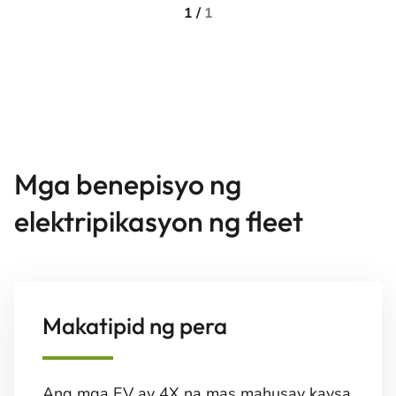
1 /
1
Mga benepisyo ng
elektripikasyon ng fleet
Makatipid ng pera
Ang mga EV ay 4X na mas mahusay kaysa