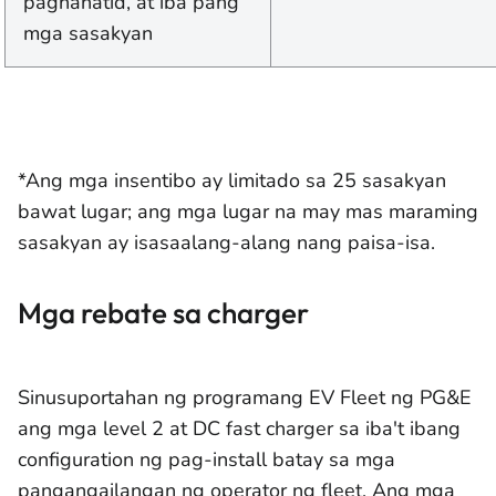
paghahatid, at iba pang
mga sasakyan
*Ang mga insentibo ay limitado sa 25 sasakyan
bawat lugar; ang mga lugar na may mas maraming
sasakyan ay isasaalang-alang nang paisa-isa.
Mga rebate sa charger
Sinusuportahan ng programang EV Fleet ng PG&E
ang mga level 2 at DC fast charger sa iba't ibang
configuration ng pag-install batay sa mga
pangangailangan ng operator ng fleet. Ang mga