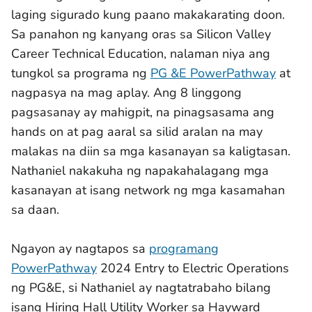
laging sigurado kung paano makakarating doon.
Sa panahon ng kanyang oras sa Silicon Valley
Career Technical Education, nalaman niya ang
tungkol sa programa ng
PG &E PowerPathway
at
nagpasya na mag aplay. Ang 8 linggong
pagsasanay ay mahigpit, na pinagsasama ang
hands on at pag aaral sa silid aralan na may
malakas na diin sa mga kasanayan sa kaligtasan.
Nathaniel nakakuha ng napakahalagang mga
kasanayan at isang network ng mga kasamahan
sa daan.
Ngayon ay nagtapos sa
programang
PowerPathway
2024 Entry to Electric Operations
ng PG&E, si Nathaniel ay nagtatrabaho bilang
isang Hiring Hall Utility Worker sa Hayward