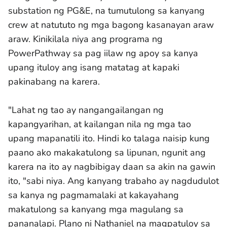
substation ng PG&E, na tumutulong sa kanyang
crew at natututo ng mga bagong kasanayan araw
araw. Kinikilala niya ang programa ng
PowerPathway sa pag iilaw ng apoy sa kanya
upang ituloy ang isang matatag at kapaki
pakinabang na karera.
"Lahat ng tao ay nangangailangan ng
kapangyarihan, at kailangan nila ng mga tao
upang mapanatili ito. Hindi ko talaga naisip kung
paano ako makakatulong sa lipunan, ngunit ang
karera na ito ay nagbibigay daan sa akin na gawin
ito, "sabi niya. Ang kanyang trabaho ay nagdudulot
sa kanya ng pagmamalaki at kakayahang
makatulong sa kanyang mga magulang sa
pananalapi. Plano ni Nathaniel na magpatuloy sa