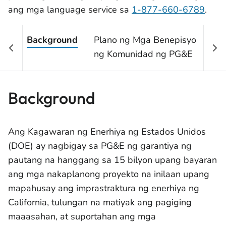
ang mga language service sa
1-877-660-6789
.
Background
Plano ng Mga Benepisyo
Ma
ng Komunidad ng PG&E
ng
Background
Ang Kagawaran ng Enerhiya ng Estados Unidos
(DOE) ay nagbigay sa PG&E ng garantiya ng
pautang na hanggang sa 15 bilyon upang bayaran
ang mga nakaplanong proyekto na inilaan upang
mapahusay ang imprastraktura ng enerhiya ng
California, tulungan na matiyak ang pagiging
maaasahan, at suportahan ang mga