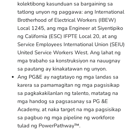
kolektibong kasunduan sa bargaining sa
tatlong unyon ng paggawa: ang International
Brotherhood of Electrical Workers (IBEW)
Local 1245, ang mga Engineer at Siyentipiko
ng California (ESC) IFPTE Local 20, at ang
Service Employees International Union (SEIU)
United Service Workers West. Ang lahat ng
mga trabaho sa konstruksiyon na nauugnay
sa pautang ay kinakatawan ng unyon.
Ang PG&E ay nagtatayo ng mga landas sa
karera sa pamamagitan ng mga pagsisikap
sa pagkakakilanlan ng talento, matatag na
mga handog sa pagsasanay sa PG &E
Academy, at naka target na mga pagsisikap
sa pagbuo ng mga pipeline ng workforce
tulad ng PowerPathway™.