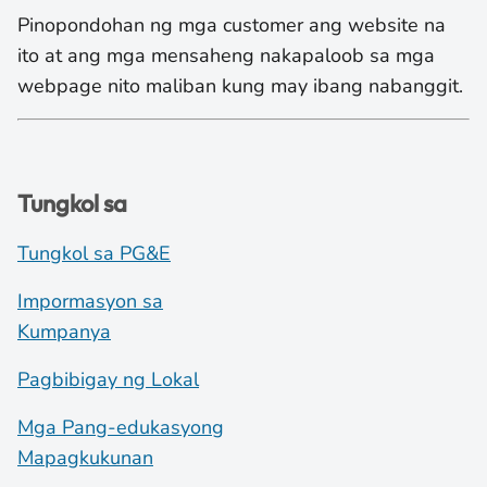
Pinopondohan ng mga customer ang website na
ito at ang mga mensaheng nakapaloob sa mga
webpage nito maliban kung may ibang nabanggit.
Tungkol sa
Tungkol sa PG&E
Impormasyon sa
Kumpanya
Pagbibigay ng Lokal
Mga Pang-edukasyong
Mapagkukunan