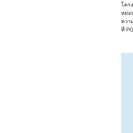
โครง
หย่อ
ความ
ที่ P