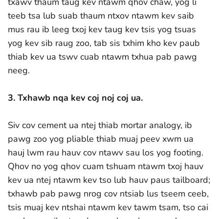
txawv thaum taug kev ntawm qhov chaw, yog li
teeb tsa lub suab thaum ntxov ntawm kev saib
mus rau ib leeg txoj kev taug kev tsis yog tsuas
yog kev sib raug zoo, tab sis txhim kho kev paub
thiab kev ua tswv cuab ntawm txhua pab pawg
neeg.
3. Txhawb nqa kev coj noj coj ua.
Siv cov cement ua ntej thiab mortar analogy, ib
pawg zoo yog pliable thiab muaj peev xwm ua
hauj lwm rau hauv cov ntawv sau los yog footing.
Qhov no yog qhov cuam tshuam ntawm txoj hauv
kev ua ntej ntawm kev tso lub hauv paus tailboard;
txhawb pab pawg nrog cov ntsiab lus tseem ceeb,
tsis muaj kev ntshai ntawm kev tawm tsam, tso cai