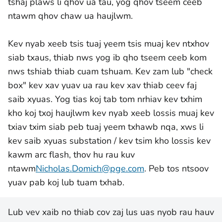
tshaj plaws li qhov ua tau, yog qhov tseem ceeb
ntawm qhov chaw ua haujlwm.
Kev nyab xeeb tsis tuaj yeem tsis muaj kev ntxhov
siab txaus, thiab nws yog ib qho tseem ceeb kom
nws tshiab thiab cuam tshuam. Kev zam lub "check
box" kev xav yuav ua rau kev xav thiab ceev faj
saib xyuas. Yog tias koj tab tom nrhiav kev txhim
kho koj txoj haujlwm kev nyab xeeb lossis muaj kev
txiav txim siab peb tuaj yeem txhawb nqa, xws li
kev saib xyuas substation / kev tsim kho lossis kev
kawm arc flash, thov hu rau kuv
ntawm
Nicholas.Domich@pge.com
. Peb tos ntsoov
yuav pab koj lub tuam txhab.
Lub vev xaib no thiab cov zaj lus uas nyob rau hauv