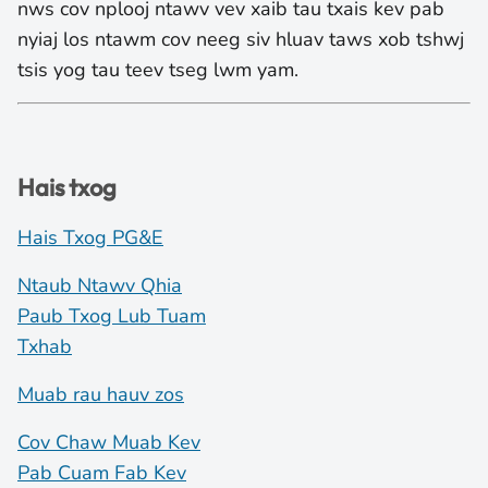
nws cov nplooj ntawv vev xaib tau txais kev pab
nyiaj los ntawm cov neeg siv hluav taws xob tshwj
tsis yog tau teev tseg lwm yam.
Hais txog
Hais Txog PG&E
Ntaub Ntawv Qhia
Paub Txog Lub Tuam
Txhab
Muab rau hauv zos
Cov Chaw Muab Kev
Pab Cuam Fab Kev