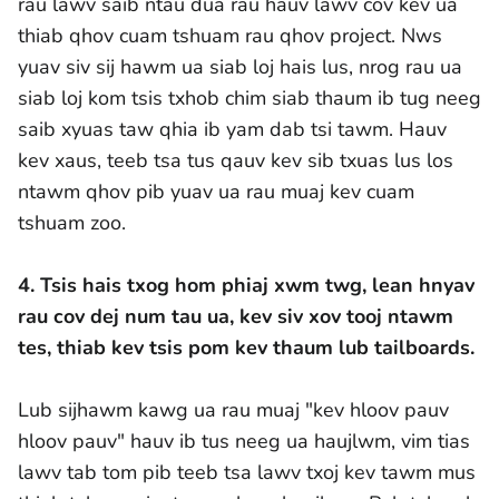
rau lawv saib ntau dua rau hauv lawv cov kev ua
thiab qhov cuam tshuam rau qhov project. Nws
yuav siv sij hawm ua siab loj hais lus, nrog rau ua
siab loj kom tsis txhob chim siab thaum ib tug neeg
saib xyuas taw qhia ib yam dab tsi tawm. Hauv
kev xaus, teeb tsa tus qauv kev sib txuas lus los
ntawm qhov pib yuav ua rau muaj kev cuam
tshuam zoo.
4. Tsis hais txog hom phiaj xwm twg, lean hnyav
rau cov dej num tau ua, kev siv xov tooj ntawm
tes, thiab kev tsis pom kev thaum lub tailboards.
Lub sijhawm kawg ua rau muaj "kev hloov pauv
hloov pauv" hauv ib tus neeg ua haujlwm, vim tias
lawv tab tom pib teeb tsa lawv txoj kev tawm mus