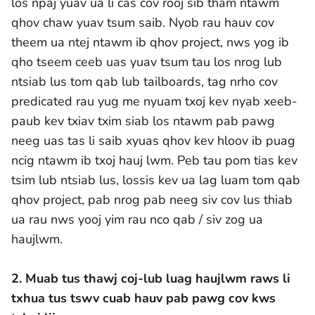
los npaj yuav ua li cas cov rooj sib tham ntawm
qhov chaw yuav tsum saib. Nyob rau hauv cov
theem ua ntej ntawm ib qhov project, nws yog ib
qho tseem ceeb uas yuav tsum tau los nrog lub
ntsiab lus tom qab lub tailboards, tag nrho cov
predicated rau yug me nyuam txoj kev nyab xeeb-
paub kev txiav txim siab los ntawm pab pawg
neeg uas tas li saib xyuas qhov kev hloov ib puag
ncig ntawm ib txoj hauj lwm. Peb tau pom tias kev
tsim lub ntsiab lus, lossis kev ua lag luam tom qab
qhov project, pab nrog pab neeg siv cov lus thiab
ua rau nws yooj yim rau nco qab / siv zog ua
haujlwm.
2. Muab tus thawj coj-lub luag haujlwm raws li
txhua tus tswv cuab hauv pab pawg cov kws