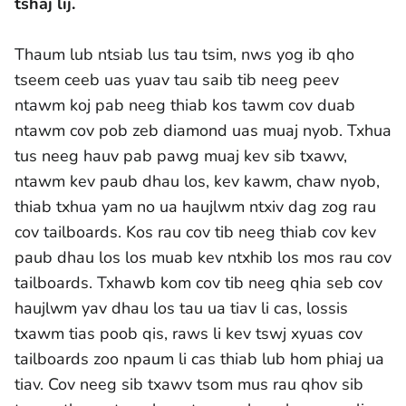
tshaj lij.
Thaum lub ntsiab lus tau tsim, nws yog ib qho
tseem ceeb uas yuav tau saib tib neeg peev
ntawm koj pab neeg thiab kos tawm cov duab
ntawm cov pob zeb diamond uas muaj nyob. Txhua
tus neeg hauv pab pawg muaj kev sib txawv,
ntawm kev paub dhau los, kev kawm, chaw nyob,
thiab txhua yam no ua haujlwm ntxiv dag zog rau
cov tailboards. Kos rau cov tib neeg thiab cov kev
paub dhau los los muab kev ntxhib los mos rau cov
tailboards. Txhawb kom cov tib neeg qhia seb cov
haujlwm yav dhau los tau ua tiav li cas, lossis
txawm tias poob qis, raws li kev tswj xyuas cov
tailboards zoo npaum li cas thiab lub hom phiaj ua
tiav. Cov neeg sib txawv tsom mus rau qhov sib