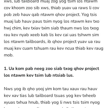
xws, lub tailboard muaj zog yog tsim los ntawm
cov khoom zoo sib xws, thiab yuav ua raws li cov
pob zeb hauv qab ntawm qhov project. Yog tsis
muaj lub hauv paus tsim nyog los ntawm kev txo
hwj chim, kev txiav txim siab thaum nws los txog
rau kev nyab xeeb kab lis kev cai uas tshwm sim
los ntawm tailboards, ib qhov project yuav ua rau
muaj kev cuam tshuam rau kev ncua thiab kev raug
mob.
1. Ua kom pab neeg zoo siab txog qhov project
los ntawm kev tsim lub ntsiab lus.
Nws yog ib qho yooj yim kom tau xauv rau hauv
kev xav tias lub tailboard tsuas yog kev txheeb
xyuas txhua hnub, thiab yog li nws tsis tsim nyog