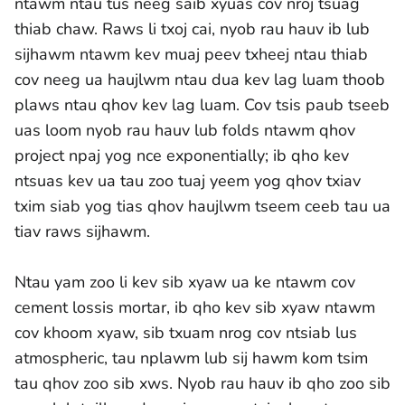
ntawm ntau tus neeg saib xyuas cov nroj tsuag
thiab chaw. Raws li txoj cai, nyob rau hauv ib lub
sijhawm ntawm kev muaj peev txheej ntau thiab
cov neeg ua haujlwm ntau dua kev lag luam thoob
plaws ntau qhov kev lag luam. Cov tsis paub tseeb
uas loom nyob rau hauv lub folds ntawm qhov
project npaj yog nce exponentially; ib qho kev
ntsuas kev ua tau zoo tuaj yeem yog qhov txiav
txim siab yog tias qhov haujlwm tseem ceeb tau ua
tiav raws sijhawm.
Ntau yam zoo li kev sib xyaw ua ke ntawm cov
cement lossis mortar, ib qho kev sib xyaw ntawm
cov khoom xyaw, sib txuam nrog cov ntsiab lus
atmospheric, tau nplawm lub sij hawm kom tsim
tau qhov zoo sib xws. Nyob rau hauv ib qho zoo sib