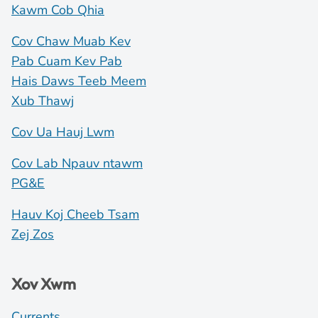
Kawm Cob Qhia
Cov Chaw Muab Kev
Pab Cuam Kev Pab
Hais Daws Teeb Meem
Xub Thawj
Cov Ua Hauj Lwm
Cov Lab Npauv ntawm
PG&E
Hauv Koj Cheeb Tsam
Zej Zos
Xov Xwm
Currents