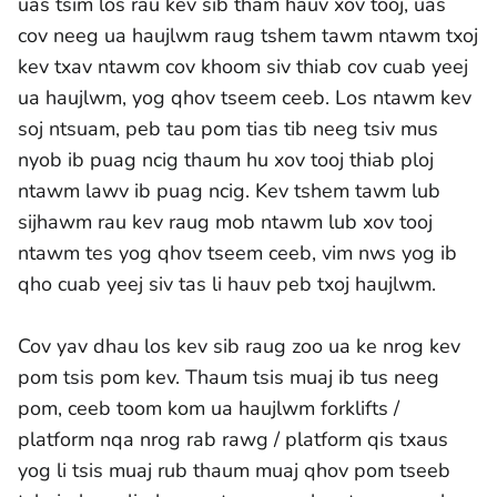
uas tsim los rau kev sib tham hauv xov tooj, uas
cov neeg ua haujlwm raug tshem tawm ntawm txoj
kev txav ntawm cov khoom siv thiab cov cuab yeej
ua haujlwm, yog qhov tseem ceeb. Los ntawm kev
soj ntsuam, peb tau pom tias tib neeg tsiv mus
nyob ib puag ncig thaum hu xov tooj thiab ploj
ntawm lawv ib puag ncig. Kev tshem tawm lub
sijhawm rau kev raug mob ntawm lub xov tooj
ntawm tes yog qhov tseem ceeb, vim nws yog ib
qho cuab yeej siv tas li hauv peb txoj haujlwm.
Cov yav dhau los kev sib raug zoo ua ke nrog kev
pom tsis pom kev. Thaum tsis muaj ib tus neeg
pom, ceeb toom kom ua haujlwm forklifts /
platform nqa nrog rab rawg / platform qis txaus
yog li tsis muaj rub thaum muaj qhov pom tseeb