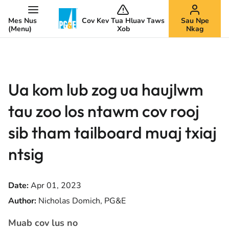
Mes Nus
Cov Kev Tua Hluav Taws
Sau Npe
(Menu)
Xob
Nkag
Ua kom lub zog ua haujlwm
tau zoo los ntawm cov rooj
sib tham tailboard muaj txiaj
ntsig
Date:
Apr 01, 2023
Author:
Nicholas Domich, PG&E
Muab cov lus no