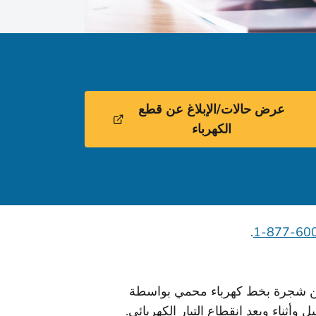
عرض حالات/الإبلاغ عن قطع
الكهرباء
.
غصن شجرة بخط كهرباء محمي بواسطة
وأثناء وبعد انقطاع التيار الكهربائي.