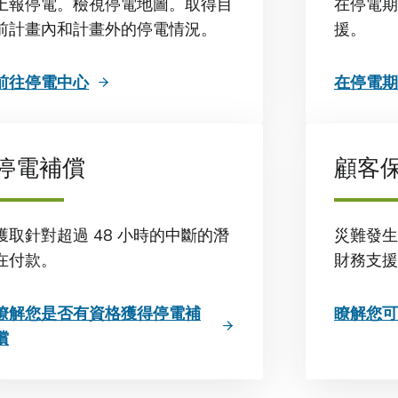
上報停電。檢視停電地圖。取得目
在停電期
前計畫內和計畫外的停電情況。
援。
前往停電中心
在停電期
停電補償
顧客
獲取針對超過 48 小時的中斷的潛
災難發生
在付款。
財務支援
瞭解您是否有資格獲得停電補
瞭解您可
償