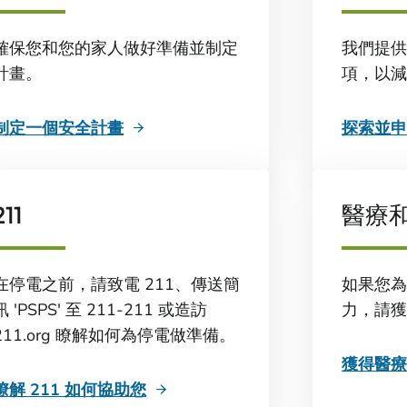
確保您和您的家人做好準備並制定
我們提供
計畫。
項，以減
制定一個安全計畫
探索並申
211
醫療
在停電之前，請致電 211、傳送簡
如果您為
訊 'PSPS' 至 211-211 或造訪
力，請獲
211.org 瞭解如何為停電做準備。
獲得醫療
瞭解 211 如何協助您