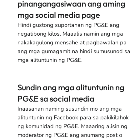
pinangangasiwaan ang aming
mga social media page
Hindi gustong suportahan ng PG&E ang
negatibong kilos. Maaalis namin ang mga
nakakagulong mensahe at pagbawalan pa
ang mga gumagamit na hindi sumusunod sa
mga alituntunin ng PG&E.
Sundin ang mga alituntunin ng
PG&E sa social media
Inaasahan naming susundin mo ang mga
alituntunin ng Facebook para sa pakikilahok
ng komunidad ng PG&E. Maaaring alisin ng
moderator ng PG&E ang anumang post o