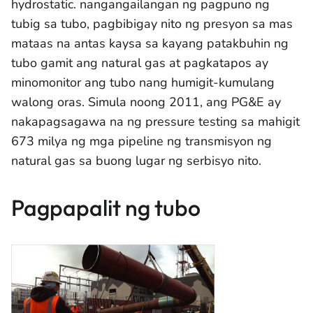
hydrostatic. nangangailangan ng pagpuno ng
tubig sa tubo, pagbibigay nito ng presyon sa mas
mataas na antas kaysa sa kayang patakbuhin ng
tubo gamit ang natural gas at pagkatapos ay
minomonitor ang tubo nang humigit-kumulang
walong oras. Simula noong 2011, ang PG&E ay
nakapagsagawa na ng pressure testing sa mahigit
673 milya ng mga pipeline ng transmisyon ng
natural gas sa buong lugar ng serbisyo nito.
Pagpapalit ng tubo