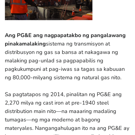
Ang PG&E ang nagpapatakbo ng pangalawang
pinakamalaking
sistema ng transmisyon at
distribusyon ng gas sa bansa at nakagawa ng
malaking pag-unlad sa pagpapabilis ng
pagkukumpuni at pag-iwas sa tagas sa kabuuan
ng 80,000-milyang sistema ng natural gas nito.
Sa pagtatapos ng 2014, pinalitan ng PG&E ang
2,270 milya ng cast iron at pre-1940 steel
distribution main nito—na maaaring madaling
tumagas—ng mga moderno at bagong
materyales. Nangangahulugan ito na ang PG&E ay