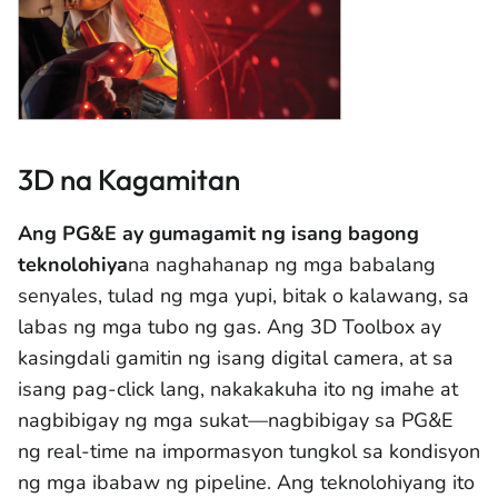
3D na Kagamitan
Ang PG&E ay gumagamit ng isang bagong
teknolohiya
na naghahanap ng mga babalang
senyales, tulad ng mga yupi, bitak o kalawang, sa
labas ng mga tubo ng gas. Ang 3D Toolbox ay
kasingdali gamitin ng isang digital camera, at sa
isang pag-click lang, nakakakuha ito ng imahe at
nagbibigay ng mga sukat—nagbibigay sa PG&E
ng real-time na impormasyon tungkol sa kondisyon
ng mga ibabaw ng pipeline. Ang teknolohiyang ito