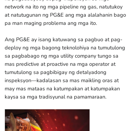
network na ito ng mga pipeline ng gas, natutukoy
at natutugunan ng PG&E ang mga alalahanin bago
pa man maging problema ang mga ito.
Ang PG&E ay isang katuwang sa pagbuo at pag-
deploy ng mga bagong teknolohiya na tumutulong
sa pagbabago ng mga utility company tungo sa
mas predictive at proactive na mga operator at
tumutulong sa pagbibigay ng detalyadong
inspeksyon—kadalasan sa mas maikling oras at
may mas mataas na katumpakan at katumpakan
kaysa sa mga tradisyunal na pamamaraan.