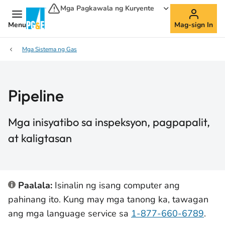
Mga Pagkawala ng Kuryente
Menu
Mag-sign In
Mga Sistema ng Gas
Pipeline
Mga inisyatibo sa inspeksyon, pagpapalit,
at kaligtasan
Paalala:
Isinalin ng isang computer ang
pahinang ito. Kung may mga tanong ka, tawagan
ang mga language service sa
1-877-660-6789
.