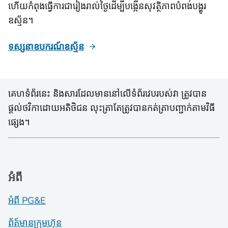
ហើយកំពុងធ្វើការជារៀងរាល់ថ្ងៃដើម្បីបង្កើនសុវត្ថិភាពបំពង់បង្ហូរ
ឧស្ម័ន។
ទស្សនាឧបករណ៍ឧស្ម័ន
គេហទំព័រនេះ និងសារដែលមាននៅលើទំព័រវេបរបស់វា ត្រូវបាន
ផ្តល់ថវិកាដោយអតិថិជន លុះត្រាតែត្រូវបានកត់ត្រាបញ្ជាក់តាមវិធី
ផ្សេង។
អំពី
អំពី PG&E
ព័ត៍​មាន​ក្រុមហ៊ុន