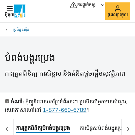
ការផ្ដាច់ចរន្ត
ម៉ឺនុយ
ចុះឈ្មោះចូល
ប្រព័ន្ធឧស្ម័ន
បំពង់បង្ហូរប្រេង
ការត្រួតពិនិត្យ ការជំនួស និងគំនិតផ្តួចផ្តើមសុវត្ថិភាព
ចំណាំ:
កុំព្យូទ័របានបកប្រែទំព័រនេះ។ ប្រសិនបើអ្នកមានសំណួរ,
សេវាភាសាហៅនៅ
1-877-660-6789
។
ការត្រួតពិនិត្យបំពង់បង្ហូរប្រេង
ការជំនួសបំពង់បង្ហូរប្រេង