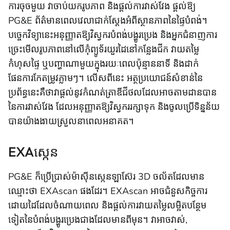
ការចុចមួយ វាចាប់យករូបភាព និងផ្តល់ការវាស់វែង ផ្តល់ឱ្យ
PG&E ព័ត៌មានពេលវេលាជាក់ស្តែងអំពីស្ថានភាពនៃផ្ទៃបំពង់។
បច្ចេកវិទ្យានេះអនុញ្ញាតឱ្យវិស្វករបំពង់បង្ហូរប្រេង និងអ្នកជំនាញការ
ច្រេះមើលរូបភាពនៅលើកុំព្យូទ័រយួរដៃនៅកន្លែងជីក វាយតម្លៃ
កំហុសផ្ទៃ ឬបញ្ហាណាមួយក្នុងរយៈពេលប៉ុន្មាននាទី និងដាក់
ផែនការកែតម្រូវភ្លាមៗ។ លើសពីនេះ អត្ថប្រយោជន៍សំខាន់នៃ
ប្រព័ន្ធនេះគឺថាវាផ្តល់នូវកំណត់ត្រាឌីជីថលដែលអាចតាមដានបាន
នៃការវាស់វែង ដែលអនុញ្ញាតឱ្យវិស្វកររក្សាទុក និងចូលប្រើទិន្នន័យ
បានយ៉ាងងាយស្រួលនាពេលអនាគត។
EXAស្កេន
PG&E ក៏ប្រើប្រាស់ម៉ាស៊ីនស្កេនឡាស៊ែរ 3D ចល័តដែលមាន
ឈ្មោះថា EXAscan ផងដែរ។ EXAscan អាចជំនួសកិច្ចការ
ដោយដៃដែលចំណាយពេល និងផ្តល់ការវាយតម្លៃលម្អិតបន្ថែម
ទៀតនៃបំពង់បង្ហូរប្រេងជាងដែលមានពីមុន។ វាអាចវាស់,