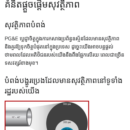
គំនិតផ្តួចផ្តើមសុវត្ថិភាព
សុវត្ថិភាពបំពង់
PG&E ប្តេជ្ញាចិត្តក្នុងការកសាងប្រព័ន្ធឧស្ម័នដែលមានសុវត្ថិភាព
និងគួរឱ្យទុកចិត្តបំផុតនៅក្នុងប្រទេស ដូច្នេះយើងអាចបន្តផ្តល់
ថាមពលដែលអតិថិជនរបស់យើងនឹងពឹងផ្អែកលើរយៈពេលជាច្រើន
ទសវត្សរ៍ខាងមុខ។
បំពង់បង្ហូរប្រេងដែលមានសុវត្ថិភាពនៅទូទាំង
រដ្ឋរបស់យើង