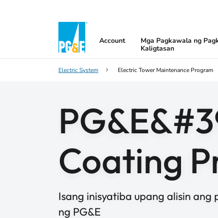
Account
Mga Pagkawala ng Pagk
Kaligtasan
Electric System
Electric Tower Maintenance Program
PG&E&#39
Coating 
Isang inisyatiba upang alisin ang
ng PG&E