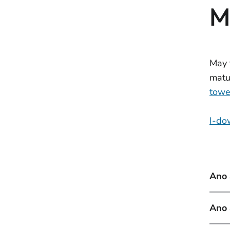
M
May 
matu
tow
I-do
Ano 
Ano 