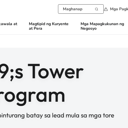
Mga Pagk
awala at
Magtipid ng Kuryente
Mga Mapagkukunan ng
at Pera
Negosyo
;s Tower
Program
 pinturang batay sa lead mula sa mga tore