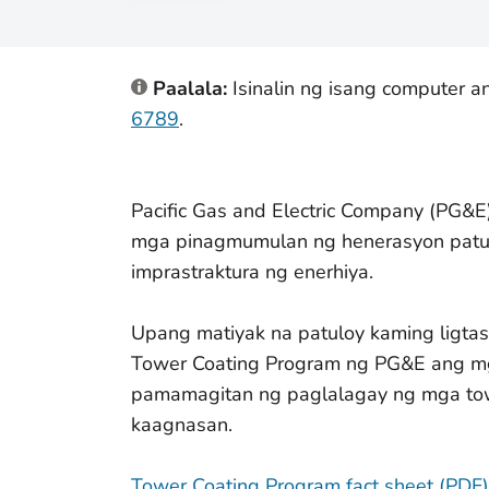
Paalala:
Isinalin ng isang computer 
6789
.
Pacific Gas and Electric Company (PG&E
mga pinagmumulan ng henerasyon patungo
imprastraktura ng enerhiya.
Upang matiyak na patuloy kaming ligtas
Tower Coating Program ng PG&E ang mga
pamamagitan ng paglalagay ng mga towe
kaagnasan.
Tower Coating Program fact sheet (PDF)