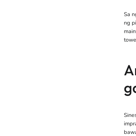
Sa n
ng p
main
towe
A
g
Sine
impr
bawa