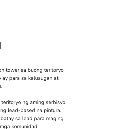
a
n tower sa buong teritoryo
o ay para sa kalusugan at
.
teritoryo ng aming serbisyo
ng lead-based na pintura.
kabatay sa lead para maging
g mga komunidad.