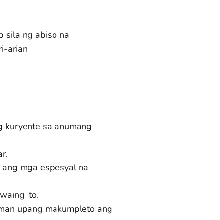
sila ng abiso na
i-arian
ng kuryente sa anumang
r.
t ang mga espesyal na
waing ito.
alaman upang makumpleto ang