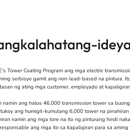
angkalahatang-idey
's Tower Coating Program ang mga electric transmissio
ming serbisyo gamit ang non-lead-based na pintura. It
gtasan ng ating mga customer, empleyado at kapaligiran
ri namin ang halos 46,000 transmission tower sa buong 
atukoy ang humigit-kumulang 6,000 tower na pinahiran 
hiran namin ang mga tore na ito ng pinturang hindi na
responsable ang mga ito sa kapaligiran para sa amin