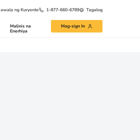
awala ng Kuryente
1-877-660-6789
Tagalog
Malinis na
Mag-sign In
Enerhiya