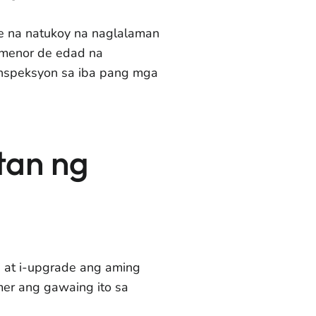
e na natukoy na naglalaman
 menor de edad na
inspeksyon sa iba pang mga
tan ng
i at i-upgrade ang aming
er ang gawaing ito sa