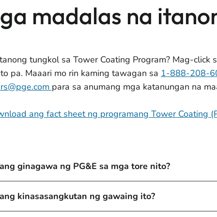
ga madalas na itano
tanong tungkol sa Tower Coating Program? Mag-click s
to pa. Maaari mo rin kaming tawagan sa
1-888-208-
ers@pge.com
para sa anumang mga katanungan na maa
wnload ang fact sheet ng programang Tower Coating (
ang ginagawa ng PG&E sa mga tore nito?
ang kinasasangkutan ng gawaing ito?