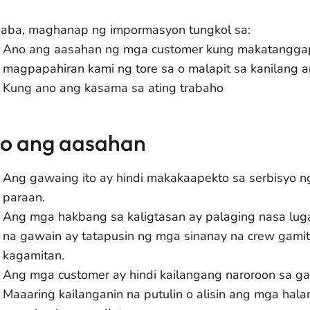
baba, maghanap ng impormasyon tungkol sa:
Ano ang aasahan ng mga customer kung makatanggap 
magpapahiran kami ng tore sa o malapit sa kanilang ar
Kung ano ang kasama sa ating trabaho
o ang aasahan
Ang gawaing ito ay hindi makakaapekto sa serbisyo 
paraan.
Ang mga hakbang sa kaligtasan ay palaging nasa luga
na gawain ay tatapusin ng mga sinanay na crew gami
kagamitan.
Ang mga customer ay hindi kailangang naroroon sa ga
Maaaring kailanganin na putulin o alisin ang mga h