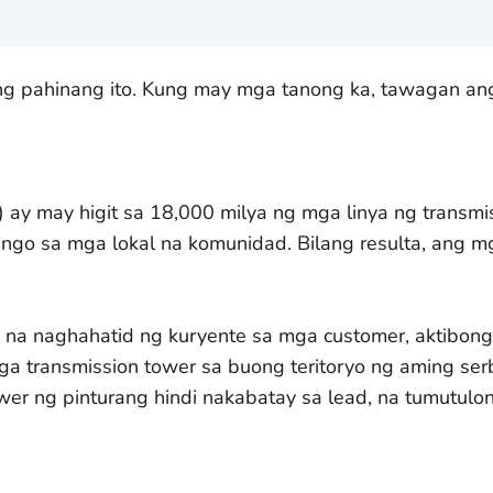
ang pahinang ito. Kung may mga tanong ka, tawagan a
) ay may higit sa 18,000 milya ng mga linya ng transm
 sa mga lokal na komunidad. Bilang resulta, ang mga 
 na naghahatid ng kuryente sa mga customer, aktibong 
 transmission tower sa buong teritoryo ng aming serb
r ng pinturang hindi nakabatay sa lead, na tumutulon