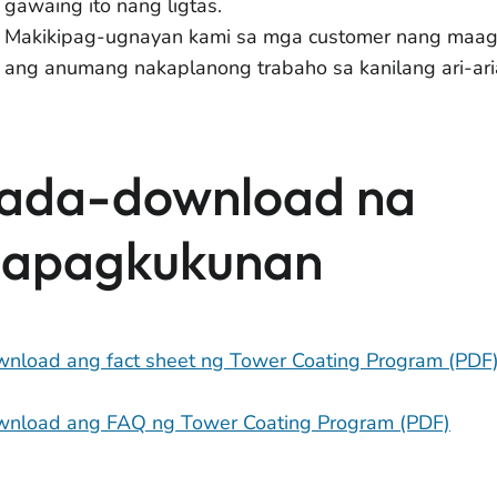
gawaing ito nang ligtas.
Makikipag-ugnayan kami sa mga customer nang maaga
ang anumang nakaplanong trabaho sa kanilang ari-ari
ada-download na
apagkukunan
wnload ang fact sheet ng Tower Coating Program (PDF
wnload ang FAQ ng Tower Coating Program (PDF)