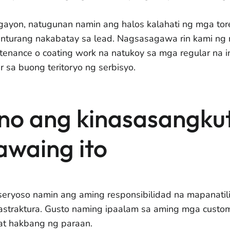
gayon, natugunan namin ang halos kalahati ng mga tor
inturang nakabatay sa lead. Nagsasagawa rin kami ng
tenance o coating work na natukoy sa mga regular na 
r sa buong teritoryo ng serbisyo.
no ang kinasasangku
awaing ito
seryoso namin ang aming responsibilidad na mapanatil
astraktura. Gusto naming ipaalam sa aming mga custom
t hakbang ng paraan.