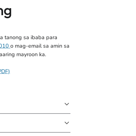
ng
a tanong sa ibaba para
6010
o mag-email sa amin sa
aring mayroon ka.
PDF)