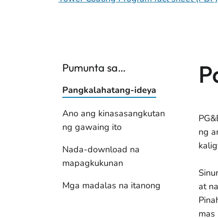
P
Pumunta sa…
Pangkalahatang-ideya
Ano ang kinasasangkutan
PG&E
ng gawaing ito
ng a
kali
Nada-download na
mapagkukunan
Sinu
Mga madalas na itanong
at n
Pina
mas 