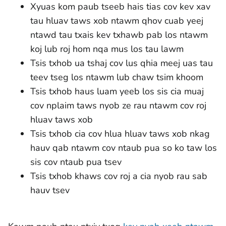
Xyuas kom paub tseeb hais tias cov kev xav
tau hluav taws xob ntawm qhov cuab yeej
ntawd tau txais kev txhawb pab los ntawm
koj lub roj hom nqa mus los tau lawm
Tsis txhob ua tshaj cov lus qhia meej uas tau
teev tseg los ntawm lub chaw tsim khoom
Tsis txhob haus luam yeeb los sis cia muaj
cov nplaim taws nyob ze rau ntawm cov roj
hluav taws xob
Tsis txhob cia cov hlua hluav taws xob nkag
hauv qab ntawm cov ntaub pua so ko taw los
sis cov ntaub pua tsev
Tsis txhob khaws cov roj a cia nyob rau sab
hauv tsev