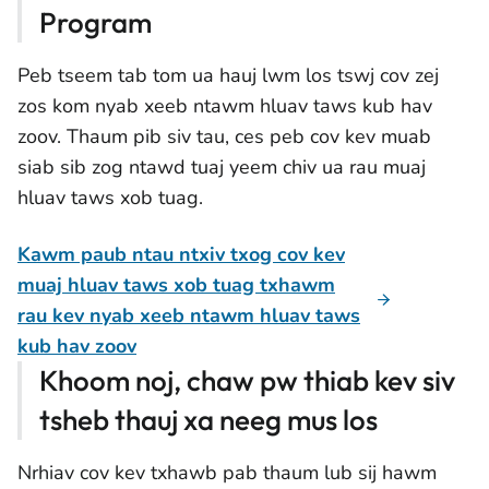
Program
Peb tseem tab tom ua hauj lwm los tswj cov zej
zos kom nyab xeeb ntawm hluav taws kub hav
zoov. Thaum pib siv tau, ces peb cov kev muab
siab sib zog ntawd tuaj yeem chiv ua rau muaj
hluav taws xob tuag.
Kawm paub ntau ntxiv txog cov kev
muaj hluav taws xob tuag txhawm
rau kev nyab xeeb ntawm hluav taws
kub hav zoov
Khoom noj, chaw pw thiab kev siv
tsheb thauj xa neeg mus los
Nrhiav cov kev txhawb pab thaum lub sij hawm