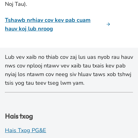
Noj Tau).
Tshawb nrhiav cov kev pab cuam
hauv koj lub nroog
Lub vev xaib no thiab cov zaj lus uas nyob rau hauv
nws cov nplooj ntawv vev xaib tau txais kev pab
nyiaj los ntawm cov neeg siv hluav taws xob tshwj
tsis yog tau teev tseg lwm yam.
Hais txog
Hais Txog PG&E