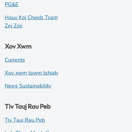
PG&E
Hauv Koj Cheeb Tsam
Zej Zos
Xov Xwm
Currents
Xov xwm tawm tshiab
Neeg Sustainability
Tiv Tauj Rau Peb
Tiv Tauj Rau Peb