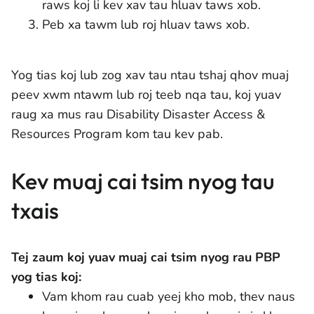
raws koj li kev xav tau hluav taws xob.
Peb xa tawm lub roj hluav taws xob.
Yog tias koj lub zog xav tau ntau tshaj qhov muaj
peev xwm ntawm lub roj teeb nqa tau, koj yuav
raug xa mus rau Disability Disaster Access &
Resources Program kom tau kev pab.
Kev muaj cai tsim nyog tau
txais
Tej zaum koj yuav muaj cai tsim nyog rau PBP
yog tias koj:
Vam khom rau cuab yeej kho mob, thev naus