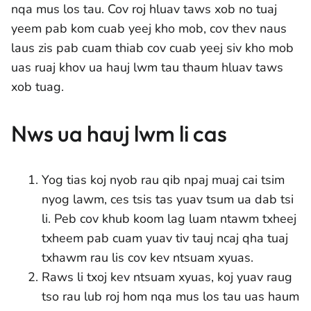
nqa mus los tau. Cov roj hluav taws xob no tuaj
yeem pab kom cuab yeej kho mob, cov thev naus
laus zis pab cuam thiab cov cuab yeej siv kho mob
uas ruaj khov ua hauj lwm tau thaum hluav taws
xob tuag.
Nws ua hauj lwm li cas
Yog tias koj nyob rau qib npaj muaj cai tsim
nyog lawm, ces tsis tas yuav tsum ua dab tsi
li. Peb cov khub koom lag luam ntawm txheej
txheem pab cuam yuav tiv tauj ncaj qha tuaj
txhawm rau lis cov kev ntsuam xyuas.
Raws li txoj kev ntsuam xyuas, koj yuav raug
tso rau lub roj hom nqa mus los tau uas haum