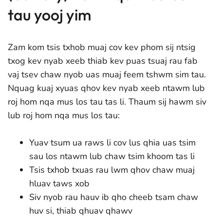
tau yooj yim
Zam kom tsis txhob muaj cov kev phom sij ntsig
txog kev nyab xeeb thiab kev puas tsuaj rau fab
vaj tsev chaw nyob uas muaj feem tshwm sim tau.
Nquag kuaj xyuas qhov kev nyab xeeb ntawm lub
roj hom nqa mus los tau tas li. Thaum sij hawm siv
lub roj hom nqa mus los tau:
Yuav tsum ua raws li cov lus qhia uas tsim
sau los ntawm lub chaw tsim khoom tas li
Tsis txhob txuas rau lwm qhov chaw muaj
hluav taws xob
Siv nyob rau hauv ib qho cheeb tsam chaw
huv si, thiab qhuav qhawv