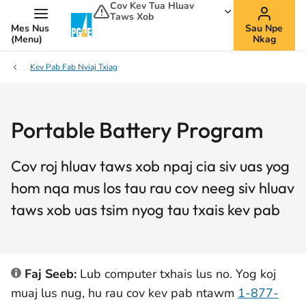
Cov Kev Tua Hluav
Taws Xob
Mes Nus
Sau Npe
(Menu)
Nkag
Kev Pab Fab Nyiaj Txiag
Portable Battery Program
Cov roj hluav taws xob npaj cia siv uas yog
hom nqa mus los tau rau cov neeg siv hluav
taws xob uas tsim nyog tau txais kev pab
Faj Seeb:
Lub computer txhais lus no. Yog koj
muaj lus nug, hu rau cov kev pab ntawm
1-877-