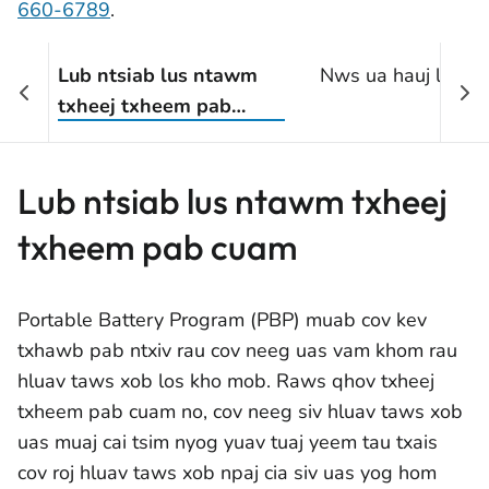
660-6789
.
Lub ntsiab lus ntawm
Nws ua hauj lwm li
txheej txheem pab
cuam
Lub ntsiab lus ntawm txheej
txheem pab cuam
Portable Battery Program (PBP) muab cov kev
txhawb pab ntxiv rau cov neeg uas vam khom rau
hluav taws xob los kho mob. Raws qhov txheej
txheem pab cuam no, cov neeg siv hluav taws xob
uas muaj cai tsim nyog yuav tuaj yeem tau txais
cov roj hluav taws xob npaj cia siv uas yog hom