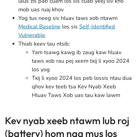
laus zis pab cuam los sis cuab yeej siv kho
mob uas ruaj khov
Yog tus neeg siv hluav taws xob ntawm
Medical Baseline
los sis
Self-Identified
Vulnerable
Thiab keev tau ntsib:
Yam tsawg kawg ib zaug kaw hluav
taws xob rau pej xeem txij li xyoo 2024
los yog
Txij li xyoo 2024 los peb lossis ntau dua
qhov kev teeb tsa Kev Nyab Xeeb
Hluav Taws Xob uas tau kaw lawm
Kev nyab xeeb ntawm lub roj
(battery) hom nqa mus los