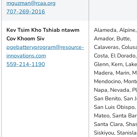
mguzman@rcaa.org
707-269-2016
Kev Tsim Kho Tshiab ntawm
Alameda, Alpine,
Cov Khoom Siv
Amador, Butte,
pgebatteryprogram@resource-
Calaveras, Colusa
innovations.com
Costa, El Dorado,
559-214-1190
Glenn, Kern, Lake
Madera, Marin, M
Mendocino, Monte
Napa,
Nevada, Pl
San Benito, San J
San Luis Obispo,
Mateo,
Santa Bar
Santa Clara,
Shas
Siskiyou, Stanisla