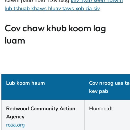
Kawm paub ntau ntxiv txog
kev nyab xeeb ntawm
lub tshuab khaws hluav taws xob cia siv
.
Cov chaw khub koom lag
luam
Lub koom haum
Cov nroog uas ta
kev pab
Redwood Community Action
Humboldt
Agency
rcaa.org