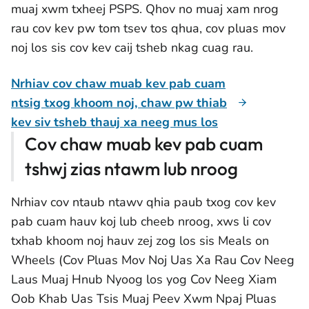
muaj xwm txheej PSPS. Qhov no muaj xam nrog
rau cov kev pw tom tsev tos qhua, cov pluas mov
noj los sis cov kev caij tsheb nkag cuag rau.
Nrhiav cov chaw muab kev pab cuam
ntsig txog khoom noj, chaw pw thiab
kev siv tsheb thauj xa neeg mus los
Cov chaw muab kev pab cuam
tshwj zias ntawm lub nroog
Nrhiav cov ntaub ntawv qhia paub txog cov kev
pab cuam hauv koj lub cheeb nroog, xws li cov
txhab khoom noj hauv zej zog los sis Meals on
Wheels (Cov Pluas Mov Noj Uas Xa Rau Cov Neeg
Laus Muaj Hnub Nyoog los yog Cov Neeg Xiam
Oob Khab Uas Tsis Muaj Peev Xwm Npaj Pluas