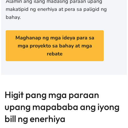
Alamin ang ilang madaling paraan upang
makatipid ng enerhiya at pera sa paligid ng
bahay.
Maghanap ng mga ideya para sa
mga proyekto sa bahay at mga
rebate
Higit pang mga paraan
upang mapababa ang iyong
bill ng enerhiya