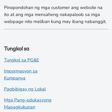
Pinopondohan ng mga customer ang website na
ito at ang mga mensaheng nakapaloob sa mga
webpage nito maliban kung may ibang nabanggit.
Tungkol sa
Tungkol sa PG&E
Impormasyon sa
Kumpanya
Pagbibigay ng Lokal
Mga Pang-edukasyong
Mapagkukunan