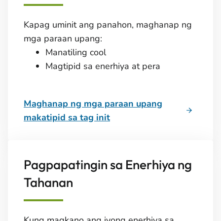
Kapag uminit ang panahon, maghanap ng
mga paraan upang:
Manatiling cool
Magtipid sa enerhiya at pera
Maghanap ng mga paraan upang
makatipid sa tag init
Pagpapatingin sa Enerhiya ng
Tahanan
Kung magkano ang iyong enerhiya sa