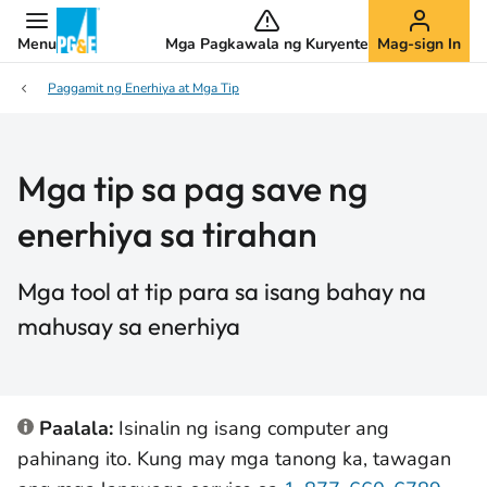
Menu
Mga Pagkawala ng Kuryente
Mag-sign In
Paggamit ng Enerhiya at Mga Tip
Mga tip sa pag save ng
enerhiya sa tirahan
Mga tool at tip para sa isang bahay na
mahusay sa enerhiya
Paalala:
Isinalin ng isang computer ang
pahinang ito. Kung may mga tanong ka, tawagan