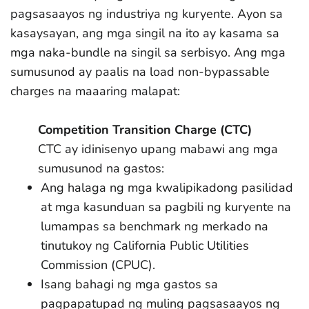
pagsasaayos ng industriya ng kuryente. Ayon sa
kasaysayan, ang mga singil na ito ay kasama sa
mga naka-bundle na singil sa serbisyo. Ang mga
sumusunod ay paalis na load non-bypassable
charges na maaaring malapat:
Competition Transition Charge (CTC)
CTC ay idinisenyo upang mabawi ang mga
sumusunod na gastos:
Ang halaga ng mga kwalipikadong pasilidad
at mga kasunduan sa pagbili ng kuryente na
lumampas sa benchmark ng merkado na
tinutukoy ng California Public Utilities
Commission (CPUC).
Isang bahagi ng mga gastos sa
pagpapatupad ng muling pagsasaayos ng