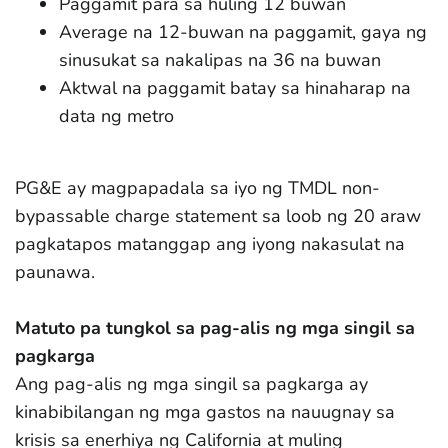
Paggamit para sa huling 12 buwan
Average na 12-buwan na paggamit, gaya ng
sinusukat sa nakalipas na 36 na buwan
Aktwal na paggamit batay sa hinaharap na
data ng metro
PG&E ay magpapadala sa iyo ng TMDL non-
bypassable charge statement sa loob ng 20 araw
pagkatapos matanggap ang iyong nakasulat na
paunawa.
Matuto pa tungkol sa pag-alis ng mga singil sa
pagkarga
Ang pag-alis ng mga singil sa pagkarga ay
kinabibilangan ng mga gastos na nauugnay sa
krisis sa enerhiya ng California at muling