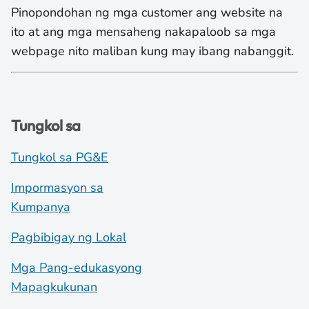
Pinopondohan ng mga customer ang website na
ito at ang mga mensaheng nakapaloob sa mga
webpage nito maliban kung may ibang nabanggit.
Tungkol sa
Tungkol sa PG&E
Impormasyon sa
Kumpanya
Pagbibigay ng Lokal
Mga Pang-edukasyong
Mapagkukunan