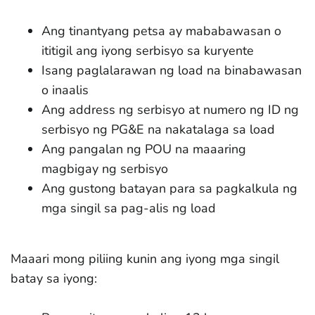
Ang tinantyang petsa ay mababawasan o
ititigil ang iyong serbisyo sa kuryente
Isang paglalarawan ng load na binabawasan
o inaalis
Ang address ng serbisyo at numero ng ID ng
serbisyo ng PG&E na nakatalaga sa load
Ang pangalan ng POU na maaaring
magbigay ng serbisyo
Ang gustong batayan para sa pagkalkula ng
mga singil sa pag-alis ng load
Maaari mong piliing kunin ang iyong mga singil
batay sa iyong: