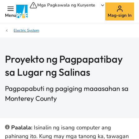
Mga Pagkawala ng Kuryente
Menu
Mag-sign In
Electric System
Proyekto ng Pagpapatibay
sa Lugar ng Salinas
Pagpapabuti ng pagiging maaasahan sa
Monterey County
Paalala:
Isinalin ng isang computer ang
pahinang ito. Kung may mga tanong ka, tawagan