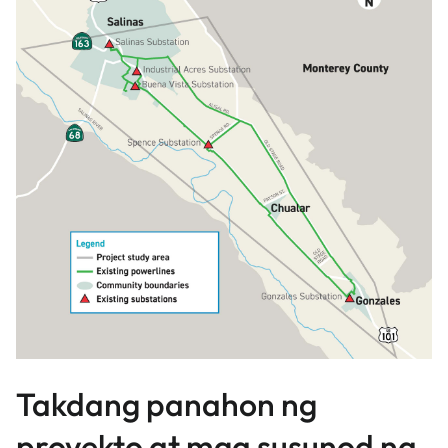
Takdang panahon ng
proyekto at mga susunod na