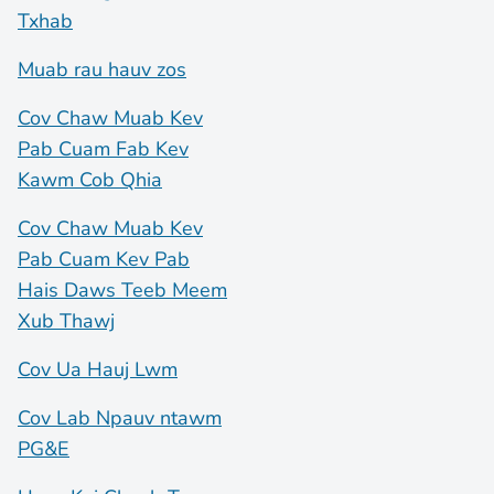
Txhab
Muab rau hauv zos
Cov Chaw Muab Kev
Pab Cuam Fab Kev
Kawm Cob Qhia
Cov Chaw Muab Kev
Pab Cuam Kev Pab
Hais Daws Teeb Meem
Xub Thawj
Cov Ua Hauj Lwm
Cov Lab Npauv ntawm
PG&E