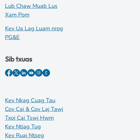
Lub Chaw Muab Lus
Xam Pom
Kev Ua Lag Luam nrog
PG&E
Sib txuas
Kev Nkag Cuag Tau
Cov Cai & Cov Laj Tawj
Txoj Cai Tswj Hwm
Kev Ntiag Tug
Kev Ruaj Ntseg