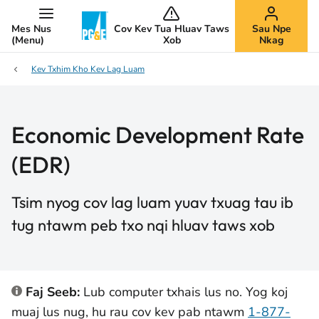
Mes Nus
Cov Kev Tua Hluav Taws
Sau Npe
(Menu)
Xob
Nkag
Kev Txhim Kho Kev Lag Luam
Economic Development Rate
(EDR)
Tsim nyog cov lag luam yuav txuag tau ib
tug ntawm peb txo nqi hluav taws xob
Faj Seeb:
Lub computer txhais lus no. Yog koj
muaj lus nug, hu rau cov kev pab ntawm
1-877-