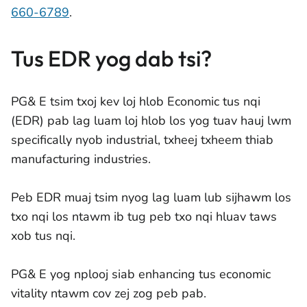
660-6789
.
Tus EDR yog dab tsi?
PG& E tsim txoj kev loj hlob Economic tus nqi
(EDR) pab lag luam loj hlob los yog tuav hauj lwm
specifically nyob industrial, txheej txheem thiab
manufacturing industries.
Peb EDR muaj tsim nyog lag luam lub sijhawm los
txo nqi los ntawm ib tug peb txo nqi hluav taws
xob tus nqi.
PG& E yog nplooj siab enhancing tus economic
vitality ntawm cov zej zog peb pab.