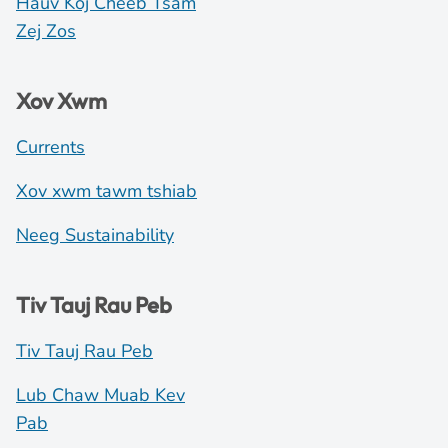
Hauv Koj Cheeb Tsam
Zej Zos
Xov Xwm
Currents
Xov xwm tawm tshiab
Neeg Sustainability
Tiv Tauj Rau Peb
Tiv Tauj Rau Peb
Lub Chaw Muab Kev
Pab