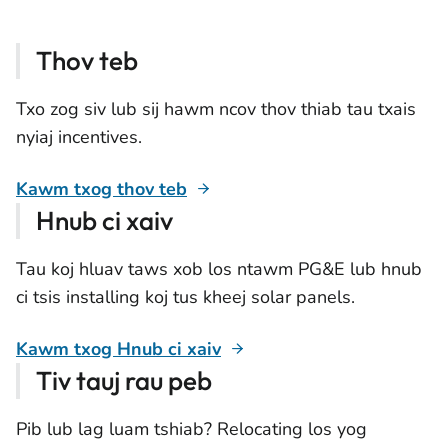
Thov teb
Txo zog siv lub sij hawm ncov thov thiab tau txais
nyiaj incentives.
Kawm txog thov teb
Hnub ci xaiv
Tau koj hluav taws xob los ntawm PG&E lub hnub
ci tsis installing koj tus kheej solar panels.
Kawm txog Hnub ci xaiv
Tiv tauj rau peb
Pib lub lag luam tshiab? Relocating los yog