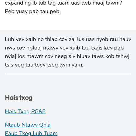
expanding ib lub lag luam uas twb muaj lawm?
Peb yuav pab tau peb.
Lub vev xaib no thiab cov zaj lus uas nyob rau hauv
nws cov nplooj ntawv vev xaib tau txais kev pab
nyiaj los ntawm cov neeg siv hluav taws xob tshwj
tsis yog tau teev tseg lwm yam.
Hais txog
Hais Txog PG&E
Ntaub Ntawv Qhia
Paub Txog Lub Tuam