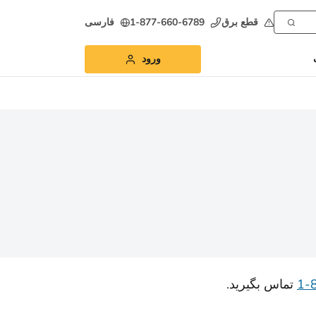
قطع برق
1-877-660-6789
فارسی
ورود
تماس بگیرید.