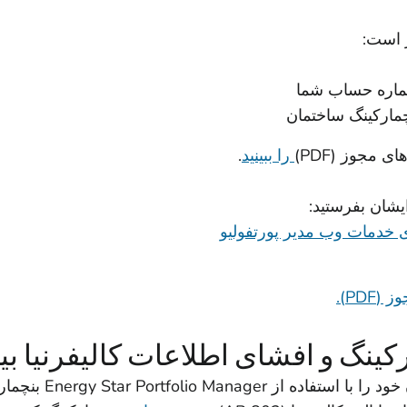
 است:
شماره حساب شما
 مجوز (PDF)
را ببینید
.
یشان بفرستید:
 خدمات وب مدیر پورتفولیو
PD).
ینگ و افشای اطلاعات کالیفرنیا بی
 بنچمارک کنند تا مصرف انرژی را افشا کنند: