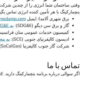
وقتی ساختمان شما انرژی را از چندین شرکت 
بنچمارکینگ با هر تأمین کننده انرژی تماس بگی
برق شهری آلامدا: ایمیل
amedamp.com
گاز و برق سن دیگو (SDG&E):
به SDG&E بنچمارکینگ مراجعه کنید
کمیسیون خدمات عمومی سان فرانسیسکو (PUC): 
ادیسون کالیفرنیای جنوبی (SCE):
به بن
شرکت گاز جنوب کالیفرنیا (SoCalGas):
تماس با ما
اگر سوالی درباره برنامه بنچمارکینگ دارید. PG&E، لطفا با ما از طریق