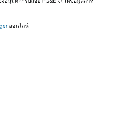
้องอนุมัติการปล่อย PG&E จะให้ข้อมูลสําห
ager
ออนไลน์