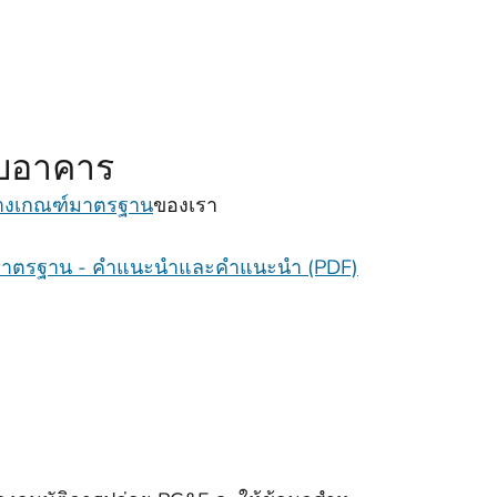
ยบอาคาร
้างเกณฑ์มาตรฐาน
ของเรา
มาตรฐาน - คําแนะนําและคําแนะนํา (PDF)