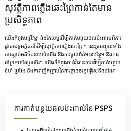
សុវត្ថិភាពភ្លើងឆេះព្រៃកាន់តែមាន
ប្រសិទ្ធភាព
យើង​កំពុង​បន្ត​វិវឌ្ឍ ​និង​កែលម្អ​ដើម្បីកាត់បន្ថយ​ផលប៉ះពាល់ពីការ
ផ្តាច់ចរន្តអគ្គិសនីដើម្បីសុវត្ថិភាពភ្លើងឆេះព្រៃ។ នេះរួមបញ្ចូលទាំង
ការស្តាប់អតិថិជនរបស់យើង និងការផ្តល់ព័ត៌មានបន្ថែម និងការ
គាំទ្រកាន់តែប្រសើរ។ យើងក៏កំពុងចាត់វិធានការដើម្បីកាត់បន្ថយ
ទំហំ ប្រវែង និងភាពញឹកញាប់នៃការផ្តាច់ចរន្តអគ្គិសនីផងដែរ។
ការកាត់បន្ថយផលប៉ះពាល់នៃ PSPS
កែលម្អពីរបៀបដែលយើងកំណត់គោលដៅផ្ដាច់