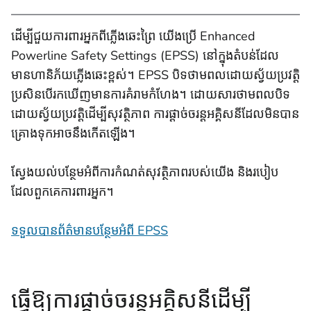
ដើម្បីជួយការពារអ្នកពីភ្លើងឆេះព្រៃ យើងប្រើ Enhanced
Powerline Safety Settings (EPSS) នៅក្នុងតំបន់ដែល
មានហានិភ័យភ្លើងឆេះខ្ពស់។ EPSS បិទថាមពលដោយស្វ័យប្រវត្តិ
ប្រសិនបើរកឃើញមានការគំរាមកំហែង។ ដោយសារថាមពលបិទ
ដោយស្វ័យប្រវត្តិដើម្បីសុវត្ថិភាព ការផ្តាច់ចរន្តអគ្គិសនីដែលមិនបាន
គ្រោងទុកអាចនឹងកើតឡើង។
ស្វែងយល់បន្ថែមអំពីការកំណត់សុវត្ថិភាពរបស់យើង និងរបៀប
ដែលពួកគេការពារអ្នក។
ទទួលបានព័ត៌មានបន្ថែមអំពី EPSS
ធ្វើឱ្យការផ្តាច់ចរន្តអគ្គិសនីដើម្បី