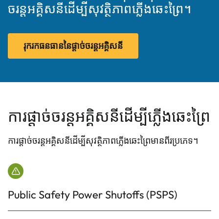
ចរន្តអគ្គិសនីដើម្បីសុវត្ថិភាពភ្លើងឆេះព្រៃ។
រុករកធនធាននៃផ្តាច់ចរន្តអគ្គិសនី
ការផ្តាច់ចរន្តអគ្គិសនីដើម្បីភ្លើងឆេះព្រៃ
ការផ្តាច់ចរន្តអគ្គិសនីដើម្បីសុវត្ថិភាពភ្លើងឆេះព្រៃមានពីរប្រភេទ។
Public Safety Power Shutoffs (PSPS)