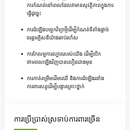
ការកំណត់នៅពេលដែលវាមានសុវត្ថិភាពក្នុងការ
ធ្វើដូច្នេះ
ការដំឡើងបច្ចេកវិទ្យាថ្មីដើម្បីកំណត់ទីតាំងផ្តាច់
ចរន្តអគ្គិសនីយ៉ាងឆាប់រហ័ស
ការកែលម្អការល្បាតរបស់យើង ដើម្បីបើក
ថាមពលឡើងវិញបានលឿនជាងមុន
ការកាត់តម្រឹមដើមឈើ និងការដំឡើងរនាំង
ការពារសត្វដើម្បីបង្ការគ្រោះថ្នាក់
ការប្រើប្រាស់ស្រទាប់ការពារច្រើន