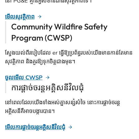
នៅ PG&E គ្មានអ្វីសំខាន់ជាងសុវត្ថិភាពទេ។
មើលសុវត្ថិភាព
Community Wildfire Safety
Program (CWSP)
ស្វែងយល់ពីរបៀបដែល er ធ្វើឱ្យប្រព័ន្ធរបស់យើងមានកាន់តែមាន
សុវត្ថិភាព និងគួរឱ្យទុកចិត្តជាងមុន។
ចូលមើល CWSP
ការផ្តាច់ចរន្តអគ្គិសនី​​វិលជុំ
នៅពេលដែលយើងទាំងអស់គ្នាសន្សំសំចៃ នោះការផ្តាច់ចរន្ត
អគ្គិសនី​​គឺអាចបង្ការបាន។
មើលការផ្តាច់ចរន្តអគ្គិសនី​​វិលជុំ