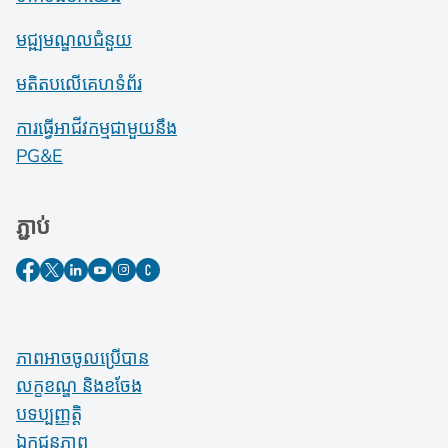
មជ្ឍមណ្ឌលជំនួយ
មតិតបលើគេហទំព័រ
ការធ្វើអាជីវកម្មជាមួយនឹង
PG&E
ភ្ជាប់
ភាពអាចចូលប្រើបាន
លក្ខខណ្ឌ និងខចែង
បទប្បញ្ញត្តិ
ឯកជនភាព