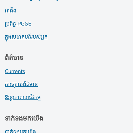
អាជីព
ប្រព័ន្ធ PG&E
ក្នុងសហគមន៍របស់អ្នក
ព័ត៌មាន
Currents
ការផ្សាយព័ត៌មាន
និរន្តរភាពសាជីវកម្ម
ទាក់ទងមកយើង
ទាក់ទងមកយើង