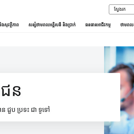
និងសុវត្ថិភាព
សន្សំថាមពលអគ្គិសនី និងប្រាក់
ធនធានអាជីវកម្ម
ថាមពលស
ថិជន
 ជួប ប្រទះ ជា ទូទៅ