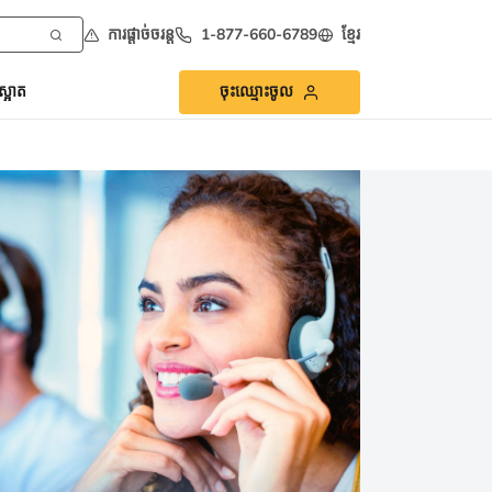
ការផ្ដាច់ចរន្ត
1-877-660-6789
ខ្មែរ
្អាត
ចុះឈ្មោះចូល