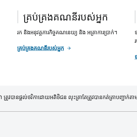
គ្រប់គ្រងគណនីរបស់អ្នក
រក និងអនុវត្តភារកិច្ចគណនេយ្យ និង អត្រាការប្រាក់។
ទ
រ
គ្រប់គ្រងគណនីរបស់អ្នក
ទ
រូវបានផ្តល់ថវិកាដោយអតិថិជន លុះត្រាតែត្រូវបានកត់ត្រាបញ្ជាក់តាមវ