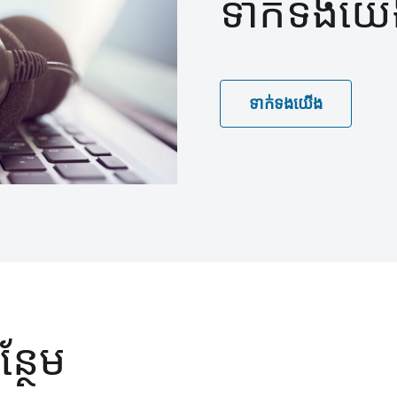
ទាក់ទងយើ
ទាក់ទងយើង
ន្ថែម