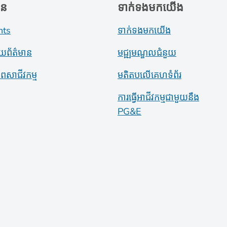
ាន
ទាក់ទងមកយើង
nts
ទាក់ទងមកយើង
ាយព័ត៌មាន
មជ្ឍមណ្ឌលជំនួយ
ភាពសាជីវកម្ម
មតិតបលើគេហទំព័រ
ការធ្វើអាជីវកម្មជាមួយនឹង
PG&E