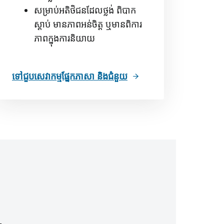
សម្រាប់អតិថិជនដែលថ្លង់ ពិបាក
ស្តាប់ មានភាពអន់ចិត្ត ឬមានពិការ
ភាពក្នុងការនិយាយ
ទៅជួប​សេវាកម្ម​ផ្នែក​ភាសា និង​ជំនួយ