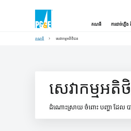
គណនី
ការដាច់ភ្លើង 
គណនី
សេវាកម្មអតិថិជន
សេវាកម្មអតិ
ដំណោះស្រាយ ចំពោះ បញ្ហា ដែល បាន