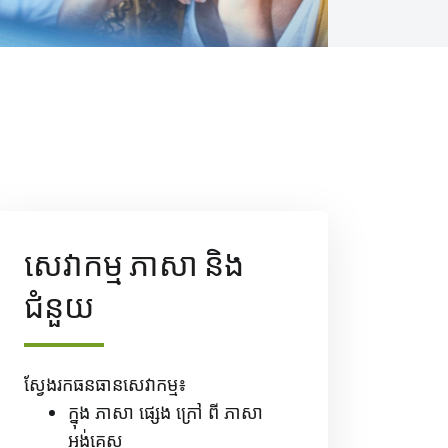
សេវាកម្ម ភាសា និង
ជំនួយ
ស្វែងរកធនធានសេវាកម្ម៖
ក្នុង ភាសា ផ្សេង ក្រៅ ពី ភាសា
អង់គ្លេស