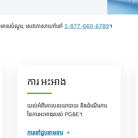
នបើអ្នកមានសំណួរ, សេវាភាសាហៅនៅ
1-877-660-6789
។
ការ អះអាង
យល់អំពីគោលនយោបាយ និងដំណើរការ
នៃការអះអាងរបស់ PG&E។
ការ​ទៅជួបទាមទារ