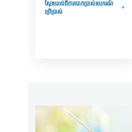
ស្វែងយល់ពីការបោកប្រាស់ឧបករណ៍
ប្រើប្រាស់