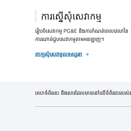
ការស្នើសុំសេវាកម្ម
រៀបចំសេវាកម្ម PG&E និងការកំណត់ពេលវេលានៃ
ការណាត់ជួបសេវាកម្មតាមអនឡាញ។
ពាក្យសុំសេវាចូលទស្សនា
គេហទំព័រនេះ និងសារដែលមាននៅលើទំព័រវេបរបស់វា ត្