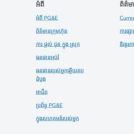
អំពី
ព័ត៌ម
អំពី PG&E
Curre
ព័ត៍​មាន​ក្រុមហ៊ុន
ការផ្ស
ការ ផ្តល់ ជូន ក្នុង ស្រុក
និរន្តរ
ធនធានអប់រំ
ធនធានរបស់អ្នកឆ្លើយតប
ដំបូង
អាជីព
ប្រព័ន្ធ PG&E
ក្នុងសហគមន៍របស់អ្នក