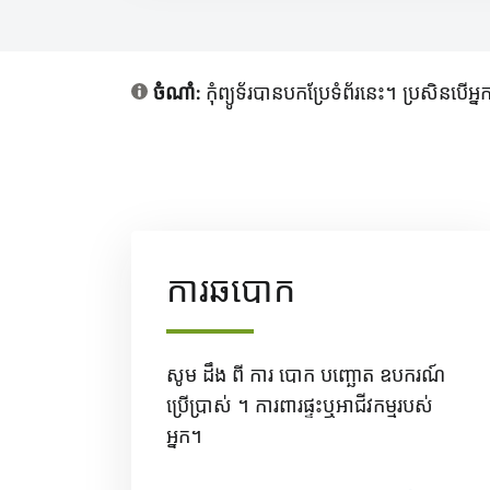
ចំណាំ:
កុំព្យូទ័របានបកប្រែទំព័រនេះ។ ប្រសិ
ការឆបោក
សូម ដឹង ពី ការ បោក បញ្ឆោត ឧបករណ៍
ប្រើប្រាស់ ។ ការពារផ្ទះឬអាជីវកម្មរបស់
អ្នក។