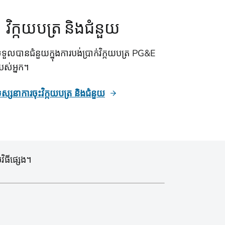
វិក្កយបត្រ និងជំនួយ
ទួលបានជំនួយក្នុងការបង់ប្រាក់វិក្កយបត្រ PG&E
បស់អ្នក។
ស្សនាការចុះវិក្កយបត្រ និងជំនួយ
ិធីផ្សេង។