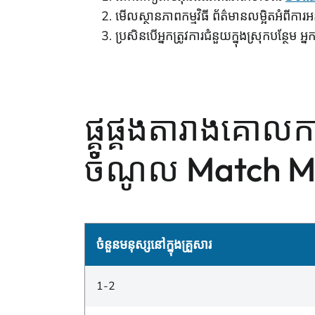
មើលស្ថានភាពកម្មវិធី ព័ត៌មានលម្អិតអំពីការអ
ប្រសិនបើអ្នកត្រូវការជំនួយក្នុងស្រុកបន្ថែម អ្
ផ្គូផ្គងតារាងគោលក
ចំណូល Match M
ចំនួនមនុស្សនៅក្នុងគ្រួសារ
1-2