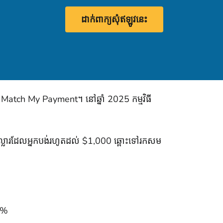
ដាក់​ពាក្យ​សុំ​ឥឡូវនេះ
និង Match My Payment។ នៅឆ្នាំ 2025 កម្មវិធី
់ដុល្លារដែលអ្នកបង់រហូតដល់ $1,000 ឆ្ពោះទៅរកសម
0%