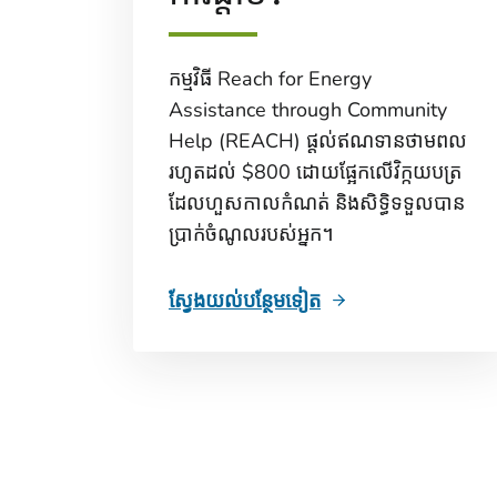
កម្មវិធី Reach for Energy
Assistance through Community
Help (REACH) ផ្តល់ឥណទានថាមពល
រហូតដល់ $800 ដោយផ្អែកលើវិក្កយបត្រ
ដែលហួសកាលកំណត់ និងសិទ្ធិទទួលបាន
ប្រាក់ចំណូលរបស់អ្នក។
ស្វែងយល់បន្ថែមទៀត