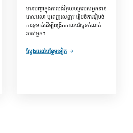
មានបញ្ហាក្នុងការបង់វិក្កយបត្ររបស់អ្នកទាន់
ពេលវេលា ឬពេញលេញ? រៀបចំការរៀបចំ
ការទូទាត់ដើម្បីពង្រីកកាលបរិច្ឆេទកំណត់
របស់អ្នក។
ស្វែងយល់បន្ថែមទៀត