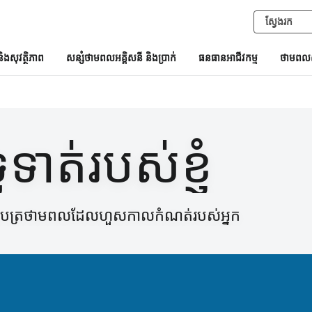
និងសុវត្ថិភាព
សន្សំថាមពលអគ្គិសនី និងប្រាក់
ធនធានអាជីវកម្ម
ថាមពលស
ទូទាត់របស់ខ្ញុំ
ក្កយបត្រថាមពលដែលហួសកាលកំណត់របស់អ្នក