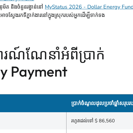
នុម័ត និងចំនួនរង្វាន់នៅ
MyStatus 2026 - Dollar Energy Fund,
នកអាចស្វែងរកទីភ្នាក់ងារនៅក្នុងស្រុករបស់អ្នកដើម្បីទាក់ទង
ារណ៍ណែនាំអំពីប្រាក់
y Payment
ប្រាក់ចំណូលដុលប្រចាំឆ្នាំសរុបរ
រហូតដល់ទៅ $ 86,560