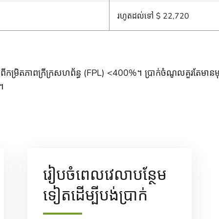
រហូតដល់ទៅ $ 22,720
្រិតភាពក្រីក្រសហព័ន្ធ (FPL) <400%។ ប្រាក់ចំណូលគួរតែមានមុនពន
។
រៀបចំពេលវេលាបន្ថែម
ទៀតដើម្បីបង់ប្រាក់