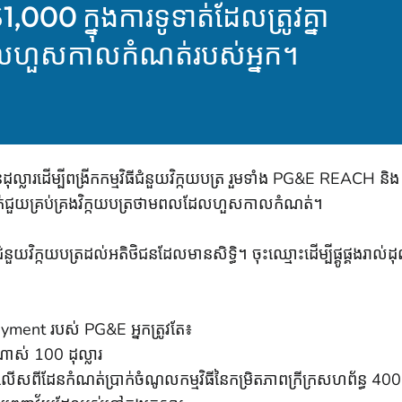
,000 ក្នុងការទូទាត់ដែលត្រូវគ្នា
ដែលហួសកាលកំណត់របស់អ្នក។
នដុល្លារដើម្បីពង្រីកកម្មវិធីជំនួយវិក្កយបត្រ រួមទាំង PG&E REACH 
់ជួយគ្រប់គ្រងវិក្កយបត្រថាមពលដែលហួសកាលកំណត់។
ួយវិក្កយបត្រដល់អតិថិជនដែលមានសិទ្ធិ។ ចុះឈ្មោះដើម្បីផ្គូផ្គងរាល
 Payment របស់ PG&E អ្នកត្រូវតែ៖
់ 100 ដុល្លារ
ិនលើសពីដែនកំណត់ប្រាក់ចំណូលកម្មវិធីនៃកម្រិតភាពក្រីក្រសហព័ន្ធ
40