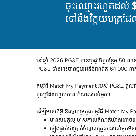
ចុះឈ្មោះរហូតដល់ $1
ទៅនឹងវិក្កយបត្រ
នៅឆ្នាំ 2026 PG&E បានប្តេជ្ញាចិត្តបន្ថែម 50 លា
PG&E ទាំងនេះបានជួយអតិថិជនជិត 64,000 នាក
កម្មវិធី Match My Payment របស់ PG&E ផ្តល់ជំន
តុល្យដែលហួសកាលកំណត់របស់អ្នក។
ដើម្បីមានសិទ្ធិ និងចូលរួមក្នុងកម្មវិធី Match My
មានសមតុល្យហួសកាលកំណត់យ៉ាងហោចណាស
ផ្ទៀងផ្ទាត់ថាប្រាក់ចំណូលគ្រួសាររបស់អ្នកម