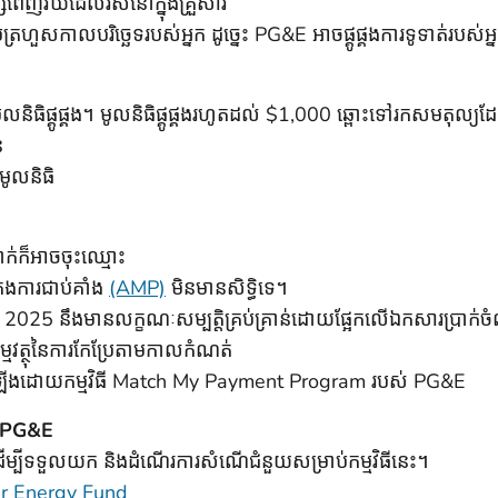
សពេញវ័យដែលរស់នៅក្នុងគ្រួសារ
ហួសកាលបរិច្ឆេទរបស់អ្នក ដូច្នេះ PG&E អាចផ្គូផ្គងការទូទាត់របស់អ្នកប
ានមូលនិធិផ្គូផ្គង។ មូលនិធិផ្គូផ្គងរហូតដល់ $1,000 ឆ្ពោះទៅរកសមតុ
ន
មូលនិធិ
ាក់ក៏អាចចុះឈ្មោះ
្រងការជាប់គាំង
(AMP)
មិនមានសិទ្ធិទេ។
2025 នឹងមានលក្ខណៈសម្បត្តិគ្រប់គ្រាន់ដោយផ្អែកលើឯកសារប្រាក់
្មវត្ថុនៃការកែប្រែតាមកាលកំណត់
តឡើងដោយកម្មវិធី Match My Payment Program របស់ PG&E
បស់ PG&E
ដើម្បីទទួលយក និងដំណើរការសំណើជំនួយសម្រាប់កម្មវិធីនេះ។
ar Energy Fund