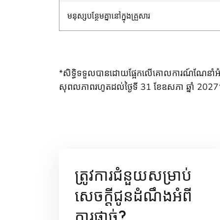
មនុស្សបន្ថែមគ្នានៅក្នុងគ្រួសារ
*សិទ្ធិទទួលបានដោយផ្អែកលើគោលការណ៍ណែនាំអំពីកម
សុពលភាពរហូតដល់ថ្ងៃទី 31 ខែឧសភា ឆ្នាំ 2027
ត្រូវការជំនួយសម្រាប់
សេចក្តីជូនដំណឹងអំពី
ការផ្តាច់?