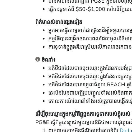
មានគណនីលំនៅដ្ឋាន PG&E ក្នុងនាមមនុស្
ធ្វើការទូទាត់ពី $50-$1,000 ទៅលើវិក្កយបត្រ
ព័ត៌មានសំខាន់ផ្សេងទៀត
អ្នកអាចធ្វើការទូទាត់ជាច្រើនដើម្បីទទួលប
កម្មវិធីបានពង្រីកខណៈពេលដែលមូលនិធិមា
ការទូទាត់ផ្គូផ្គងគឺអាស្រ័យលើភាពអាចរកបាន
ចំណាំ៖
អតិថិជនដែលបានចុះឈ្មោះក្នុងផែនការបង់ប្រ
អតិថិជនដែលបានចុះឈ្មោះក្នុងផែនការគ្រប់គ
អតិថិជនដែលបានទទួលជំនួយ REACH ឆ្នាំ 
នេះមិនមែនជាបញ្ជីរួមបញ្ចូលទាំងអស់និងជាកម
គោលការណ៍ណែនាំទាំងអស់ត្រូវបានបង្កើ
ដើម្បីចុះឈ្មោះក្នុងកម្មវិធីផ្គូផ្គងការទូទាត់របស់ខ្ញុំរ
PG&E ធ្វើកិច្ចសន្យាជាមួយមូលនិធិថាមពលដុល្លារ
ដាក់ពាក្យតាមអ៊ីនធឺណិតនៅគេហទំព័រ
Doll