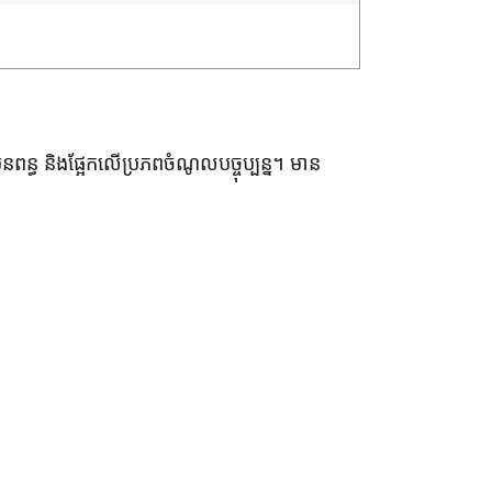
្ធ និងផ្អែកលើប្រភពចំណូលបច្ចុប្បន្ន។ មាន