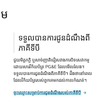
ថែម
ទទួលបានការជូនដំណឹងពី
ភាគីទីបី
ជួយមិត្តភក្តិ ឬសាច់ញាតិជៀសវាងការបិទសេវាកម្ម
ដោយសារវិក័យប័ត្រ PG&E ដែលមើលរំលង។
ទទួលបានការជូនដំណឹងពីភាគីទីបី។ ដឹងថានៅពេល
ដែលវិក័យប័ត្ររបស់ពួកគេមកដល់កាលកំណត់។
ចុះឈ្មោះសម្រាប់ការជូនដំណឹងរបស់ភាគីទីបី