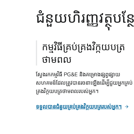
ជំនួយហិរញ្ញវត្ថុបន្
កម្មវិធីគ្រប់គ្រងវិក្កយបត្រ
ថាមពល
ស្វែងរកកម្មវិធី PG&E និងគម្រោងផ្សព្វផ្សាយ
សហគមន៍ដែលត្រូវបានរចនាឡើងដើម្បីជួយអ្នកគ្រប់
គ្រងវិក្កយបត្រថាមពលរបស់អ្នក។
ទទួលបានជំនួយគ្រប់គ្រងវិក្កយបត្ររបស់អ្នក។