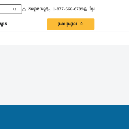
ការផ្ដាច់ចរន្ត
1-877-660-6789
ខ្មែរ
្អាត
ចុះឈ្មោះចូល