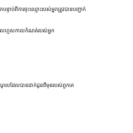
ន្ទាប់ពីការចុះឈ្មោះរបស់អ្នកត្រូវបានបញ្ជាក់
ល្យដែលហួសកាលកំណត់របស់អ្នក
ចំណូលដែលបានដាក់ជូនពីមុនរបស់ពួកគេ