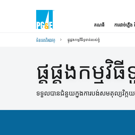
គណនី
ការដាច់ភ្លើង 
ជំនួយហិរញ្ញវត្ថុ
ផ្គូផ្គងកម្មវិធីទូទាត់របស់ខ្ញុំ
ផ្គូផ្គងកម្មវិធី
ទទួលបានជំនួយក្នុងការបង់សមតុល្យវិ