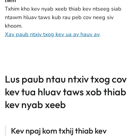
lwm
Txhim kho kev nyab xeeb thiab kev ntseeg siab
ntawm hluav taws kub rau peb cov neeg siv
khoom.
Xav paub ntxiv txog kev ua av hauv av
.
Lus paub ntau ntxiv txog cov
kev tua hluav taws xob thiab
kev nyab xeeb
Kev npaj kom txhij thiab kev