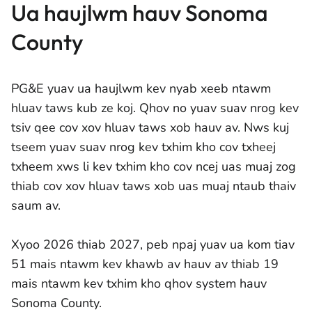
Ua haujlwm hauv Sonoma
County
PG&E yuav ua haujlwm kev nyab xeeb ntawm
hluav taws kub ze koj. Qhov no yuav suav nrog kev
tsiv qee cov xov hluav taws xob hauv av. Nws kuj
tseem yuav suav nrog kev txhim kho cov txheej
txheem xws li kev txhim kho cov ncej uas muaj zog
thiab cov xov hluav taws xob uas muaj ntaub thaiv
saum av.
Xyoo 2026 thiab 2027, peb npaj yuav ua kom tiav
51 mais ntawm kev khawb av hauv av thiab 19
mais ntawm kev txhim kho qhov system hauv
Sonoma County.