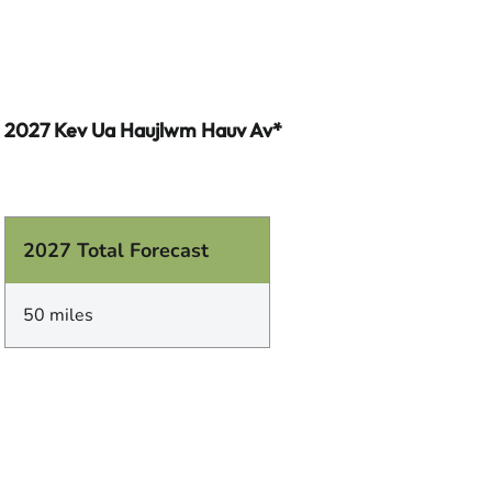
2027 Kev Ua Haujlwm Hauv Av*
2027 Total Forecast
50 miles