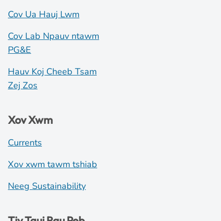
Cov Ua Hauj Lwm
Cov Lab Npauv ntawm
PG&E
Hauv Koj Cheeb Tsam
Zej Zos
Xov Xwm
Currents
Xov xwm tawm tshiab
Neeg Sustainability
Tiv Tauj Rau Peb