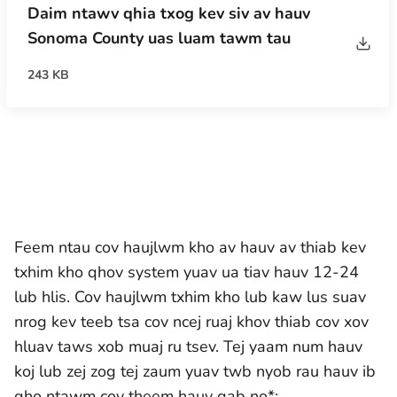
Daim ntawv qhia txog kev siv av hauv
Sonoma County uas luam tawm tau
243 KB
Feem ntau cov haujlwm kho av hauv av thiab kev
txhim kho qhov system yuav ua tiav hauv 12-24
lub hlis. Cov haujlwm txhim kho lub kaw lus suav
nrog kev teeb tsa cov ncej ruaj khov thiab cov xov
hluav taws xob muaj ru tsev. Tej yaam num hauv
koj lub zej zog tej zaum yuav twb nyob rau hauv ib
qho ntawm cov theem hauv qab no*: