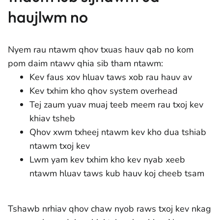
haujlwm no
Nyem rau ntawm qhov txuas hauv qab no kom
pom daim ntawv qhia sib tham ntawm:
Kev faus xov hluav taws xob rau hauv av
Kev txhim kho qhov system overhead
Tej zaum yuav muaj teeb meem rau txoj kev
khiav tsheb
Qhov xwm txheej ntawm kev kho dua tshiab
ntawm txoj kev
Lwm yam kev txhim kho kev nyab xeeb
ntawm hluav taws kub hauv koj cheeb tsam
Tshawb nrhiav qhov chaw nyob raws txoj kev nkag