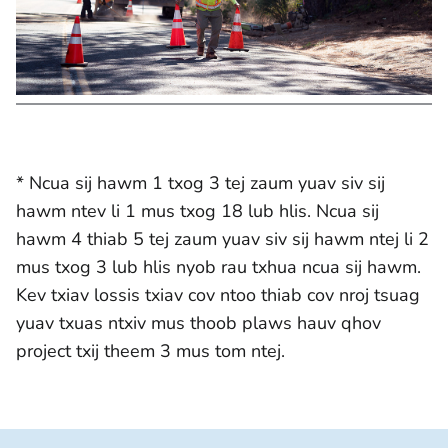
* Ncua sij hawm 1 txog 3 tej zaum yuav siv sij
hawm ntev li 1 mus txog 18 lub hlis. Ncua sij
hawm 4 thiab 5 tej zaum yuav siv sij hawm ntej li 2
mus txog 3 lub hlis nyob rau txhua ncua sij hawm.
Kev txiav lossis txiav cov ntoo thiab cov nroj tsuag
yuav txuas ntxiv mus thoob plaws hauv qhov
project txij theem 3 mus tom ntej.