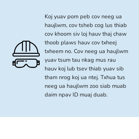
Koj yuav pom peb cov neeg ua
haujlwm, cov tsheb cog lus thiab
cov khoom siv loj hauv thaj chaw
thoob plaws hauv cov txheej
txheem no. Cov neeg ua haujlwm
yuav tsum tau nkag mus rau
hauv koj lub tsev thiab yuav sib
tham nrog koj ua ntej. Txhua tus
neeg ua haujlwm zoo siab muab
daim npav ID muaj duab.