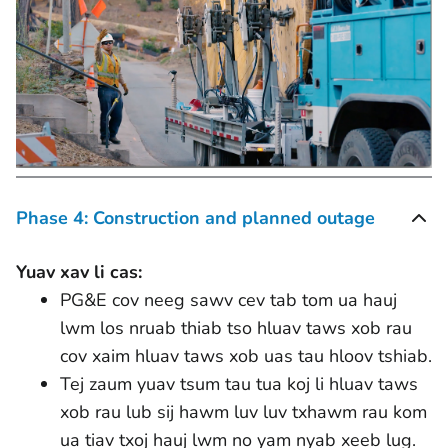
Phase 4: Construction and planned outage
Yuav xav li cas:
PG&E cov neeg sawv cev tab tom ua hauj
lwm los nruab thiab tso hluav taws xob rau
cov xaim hluav taws xob uas tau hloov tshiab.
Tej zaum yuav tsum tau tua koj li hluav taws
xob rau lub sij hawm luv luv txhawm rau kom
ua tiav txoj hauj lwm no yam nyab xeeb lug.