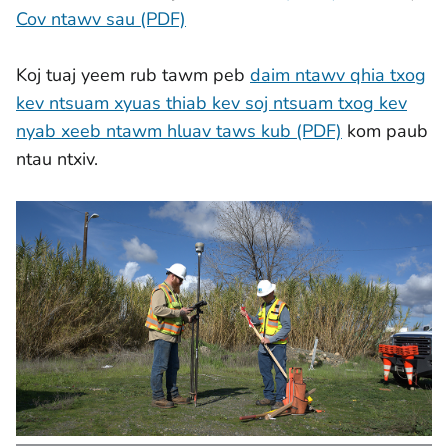
Cov ntawv sau (PDF)
Koj tuaj yeem rub tawm peb
daim ntawv qhia txog
kev ntsuam xyuas thiab kev soj ntsuam txog kev
nyab xeeb ntawm hluav taws kub (PDF)
kom paub
ntau ntxiv.