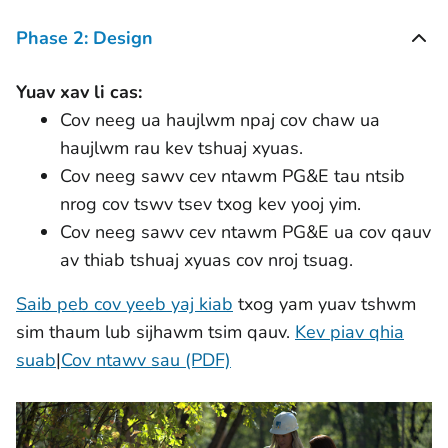
Phase 2: Design
Yuav xav li cas:
Cov neeg ua haujlwm npaj cov chaw ua
haujlwm rau kev tshuaj xyuas.
Cov neeg sawv cev ntawm PG&E tau ntsib
nrog cov tswv tsev txog kev yooj yim.
Cov neeg sawv cev ntawm PG&E ua cov qauv
av thiab tshuaj xyuas cov nroj tsuag.
Saib peb cov yeeb yaj kiab
txog yam yuav tshwm
sim thaum lub sijhawm tsim qauv.
Kev piav qhia
suab
|
Cov ntawv sau (PDF)