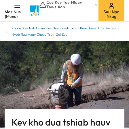
Cov Kev Tua Hluav
Taws Xob
Mes Nus
Sau Npe
(Menu)
Nkag
Khoos Kas Pab Cuam Kev Nyab Xeeb Txog Hluav Taws Kub Hav Zoov
Nyob Rau Hauv Cheeb Tsam Zej Zos
Kev kho dua tshiab hauv