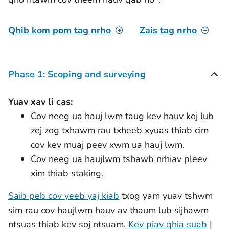
Qhib kom pom tag nrho
Zais tag nrho
Phase 1: Scoping and surveying
Yuav xav li cas:
Cov neeg ua hauj lwm taug kev hauv koj lub
zej zog txhawm rau txheeb xyuas thiab cim
cov kev muaj peev xwm ua hauj lwm.
Cov neeg ua haujlwm tshawb nrhiav pleev
xim thiab staking.
Saib peb cov yeeb yaj kiab
txog yam yuav tshwm
sim rau cov haujlwm hauv av thaum lub sijhawm
ntsuas thiab kev soj ntsuam.
Kev piav qhia suab
|