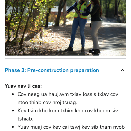
Phase 3: Pre-construction preparation
Yuav xav li cas:
Cov neeg ua haujlwm txiav lossis txiav cov
ntoo thiab cov nroj tsuag.
Kev tsim kho kom txhim kho cov khoom siv
tshiab.
Yuav muaj cov kev cai tswj kev sib tham nyob