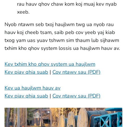
rau hauv qhov chaw kom koj muaj kev nyab
xeeb.
Nyob ntawm seb txoj haujlwm twg ua nyob rau
hauv koj cheeb tsam, saib peb cov yeeb yaj kiab
txog yam uas yuav tshwm sim thaum lub sijhawm
txhim kho qhov system lossis ua haujlwm hauv av.
Kev txhim kho qhov system ua haujlwm
Kev piav qhia suab
|
Cov ntawv sau (PDF)
Kev ua haujlwm hauv av
Kev piav qhia suab
|
Cov ntawv sau (PDF)