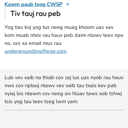
Kawm paub txog CWSP
Tiv tauj rau peb
Yog tias koj yog tus neeg muag khoom uas xav
kom muab ntxiv rau hauv peb daim ntawv teev npe
no, ces xa email mus rau
undergrounding@pge.com
.
Lub vev xaib no thiab cov zaj lus uas nyob rau hauv
nws cov nplooj ntawv vev xaib tau txais kev pab
nyiaj los ntawm cov neeg siv hluav taws xob tshwj
tsis yog tau teev tseg lwm yam.