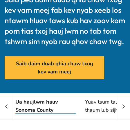
kev vam meej fab kev nyab xeeb los
ntawm hluav taws kub hav zoov kom
pom tias txoj hauj lwm no tab tom
tshwm sim nyob rau qhov chaw twg.
Saib daim duab qhia chaw txog
kev vam meej
Ua haujlwm hauv
Yuav tsum tau tos 
Sonoma County
thaum lub sijhawm
haujlwm no