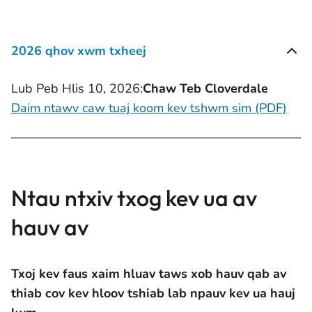
2026 qhov xwm txheej
Lub Peb Hlis 10, 2026:
Chaw Teb Cloverdale
Daim ntawv caw tuaj koom kev tshwm sim (PDF)
Ntau ntxiv txog kev ua av
hauv av
Txoj kev faus xaim hluav taws xob hauv qab av
thiab cov kev hloov tshiab lab npauv kev ua hauj