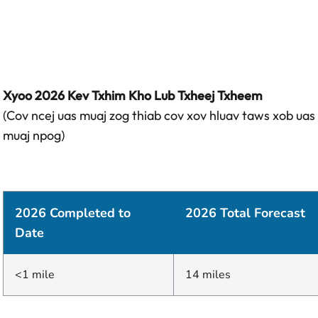
Xyoo 2026 Kev Txhim Kho Lub Txheej Txheem
(Cov ncej uas muaj zog thiab cov xov hluav taws xob uas
muaj npog)
2026 Completed to
2026 Total Forecast
Date
<1 mile
14 miles