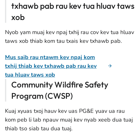
txhawb pab rau kev tua hluav taws
xob
Nyob yam muaj kev npaj txhij rau cov kev tua hluav
taws xob thiab kom tau txais kev txhawb pab.
Mus saib rau ntawm kev npaj kom
txhij thiab kev txhawb pab rau kev
tua hluav taws xob
Community Wildfire Safety
Program (CWSP)
Kuaj xyuas txoj hauv kev uas PG&E yuav ua rau
kom peb li lab npauv muaj kev nyab xeeb dua tuaj
thiab tso siab tau dua tuaj.