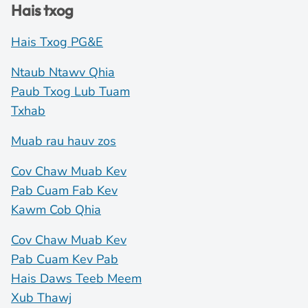
Hais txog
Hais Txog PG&E
Ntaub Ntawv Qhia
Paub Txog Lub Tuam
Txhab
Muab rau hauv zos
Cov Chaw Muab Kev
Pab Cuam Fab Kev
Kawm Cob Qhia
Cov Chaw Muab Kev
Pab Cuam Kev Pab
Hais Daws Teeb Meem
Xub Thawj