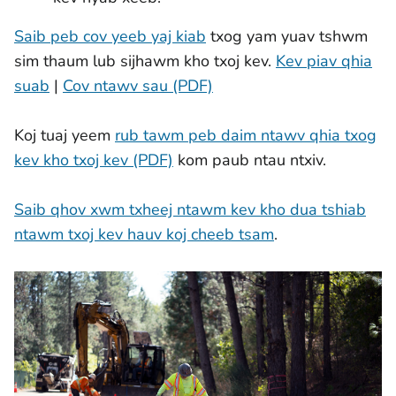
Saib peb cov yeeb yaj kiab
txog yam yuav tshwm
sim thaum lub sijhawm kho txoj kev.
Kev piav qhia
suab
|
Cov ntawv sau (PDF)
Koj tuaj yeem
rub tawm peb daim ntawv qhia txog
kev kho txoj kev (PDF)
kom paub ntau ntxiv.
Saib qhov xwm txheej ntawm kev kho dua tshiab
ntawm txoj kev hauv koj cheeb tsam
.