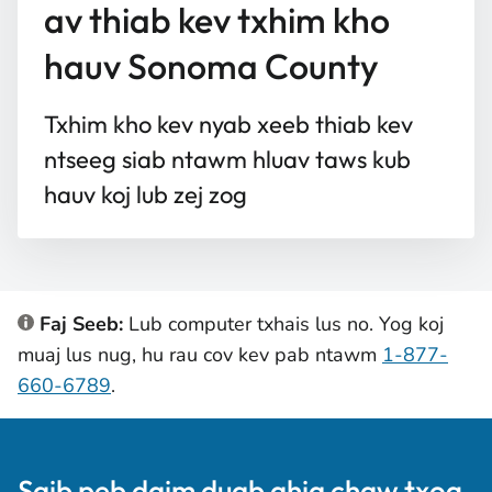
av thiab kev txhim kho
hauv Sonoma County
Txhim kho kev nyab xeeb thiab kev
ntseeg siab ntawm hluav taws kub
hauv koj lub zej zog
Faj Seeb:
Lub computer txhais lus no. Yog koj
muaj lus nug, hu rau cov kev pab ntawm
1-877-
660-6789
.
Saib peb daim duab qhia chaw txog