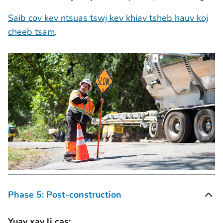
Saib cov kev ntsuas tswj kev khiav tsheb hauv koj
cheeb tsam
.
Phase 5: Post-construction
Yuav xav li cas: