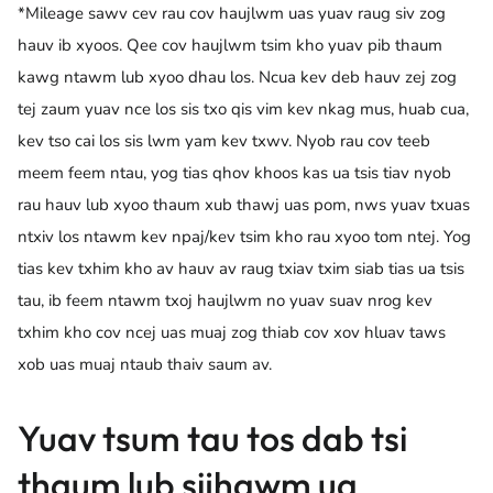
*Mileage sawv cev rau cov haujlwm uas yuav raug siv zog
hauv ib xyoos. Qee cov haujlwm tsim kho yuav pib thaum
kawg ntawm lub xyoo dhau los. Ncua kev deb hauv zej zog
tej zaum yuav nce los sis txo qis vim kev nkag mus, huab cua,
kev tso cai los sis lwm yam kev txwv. Nyob rau cov teeb
meem feem ntau, yog tias qhov khoos kas ua tsis tiav nyob
rau hauv lub xyoo thaum xub thawj uas pom, nws yuav txuas
ntxiv los ntawm kev npaj/kev tsim kho rau xyoo tom ntej. Yog
tias kev txhim kho av hauv av raug txiav txim siab tias ua tsis
tau, ib feem ntawm txoj haujlwm no yuav suav nrog kev
txhim kho cov ncej uas muaj zog thiab cov xov hluav taws
xob uas muaj ntaub thaiv saum av.
Yuav tsum tau tos dab tsi
thaum lub sijhawm ua