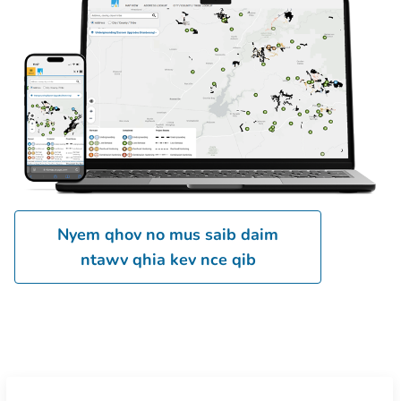
Nyem qhov no mus saib daim
ntawv qhia kev nce qib