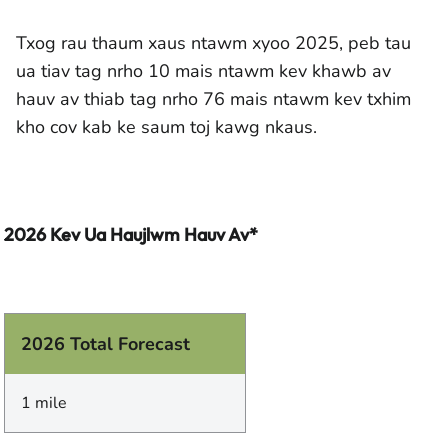
Txog rau thaum xaus ntawm xyoo 2025, peb tau
ua tiav tag nrho 10 mais ntawm kev khawb av
hauv av thiab tag nrho 76 mais ntawm kev txhim
kho cov kab ke saum toj kawg nkaus.
2026 Kev Ua Haujlwm Hauv Av*
2026 Total Forecast
1 mile