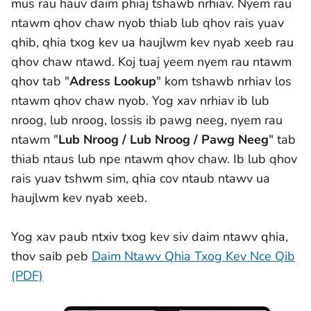
mus rau hauv daim phiaj tshawb nrhiav. Nyem rau
ntawm qhov chaw nyob thiab lub qhov rais yuav
qhib, qhia txog kev ua haujlwm kev nyab xeeb rau
qhov chaw ntawd. Koj tuaj yeem nyem rau ntawm
qhov tab "
Adress Lookup
" kom tshawb nrhiav los
ntawm qhov chaw nyob. Yog xav nrhiav ib lub
nroog, lub nroog, lossis ib pawg neeg, nyem rau
ntawm "
Lub Nroog / Lub Nroog / Pawg Neeg
"
tab
thiab ntaus lub npe ntawm qhov chaw. Ib lub qhov
rais yuav tshwm sim, qhia cov ntaub ntawv ua
haujlwm kev nyab xeeb.
Yog xav paub ntxiv txog kev siv daim ntawv qhia,
thov saib peb
Daim Ntawv Qhia Txog Kev Nce Qib
(PDF)