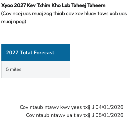
Xyoo 2027 Kev Txhim Kho Lub Txheej Txheem
(Cov ncej uas muaj zog thiab cov xov hluav taws xob uas
muaj npog)
2027 Total Forecast
5 miles
Cov ntaub ntawv kwv yees txij li 04/01/2026
Cov ntaub ntawv ua tiav txij li 05/01/2026