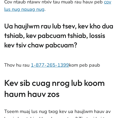
Cov ntaub ntawv ntxiv tau muab rau hauv peb
cov
lus nug nquag nug
.
Ua haujlwm rau lub tsev, kev kho dua
tshiab, kev pabcuam tshiab, lossis
kev tsiv chaw pabcuam?
Thov hu rau
1-877-265-1399
kom peb paub
Kev sib cuag nrog lub koom
haum hauv zos
Tseem muaj lus nug txog kev ua haujlwm hauv av