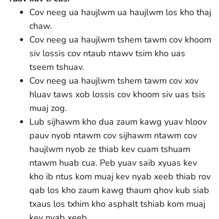
Cov neeg ua haujlwm ua haujlwm los kho thaj
chaw.
Cov neeg ua haujlwm tshem tawm cov khoom
siv lossis cov ntaub ntawv tsim kho uas
tseem tshuav.
Cov neeg ua haujlwm tshem tawm cov xov
hluav taws xob lossis cov khoom siv uas tsis
muaj zog.
Lub sijhawm kho dua zaum kawg yuav hloov
pauv nyob ntawm cov sijhawm ntawm cov
haujlwm nyob ze thiab kev cuam tshuam
ntawm huab cua. Peb yuav saib xyuas kev
kho ib ntus kom muaj kev nyab xeeb thiab rov
qab los kho zaum kawg thaum qhov kub siab
txaus los txhim kho asphalt tshiab kom muaj
kev nyab xeeb.