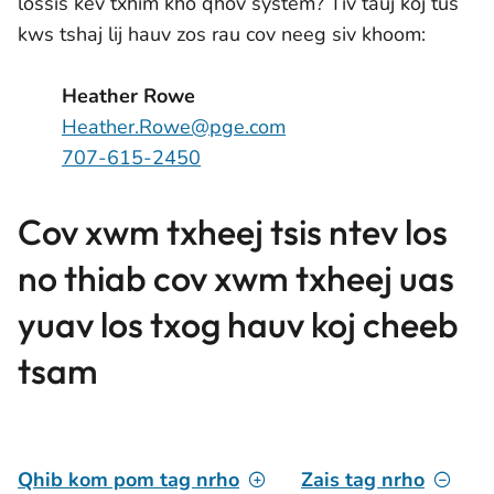
lossis kev txhim kho qhov system? Tiv tauj koj tus
kws tshaj lij hauv zos rau cov neeg siv khoom:
Heather Rowe
Heather.Rowe@pge.com
707-615-2450
Cov xwm txheej tsis ntev los
no thiab cov xwm txheej uas
yuav los txog hauv koj cheeb
tsam
Qhib kom pom tag nrho
Zais tag nrho