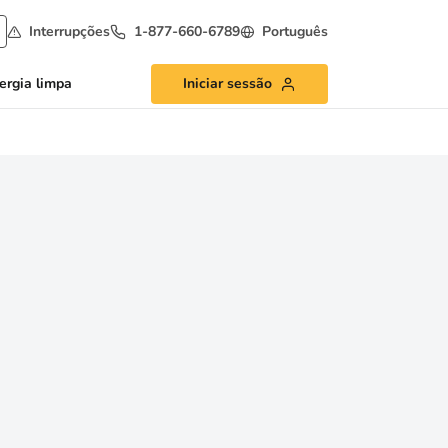
Interrupções
1-877-660-6789
Português
ergia limpa
Iniciar sessão