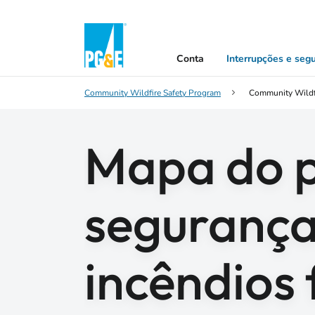
Conta
Interrupções e seg
Community Wildfire Safety Program
Community Wildf
Mapa do p
segurança
incêndios 