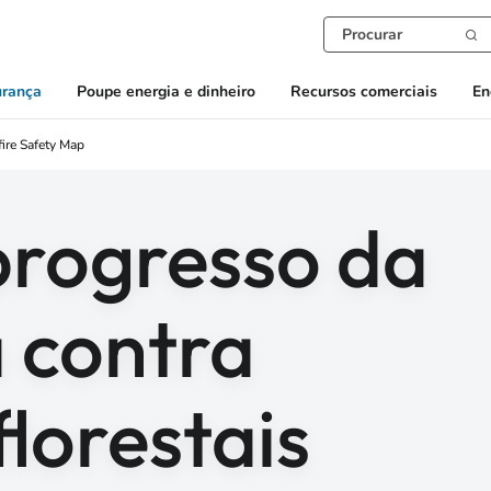
urança
Poupe energia e dinheiro
Recursos comerciais
En
ire Safety Map
rogresso da
 contra
florestais