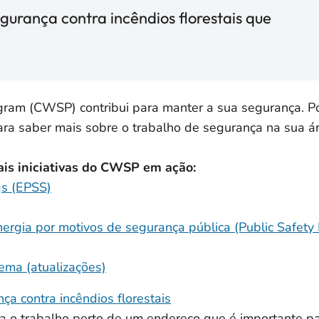
gurança contra incêndios florestais que
ram (CWSP) contribui para manter a sua segurança. Po
ara saber mais sobre o trabalho de segurança na sua ár
ais iniciativas do CWSP em ação:
gs (EPSS)
nergia por motivos de segurança pública (Public Safety
ema (atualizações)
ça contra incêndios florestais
a o trabalho perto de um endereço que é importante p