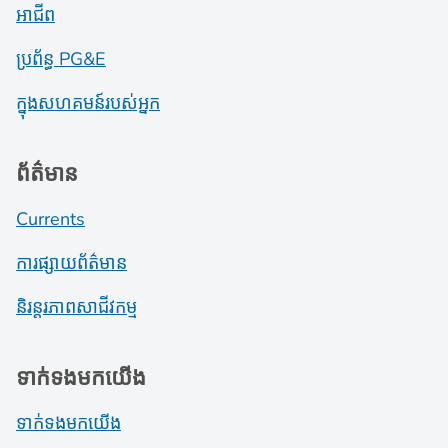
អាជីព
ប្រព័ន្ធ PG&E
ក្នុងសហគមន៍របស់អ្នក
ព័ត៌មាន
Currents
ការផ្សាយព័ត៌មាន
និរន្តរភាពសាជីវកម្ម
ទាក់ទងមកយើង
ទាក់ទងមកយើង