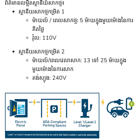
ព័ត៌មានលម្អិតស្ថានីយ៍សាកថ្ម៖
ស្ថានីយសាកថ្មកម្រិត 1
ម៉ាយល៍ / ពេលសាកថ្ម
:
5 ម៉ាយក្នុងមួយម៉ោងនៃការ
គិតថ្លៃ
វ៉ុល: 110V
ស្ថានីយសាកថ្មកម្រិត 2
ម៉ាយល៍/ពេលវេលាសាក: 13 ទៅ 25 ម៉ាយក្នុង
មួយម៉ោងនៃការសាក
តង់ស្យុង: 240V