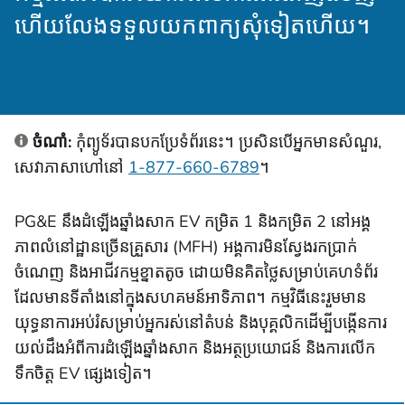
ហើយលែងទទួលយកពាក្យសុំទៀតហើយ។
ចំណាំ:
កុំព្យូទ័របានបកប្រែទំព័រនេះ។ ប្រសិនបើអ្នកមានសំណួរ,
សេវាភាសាហៅនៅ
1-877-660-6789
។
PG&E នឹងដំឡើងឆ្នាំងសាក EV កម្រិត 1 និងកម្រិត 2 នៅអង្គ
ភាពលំនៅដ្ឋានច្រើនគ្រួសារ (MFH) អង្គការមិនស្វែងរកប្រាក់
ចំណេញ និងអាជីវកម្មខ្នាតតូច ដោយមិនគិតថ្លៃសម្រាប់គេហទំព័រ
ដែលមានទីតាំងនៅក្នុងសហគមន៍អាទិភាព។ កម្មវិធីនេះរួមមាន
យុទ្ធនាការអប់រំសម្រាប់អ្នករស់នៅតំបន់ និងបុគ្គលិកដើម្បីបង្កើនការ
យល់ដឹងអំពីការដំឡើងឆ្នាំងសាក និងអត្ថប្រយោជន៍ និងការលើក
ទឹកចិត្ត EV ផ្សេងទៀត។