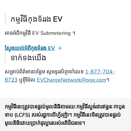
កម្មវីធីកុងទ័ររង EV
អានអំពីកម្មវិធី EV Submetering ។
ស្វែងយល់អំពីកុងទ័ររង EV
ទាក់ទងយើង
សម្រាប់ព័ត៌មានបន្ថែម សូមទូរស័ព្ទទៅលេខ
1-877-704-
8723
ឬអ៊ីម៉ែល
EVChargeNetwork@pge.com
។
កម្មវិធីនេះត្រូវបានផ្តល់មូលនិធិតាមរយៈកម្មវិធីស្តង់ដារឥន្ធនៈកាបូន
ទាប (LCFS) របស់រដ្ឋកាលីហ្វ័រញ៉ា។ កម្មវិធីនេះមិនត្រូវបានផ្តល់
មូលនិធិដោយប្រាក់ដុល្លាររបស់អតិថិជនទេ។