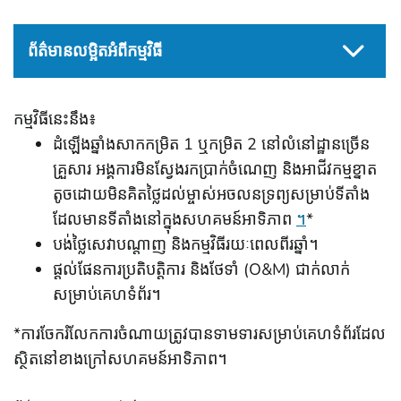
ព័ត៌មានលម្អិតអំពីកម្មវិធី
កម្មវិធីនេះនឹង៖
ដំឡើងឆ្នាំងសាកកម្រិត 1 ឬកម្រិត 2 នៅលំនៅដ្ឋានច្រើន
គ្រួសារ អង្គការមិនស្វែងរកប្រាក់ចំណេញ និងអាជីវកម្មខ្នាត
តូចដោយមិនគិតថ្លៃដល់ម្ចាស់អចលនទ្រព្យសម្រាប់ទីតាំង
ដែលមានទីតាំងនៅក្នុងសហគមន៍អាទិភាព
។
*
បង់ថ្លៃសេវាបណ្តាញ និងកម្មវិធីរយៈពេលពីរឆ្នាំ។
ផ្តល់ផែនការប្រតិបត្តិការ និងថែទាំ (O&M) ជាក់លាក់
សម្រាប់គេហទំព័រ។
*ការចែករំលែកការចំណាយត្រូវបានទាមទារសម្រាប់គេហទំព័រដែល
ស្ថិតនៅខាងក្រៅសហគមន៍អាទិភាព។