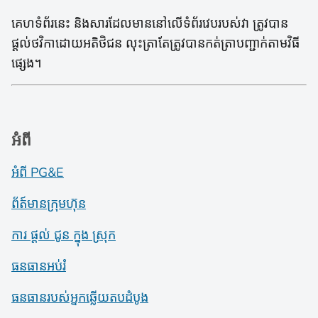
គេហទំព័រនេះ និងសារដែលមាននៅលើទំព័រវេបរបស់វា ត្រូវបាន
ផ្តល់ថវិកាដោយអតិថិជន លុះត្រាតែត្រូវបានកត់ត្រាបញ្ជាក់តាមវិធី
ផ្សេង។
អំពី
អំពី PG&E
ព័ត៍​មាន​ក្រុមហ៊ុន
ការ ផ្តល់ ជូន ក្នុង ស្រុក
ធនធានអប់រំ
ធនធានរបស់អ្នកឆ្លើយតបដំបូង