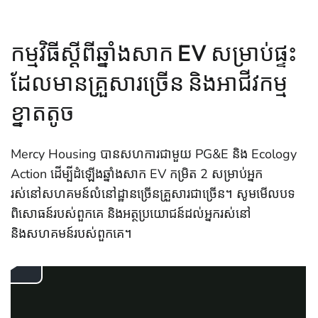
កម្មវិធីស្ដីពីឆ្នាំងសាក EV សម្រាប់ផ្ទះ
ដែលមានគ្រួសារច្រើន និងអាជីវកម្ម
ខ្នាតតូច
Mercy Housing បានសហការជាមួយ PG&E និង Ecology
Action ដើម្បីដំឡើងឆ្នាំងសាក EV កម្រិត 2 សម្រាប់អ្នក
រស់នៅសហគមន៍លំនៅដ្ឋានច្រើនគ្រួសារជាច្រើន។ សូមមើលបទ
ពិសោធន៍របស់ពួកគេ និងអត្ថប្រយោជន៍ដល់អ្នករស់នៅ
និងសហគមន៍របស់ពួកគេ។