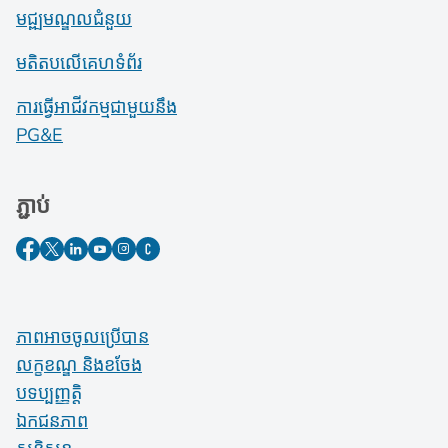
មជ្ឍមណ្ឌលជំនួយ
មតិតបលើគេហទំព័រ
ការធ្វើអាជីវកម្មជាមួយនឹង
PG&E
ភ្ជាប់
ភាពអាចចូលប្រើបាន
លក្ខខណ្ឌ និងខចែង
បទប្បញ្ញត្តិ
ឯកជនភាព