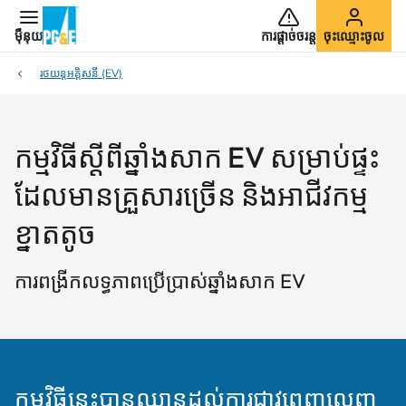
ម៉ឺនុយ
ការផ្ដាច់ចរន្ត
ចុះឈ្មោះចូល
រថយន្តអគ្គិសនី (EV)
កម្មវិធីស្ដីពីឆ្នាំងសាក EV សម្រាប់ផ្ទះ
ដែលមានគ្រួសារច្រើន និងអាជីវកម្ម
ខ្នាតតូច
ការពង្រីកលទ្ធភាពប្រើប្រាស់ឆ្នាំងសាក EV
កម្មវិធីនេះបានឈានដល់ការជាវពេញលេញ