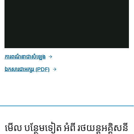
ការពណ៌នាជាសំឡេង
ឯកសារជាអក្សរ (PDF)
មើល បន្ថែមទៀត អំពី រថយន្តអគ្គិសនី