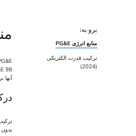
منا
برو به:
منابع انرژی PG&E
ترکیب قدرت الکتریکی
(2024)
آنها 
درک
بدون گ