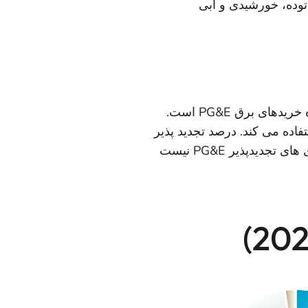
 توده، خورشیدی و آبی
ترکیب برق شامل تمام نسل های متعلق به PG&E به علاوه خریدهای برق PG&E است.
اده می کند. درصد تجدید پذیر
واجد شرایط بالا منعکس کننده انطباق با استاندارد نمونه کارها انرژی های تجدیدپذیر PG&E نیست