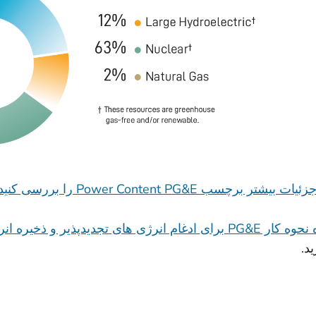
بیشتر برچسب Power Content PG&E را بررسی کنید (PDF)
دغام انرژی های تجدیدپذیر و ذخیره انرژی بیشتر در شبکه
ید.