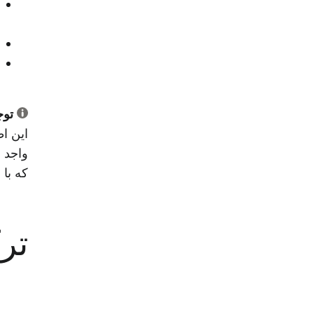
توج
این ا
که با
ترک