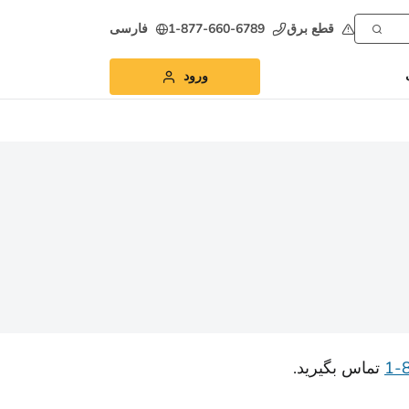
قطع برق
1-877-660-6789
فارسی
ورود
تماس بگیرید.