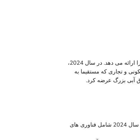
PG&E مفتخر است که برخی از تمیزترین نیروهای الکتریکی کشور را ارائه می دهد. در سال 2024،
سکونی و تجاری که مستقیما به
رق آبی بزرگ عرضه کرد.
ترکیب انرژی تحویل داده شده به مشتریان خدمات همراه PG&E در سال 2024 شامل فناوری های