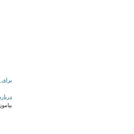
برای جزئیات 
درباره نحوه کار PG&E برای ا
بیاموز