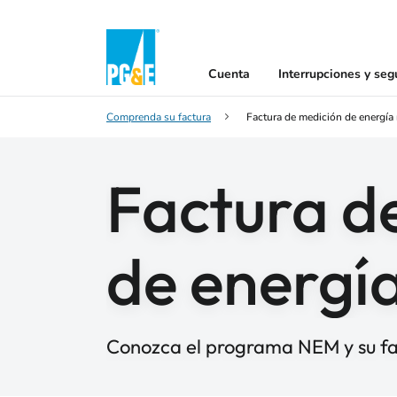
Cuenta
Interrupciones y seg
Comprenda su factura
Factura de medición de energía
Factura d
de energí
Conozca el programa NEM y su f