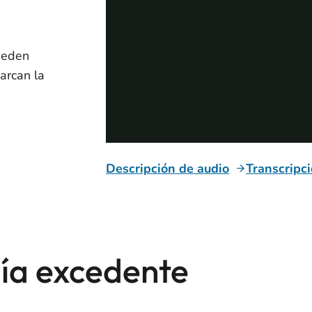
ueden
arcan la
Descripción de audio
Transcripc
ía excedente