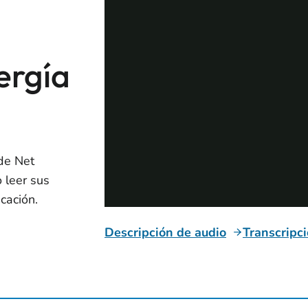
ergía
 de Net
 leer sus
cación.
Descripción de audio
Transcripc