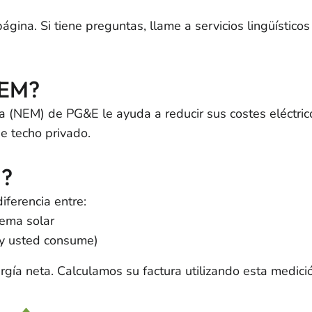
ina. Si tiene preguntas, llame a servicios lingüísticos
NEM?
a (NEM) de PG&E le ayuda a reducir sus costes eléctri
e techo privado.
a?
iferencia entre:
tema solar
(y usted consume)
gía neta. Calculamos su factura utilizando esta medici