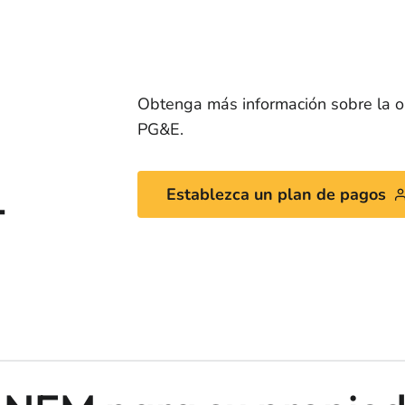
Obtenga más información sobre la 
PG&E.
-
Establezca un plan de pagos