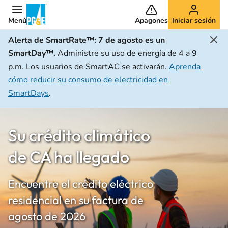
Menú
Apagones
Iniciar sesión
Alerta de SmartRate™:
7 de agosto es un
SmartDay™.
Administre su uso de energía de 4 a 9
p.m. Los usuarios de SmartAC se activarán.
Aprenda
cómo reducir su consumo de electricidad en
SmartDays
.
Su crédito climático
de CA ha llegado
Encuentre el crédito eléctrico
residencial en su factura de
agosto de 2026