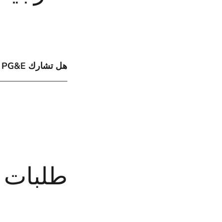
هل تشارك PG&E معلوماتي الشخصية مع أطراف خارجية؟
طلبات 