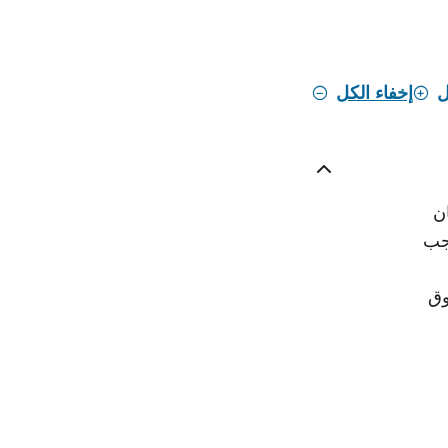
ل
إخفاء الكل
 سكان
ير 2023، تم تعديل قانون CCPA بموجب
وق