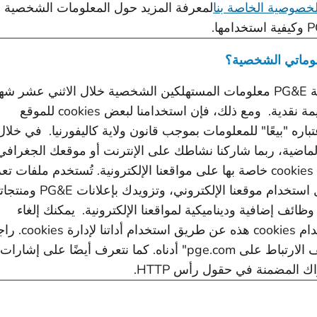
لخصوصية الخاصة بنا
لمعرفة المزيد حول المعلومات الشخصية ا
لم تبيع شركة شركة PG&E معلومات المستهلكين الشخصية خلال الاثني عشر شهر
السابقة نظير أي قيمة نقدية. ومع ذلك، فإن استخدامنا لبعض cookies للموقع
باره "بيعًا" للمعلومات بموجب قانون ولاية كاليفورنيا. في خلال
لماضية، ربما شاركنا نشاطك على الإنترنت أو موقعك الجغرافي
جهات خارجية توجد cookies خاصة بها على مواقعنا الإلكترونية. تُستخدم ملفات 
الارتباط هذه لتحليل استخدام موقعنا الإلكتروني، وتزويدك بإعلانات 
ظائف إضافية وديناميكية لمواقعنا الإلكترونية. يمكنك إلغاء
الاشتراك في استخدام cookies هذه عن طريق استخدام أدات
"إدارة ملفات تعريف الارتباط على pge.com" أدناه. كما نتعرف أيضًا على إشارات
ك المضمنة في حقول رأس HTTP.