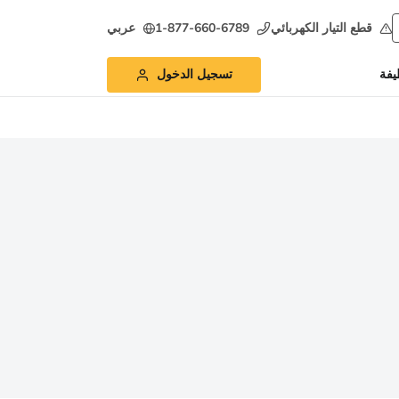
قطع التيار الكهربائي
1-877-660-6789
عربي
يفة
تسجيل الدخول