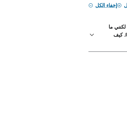
ل
إخفاء الكل
لكنني ما
زلت أتلقى رسائل بريد إلكتروني، أو مكالمات هاتفية، أو اتصالات أخرى من PG&E. كيف