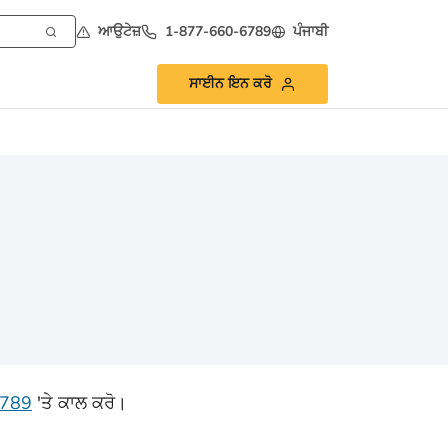
ਆਉਟੇਜ਼
1-877-660-6789
ਪੰਜਾਬੀ
ਸਾਈਨ ਇਨ ਕਰੋ
6789
'ਤੇ
ਕਾਲ ਕਰੋ।