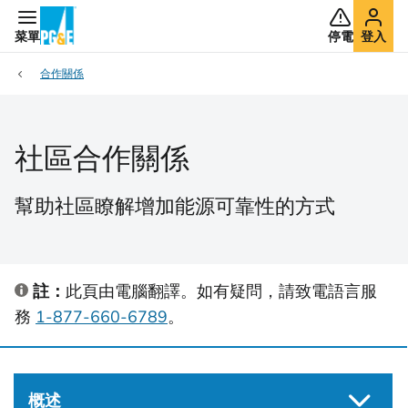
菜單
停電
登入
合作關係
社區合作關係
幫助社區瞭解增加能源可靠性的方式
註：
此頁由電腦翻譯。如有疑問，請致電語言服
務
1-877-660-6789
。
概述