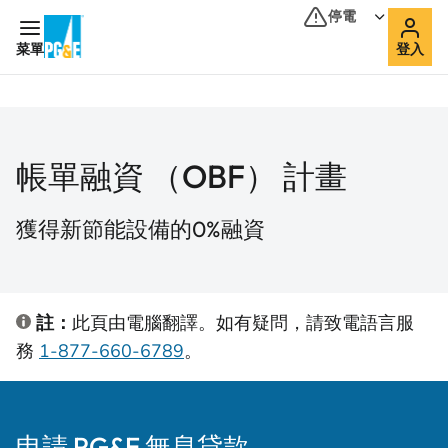
停電
菜單
登入
帳單融資 （OBF） 計畫
獲得新節能設備的0%融資
註：
此頁由電腦翻譯。如有疑問，請致電語言服
務
1-877-660-6789
。
申請 PG&E 無息貸款