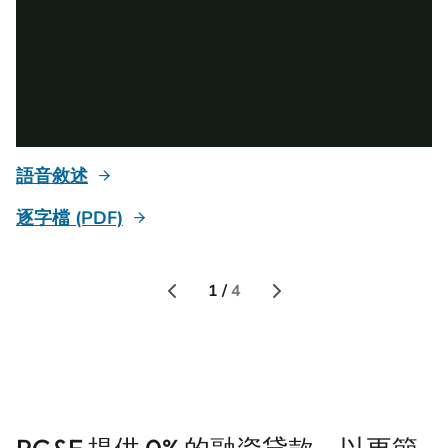
語音敘述
逐字檔 (PDF)
逐
1 /
4