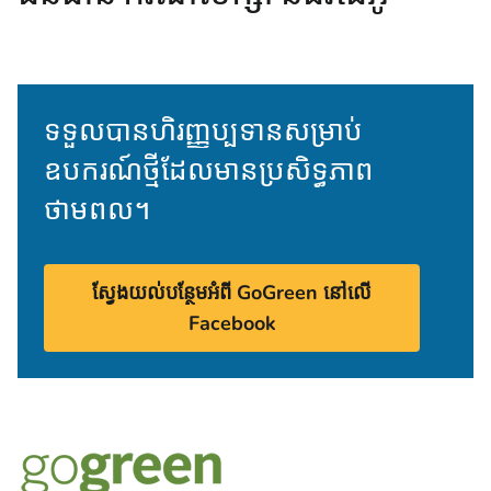
ទទួលបានហិរញ្ញប្បទានសម្រាប់
ឧបករណ៍ថ្មីដែលមានប្រសិទ្ធភាព
ថាមពល។
ស្វែងយល់បន្ថែមអំពី GoGreen នៅលើ
Facebook