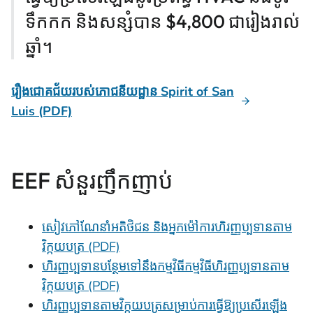
ទឹកកក និងសន្សំបាន $4,800 ជារៀងរាល់
ឆ្នាំ។
រឿងជោគជ័យរបស់ភោជនីយដ្ឋាន Spirit of San
Luis (PDF)
EEF សំនួរញឹកញាប់
សៀវភៅណែនាំអតិថិជន និងអ្នកម៉ៅការហិរញ្ញប្បទានតាម
វិក្កយបត្រ (PDF)
ហិរញ្ញប្បទានបន្ថែមទៅនឹងកម្មវិធីកម្មវិធីហិរញ្ញប្បទានតាម
វិក្កយបត្រ (PDF)
ហិរញ្ញប្បទានតាមវិក្កយបត្រសម្រាប់ការធ្វើឱ្យប្រសើរឡើង