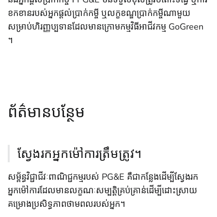
ខកខានរបស់អ្នកផ្តល់ប្រាក់កម្ចី ឬលក្ខខណ្ឌប្រាក់កម្ចីណាមួយ
សម្រាប់ហិរញ្ញប្បទានដែលមានក្រោមកម្មវិធីអាជីវកម្ម GoGreen
។
ព័ត៌មាន​បន្ថែម
ស្វែងរកអ្នកម៉ៅការត្រឹមត្រូវ។
សម្ព័ន្ធវិជ្ជាជីវៈពាណិជ្ជកម្មរបស់ PG&E គឺជាកន្លែងដើម្បីស្វែងរក
អ្នកម៉ៅការដែលមានលក្ខណៈសម្បត្តិគ្រប់គ្រាន់ដើម្បីដោះស្រាយ
គម្រោងប្រសិទ្ធភាពថាមពលរបស់អ្នក។