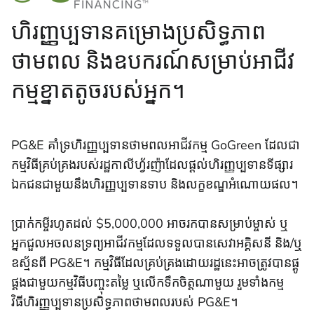
ហិរញ្ញប្បទានគម្រោងប្រសិទ្ធភាព
ថាមពល និងឧបករណ៍សម្រាប់អាជីវ
កម្មខ្នាតតូចរបស់អ្នក។
PG&E គាំទ្រហិរញ្ញប្បទានថាមពលអាជីវកម្ម GoGreen ដែលជា
កម្មវិធីគ្រប់គ្រងរបស់រដ្ឋកាលីហ្វ័រញ៉ាដែលផ្តល់ហិរញ្ញប្បទានទីផ្សារ
ឯកជនជាមួយនឹងហិរញ្ញប្បទានទាប និងលក្ខខណ្ឌអំណោយផល។
ប្រាក់កម្ចីរហូតដល់ $5,000,000 អាចរកបានសម្រាប់ម្ចាស់ ឬ
អ្នកជួលអចលនទ្រព្យអាជីវកម្មដែលទទួលបានសេវាអគ្គិសនី និង/ឬ
ឧស្ម័នពី PG&E។ កម្មវិធីដែលគ្រប់គ្រងដោយរដ្ឋនេះអាចត្រូវបានផ្គូ
ផ្គងជាមួយកម្មវិធីបញ្ចុះតម្លៃ ឬលើកទឹកចិត្តណាមួយ រួមទាំងកម្ម
វិធីហិរញ្ញប្បទានប្រសិទ្ធភាពថាមពលរបស់ PG&E។