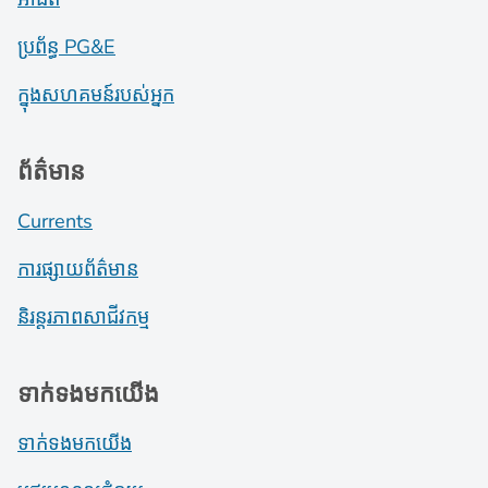
ប្រព័ន្ធ PG&E
ក្នុងសហគមន៍របស់អ្នក
ព័ត៌មាន
Currents
ការផ្សាយព័ត៌មាន
និរន្តរភាពសាជីវកម្ម
ទាក់ទងមកយើង
ទាក់ទងមកយើង