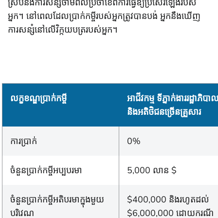
ស្របនឹងការសន្សំថាមពលប្រចាំខែពីការធ្វើឱ្យប្រសើរឡើងរបស់
អ្នក។ នៅពេលដែលប្រាក់កម្ចីរបស់អ្នកត្រូវបានបង់ អ្នកនឹងឃើញ
ការសន្សំនៅលើវិក្កយបត្ររបស់អ្នក។
លក្ខខណ្ឌប្រាក់កម្ចី
អាជីវកម្ម ទីភ្នាក់ងាររដ្ឋាភិបា
និងអតិថិជនច្រើនគ្រួសារ
ការប្រាក់
0%
ចំនួនប្រាក់កម្ចីអប្បបរមា
5,000 លាន $
ចំនួនប្រាក់កម្ចីអតិបរមាក្នុងមួយ
$400,000 និងរហូតដល់
បរិវេណ
$6,000,000 ដោយករណី