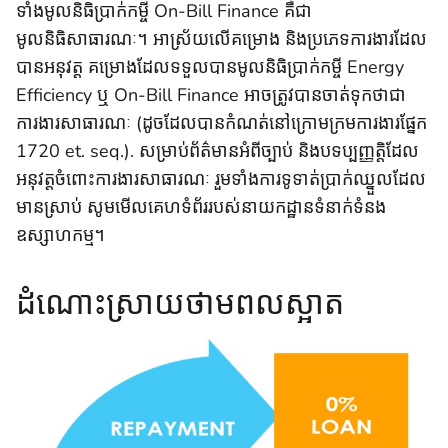
ទាំងមូលនិធិប្រាក់កម្ចី On-Bill Finance គឺជា
មូលនិធិសាធារណៈ។ អាស្រ័យលើគម្រោង និងប្រភេទការងារដែល
បានអនុវត្ត គម្រោងដែលទទួលបានមូលនិធិប្រាក់កម្ចី Energy
Efficiency ឬ On-Bill Finance អាចត្រូវបានចាត់ទុកថាជា
ការងារសាធារណៈ (ដូចដែលបានកំណត់នៅក្រោមក្រមការងារផ្នែក
1720 et. seq.). សម្រាប់ព័ត៌មានអំពីច្បាប់ និងបទប្បញ្ញត្តិដែល
អនុវត្តចំពោះការងារសាធារណៈ រួមទាំងការទូទាត់ប្រាក់ឈ្នួលដែល
មានស្រាប់ សូមមើលគេហទំព័ររបស់នាយកដ្ឋានទំនាក់ទំនង
ឧស្សាហកម្ម
។
ដំណោះស្រាយថាមពលស្អាត