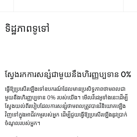
ទិដ្ឋភាពទូទៅ
ស្វែងរកការសន្សំជាមួយនឹងហិរញ្ញប្បទាន 0%
ធ្វើឱ្យប្រសើរឡើងទៅឧបករណ៍ដែលមានប្រសិទ្ធភាពថាមពលជា
មួយនឹងហិរញ្ញប្បទាន 0% របស់យើង។ មើលវីដេអូទាំងនេះដើម្បី
ស្វែងយល់ពីរបៀបដែលការសន្សំថាមពលត្រូវបានវិនិយោគឡើង
វិញទៅក្នុងអាជីវកម្មរបស់អ្នក ដើម្បីជួយធ្វើឱ្យប្រសើរឡើងនូវប្រាក់
ចំណូលរបស់អ្នក។