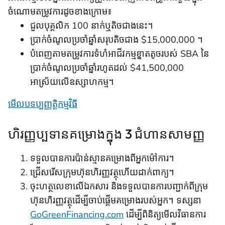
ចំណោមតម្រូវការដូចខាងក្រោម៖
ជួលបុគ្គលិក 100 នាក់ឬតិចជាងនេះ។
ប្រាក់ចំណូលប្រចាំឆ្នាំសរុបតិចជាង $15,000,000 ។
បំពេញតាមតម្រូវការទំហំអាជីវកម្មខ្នាតតូចរបស់ SBA នៃ
ប្រាក់ចំណូលប្រចាំឆ្នាំរហូតដល់ $41,500,000
អាស្រ័យលើឧស្សាហកម្ម។
មើលបទប្បញ្ញត្តិកម្មវិធី
ហិរញ្ញប្បទានគម្រោងក្នុង 3 ជំហានសាមញ្ញ
ទទួលបានការប៉ាន់ស្មានគម្រោងពីអ្នកម៉ៅការ។
ជ្រើសរើសក្រុមហ៊ុនហិរញ្ញវត្ថុហើយដាក់ពាក្យ។
ចុះហត្ថលេខាលើឯកសារ និងទទួលបានការបញ្ជាក់ពីក្រុម
ហ៊ុនហិរញ្ញវត្ថុដើម្បីចាប់ផ្តើមគម្រោងរបស់អ្នក។ ទស្សនា
GoGreenFinancing.com
ដើម្បីពិនិត្យមើលវិធានការ