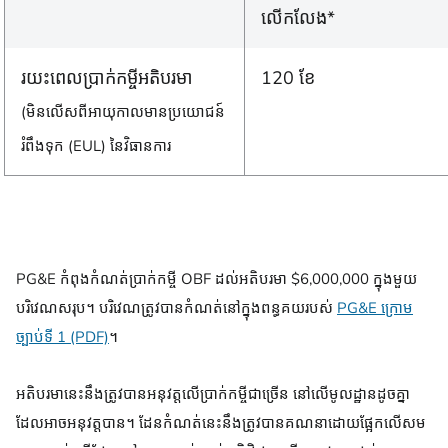
លើកលែង*
រយះពេលប្រាក់កម្ចីអតិបរមា
120 ខែ
(មិនលើសពីអាយុកាលមានប្រយោជន៍
រំពឹងទុក (EUL) នៃវិធានការ
PG&E កំពុងកំណត់ប្រាក់កម្ចី OBF ដល់អតិបរមា $6,000,000 ក្នុងមួយ
បរិវេណសរុប។ បរិវេណត្រូវបានកំណត់នៅក្នុងពន្ធគយរបស់
PG&E ក្រោម
ច្បាប់ទី 1 (PDF)
។
អតិបរមានេះនឹងត្រូវបានអនុវត្តលើប្រាក់កម្ចីជាច្រើន នៅលើមូលដ្ឋានដូចគ្នា
ដែលអាចអនុវត្តបាន។ ដែនកំណត់នេះនឹងត្រូវបានគណនាដោយផ្អែកលើសម