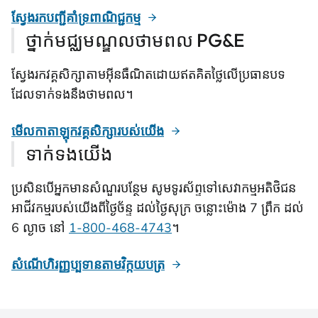
ស្វែងរកបញ្ជីគាំទ្រពាណិជ្ជកម្ម
ថ្នាក់មជ្ឈមណ្ឌលថាមពល PG&E
ស្វែងរកវគ្គសិក្សាតាមអ៊ីនធឺណិតដោយឥតគិតថ្លៃលើប្រធានបទ
ដែលទាក់ទងនឹងថាមពល។
មើលកាតាឡុកវគ្គសិក្សារបស់យើង
ទាក់ទងយើង
ប្រសិនបើអ្នកមានសំណួរបន្ថែម សូមទូរស័ព្ទទៅសេវាកម្មអតិថិជន
អាជីវកម្មរបស់យើងពីថ្ងៃច័ន្ទ ដល់ថ្ងៃសុក្រ ចន្លោះម៉ោង 7 ព្រឹក ដល់
6 ល្ងាច នៅ
1-800-468-4743
។
សំណើហិរញ្ញប្បទានតាមវិក្កយបត្រ