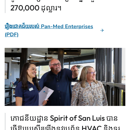
270,000 ដុល្លារ។
រឿងជោគជ័យរបស់ Pan-Med Enterprises
(PDF)
ភោជនីយដ្ឋាន Spirit of San Luis បាន
ធ្វើឱ្យប្រសើរឡើងនូវប្រព័ន្ធ HVAC និងទូរ