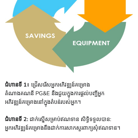
ជំហានទី 1
៖ ជ្រើសរើសអ្នកអភិវឌ្ឍន៍គម្រោង
តំណាងគណនី PG&E នឹងជួយក្នុងការផ្តល់បញ្ជីអ្នក
អភិវឌ្ឍន៍គម្រោងនៅក្នុងតំបន់របស់អ្នក។
ជំហានទី 2:
ដាក់ស្នើសម្រាប់ឥណទាន សិទ្ធិទទួលបាន:
អ្នកអភិវឌ្ឍន៍គម្រោងនឹងដាក់ការសាកសួរពាក្យសុំឥណទាន។