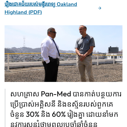
រឿងជោគជ័យរបស់មន្ទីរពេទ្យ Oakland
Highland (PDF)
សហគ្រាស Pan-Med បានកាត់បន្ថយការ
ប្រើប្រាស់អគ្គិសនី និងឧស្ម័នរបស់ពួកគេ
ចំនួន 30% និង 60% រៀងគ្នា ដោយនាំមក
នូវការសន្សំថាមពលប្រចាំឆ្នាំចំនួន