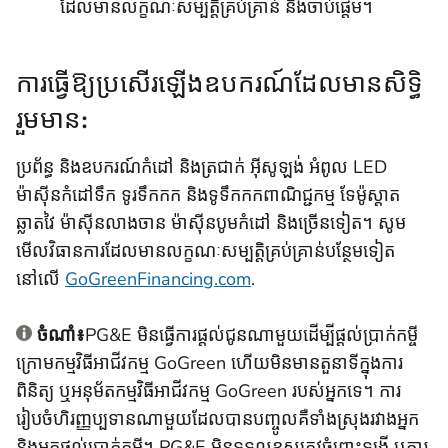
ដែលមានលក្ខណៈសម្បត្តិគ្រប់គ្រាន់ និងចាប់ផ្តើម។
ការធ្វើឱ្យប្រសើរឡើងឧបករណ៍ដែលមានសិទ្ធិ
រួមមាន:
ប្រព័ន្ធ និងឧបករណ៍កំដៅ និងត្រជាក់ អ៊ីសូឡង់ អំពូល LED
ម៉ាស៊ីនកំដៅទឹក ទូរទឹកកក និងទូទឹកកកពាណិជ្ជកម្ម ទែម៉ូស្តាត
ឆ្លាតវៃ ម៉ាស៊ីនលាងចាន ម៉ាស៊ីនបូមកំដៅ និងច្រើនទៀត។ សូម
មើលវិធានការដែលមានលក្ខណៈសម្បត្តិគ្រប់គ្រាន់បន្ថែមទៀត
នៅលើ
GoGreenFinancing.com
.
ចំណាំ៖
PG&E មិនធ្វើការផ្តល់ជូនណាមួយដើម្បីផ្តល់ប្រាក់កម្ចី
ក្រោមកម្មវិធីអាជីវកម្ម GoGreen ហើយមិនមានតួនាទីក្នុងការ
ពិនិត្យ ឬអនុម័តកម្មវិធីអាជីវកម្ម GoGreen របស់អ្នកទេ។ ការ
រៀបចំហិរញ្ញប្បទានណាមួយដែលបានបញ្ចូលគឺទាំងស្រុងរវាងអ្នក
និងអ្នកផ្តល់ប្រាក់កម្ចី។ PG&E មិនទទួលខុសត្រូវចំពោះទង្វើ ឬការ