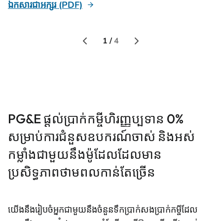
ឯកសារជាអក្សរ (PDF)
ឯ
1 /
4
PG&E ផ្តល់ប្រាក់កម្ចីហិរញ្ញប្បទាន 0%
សម្រាប់ការជំនួសឧបករណ៍ចាស់ និងអស់
កម្លាំងជាមួយនឹងម៉ូដែលដែលមាន
ប្រសិទ្ធភាពថាមពលកាន់តែច្រើន
យើងនឹងរៀបចំអ្នកជាមួយនឹងចំនួនទឹកប្រាក់សងប្រាក់កម្ចីដែល