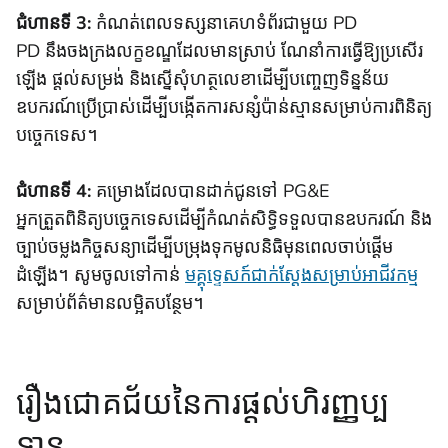
ជំហានទី 3:
កំណត់ពេលទស្សនាគេហទំព័រជាមួយ PD
PD នឹងចងក្រងលក្ខខណ្ឌដែលមានស្រាប់ ណែនាំការធ្វើឱ្យប្រសើរ
ឡើង ផ្តល់សម្រង់ និងស្នើសុំហត្ថលេខាដើម្បីបញ្ចេញទិន្នន័យ
ឧបករណ៍ប្រើប្រាស់ដើម្បីបង្កើតការសន្សំប៉ាន់ស្មានសម្រាប់ការពិនិត្យ
បច្ចេកទេស។
ជំហានទី 4:
គម្រោងដែលបានដាក់ជូនទៅ PG&E
អ្នកត្រួតពិនិត្យបច្ចេកទេសដើម្បីកំណត់សិទ្ធិទទួលបានឧបករណ៍ និង
ច្បាប់ចម្លងកិច្ចសន្យាដើម្បីបម្រុងទុកមូលនិធិមុនពេលចាប់ផ្តើម
ដំឡើង។ សូមចូលទៅកាន់
មគ្គុទ្ទេសក៍ជាក់ស្តែងសម្រាប់អាជីវកម្ម
សម្រាប់ព័ត៌មានលម្អិតបន្ថែម។
រឿងជោគជ័យនៃការផ្តល់ហិរញ្ញប្ប
ទាន