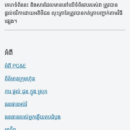
គេហទំព័រនេះ និងសារដែលមាននៅលើទំព័រវេបរបស់វា ត្រូវបាន
ផ្តល់ថវិកាដោយអតិថិជន លុះត្រាតែត្រូវបានកត់ត្រាបញ្ជាក់តាមវិធី
ផ្សេង។
អំពី
អំពី PG&E
ព័ត៍​មាន​ក្រុមហ៊ុន
ការ ផ្តល់ ជូន ក្នុង ស្រុក
ធនធានអប់រំ
ធនធានរបស់អ្នកឆ្លើយតបដំបូង
អាជីព