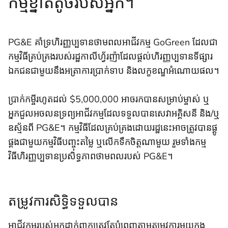
កម្មខ្នាតតូចរបស់អ្នក។
PG&E គាំទ្រហិរញ្ញប្បទានថាមពលអាជីវកម្ម GoGreen ដែលជា
កម្មវិធីគ្រប់គ្រងរបស់រដ្ឋកាលីហ្វ័រញ៉ាដែលផ្តល់ហិរញ្ញប្បទានទីផ្សារ
ឯកជនជាមួយនឹងអត្រាការប្រាក់ទាប និងលក្ខខណ្ឌអំណោយផល។
ប្រាក់កម្ចីរហូតដល់ $5,000,000 អាចរកបានសម្រាប់ម្ចាស់ ឬ
អ្នកជួលអចលនទ្រព្យអាជីវកម្មដែលទទួលបានសេវាអគ្គិសនី និង/ឬ
ឧស្ម័នពី PG&E។ កម្មវិធីដែលគ្រប់គ្រងដោយរដ្ឋនេះអាចត្រូវបានផ្គូ
ផ្គងជាមួយកម្មវិធីបញ្ចុះតម្លៃ ឬលើកទឹកចិត្តណាមួយ រួមទាំងកម្ម
វិធីហិរញ្ញប្បទានប្រសិទ្ធភាពថាមពលរបស់ PG&E។
តម្រូវការសិទ្ធិទទួលបាន
អាជីវកម្មរបស់អ្នកដាក់ពាក្យត្រូវតែបំពេញតាមតម្រូវការមួយក្នុង