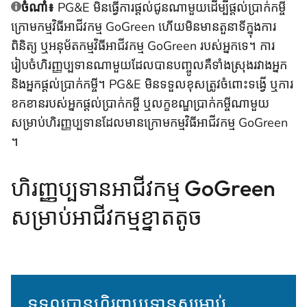
ចំណាំ៖
PG&E មិនធ្វើការផ្តល់ជូនណាមួយដើម្បីផ្តល់ប្រាក់កម្ចី
ក្រោមកម្មវិធីអាជីវកម្ម GoGreen ហើយមិនមានតួនាទីក្នុងការ
ពិនិត្យ ឬអនុម័តកម្មវិធីអាជីវកម្ម GoGreen របស់អ្នកទេ។ ការ
រៀបចំហិរញ្ញប្បទានណាមួយដែលបានបញ្ចូលគឺទាំងស្រុងរវាងអ្នក
និងអ្នកផ្តល់ប្រាក់កម្ចី។ PG&E មិនទទួលខុសត្រូវចំពោះទង្វើ ឬការ
ខកខានរបស់អ្នកផ្តល់ប្រាក់កម្ចី ឬលក្ខខណ្ឌប្រាក់កម្ចីណាមួយ
សម្រាប់ហិរញ្ញប្បទានដែលមានក្រោមកម្មវិធីអាជីវកម្ម GoGreen
។
ហិរញ្ញប្បទានអាជីវកម្ម GoGreen
សម្រាប់អាជីវកម្មខ្នាតតូច
ទទួលបានហិរញ្ញប្បទានសម្រាប់