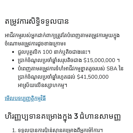
តម្រូវការសិទ្ធិទទួលបាន
អាជីវកម្មរបស់អ្នកដាក់ពាក្យត្រូវតែបំពេញតាមតម្រូវការមួយក្នុង
ចំណោមតម្រូវការដូចខាងក្រោម៖
ជួលបុគ្គលិក 100 នាក់ឬតិចជាងនេះ។
ប្រាក់ចំណូលប្រចាំឆ្នាំសរុបតិចជាង $15,000,000 ។
បំពេញតាមតម្រូវការទំហំអាជីវកម្មខ្នាតតូចរបស់ SBA នៃ
ប្រាក់ចំណូលប្រចាំឆ្នាំរហូតដល់ $41,500,000
អាស្រ័យលើឧស្សាហកម្ម។
មើលបទប្បញ្ញត្តិកម្មវិធី
ហិរញ្ញប្បទានគម្រោងក្នុង 3 ជំហានសាមញ្ញ
ទទួលបានការប៉ាន់ស្មានគម្រោងពីអ្នកម៉ៅការ។