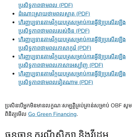
ប្រសិទ្ធភាពថាមពល (PDF)
ដំណោះស្រាយថាមពលស្អាត (PDF)
ហិរញ្ញប្បទានតាមវិក្កយបត្រសម្រាប់ការធ្វើឱ្យប្រសើរឡើង
ប្រសិទ្ធភាពថាមពលរបស់ចិន (PDF)
ហិរញ្ញប្បទានតាមវិក្កយបត្រសម្រាប់ការធ្វើឱ្យប្រសើរឡើង
ប្រសិទ្ធភាពថាមពលភាសាកូរ៉េ (PDF)
ហិរញ្ញប្បទានតាមវិក្កយបត្រសម្រាប់ការធ្វើឱ្យប្រសើរឡើង
ប្រសិទ្ធភាពថាមពលភាសាអេស្ប៉ាញ (PDF)
ហិរញ្ញប្បទានតាមវិក្កយបត្រសម្រាប់ការធ្វើឱ្យប្រសើរឡើង
ប្រសិទ្ធភាពថាមពលវៀតណាម (PDF)
ប្រសិនបើអ្នកមិនមានលក្ខណៈសម្បត្តិគ្រប់គ្រាន់សម្រាប់ OBF សូម
ពិនិត្យមើល
Go Green Financing
.
ធនធាន ករណីសិក្សា និងវីដេអូ