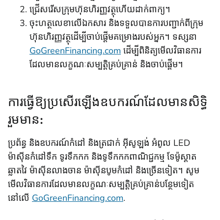
ជ្រើសរើសក្រុមហ៊ុនហិរញ្ញវត្ថុហើយដាក់ពាក្យ។
ចុះហត្ថលេខាលើឯកសារ និងទទួលបានការបញ្ជាក់ពីក្រុម
ហ៊ុនហិរញ្ញវត្ថុដើម្បីចាប់ផ្តើមគម្រោងរបស់អ្នក។ ទស្សនា
GoGreenFinancing.com
ដើម្បីពិនិត្យមើលវិធានការ
ដែលមានលក្ខណៈសម្បត្តិគ្រប់គ្រាន់ និងចាប់ផ្តើម។
ការធ្វើឱ្យប្រសើរឡើងឧបករណ៍ដែលមានសិទ្ធិ
រួមមាន:
ប្រព័ន្ធ និងឧបករណ៍កំដៅ និងត្រជាក់ អ៊ីសូឡង់ អំពូល LED
ម៉ាស៊ីនកំដៅទឹក ទូរទឹកកក និងទូទឹកកកពាណិជ្ជកម្ម ទែម៉ូស្តាត
ឆ្លាតវៃ ម៉ាស៊ីនលាងចាន ម៉ាស៊ីនបូមកំដៅ និងច្រើនទៀត។ សូម
មើលវិធានការដែលមានលក្ខណៈសម្បត្តិគ្រប់គ្រាន់បន្ថែមទៀត
នៅលើ
GoGreenFinancing.com
.