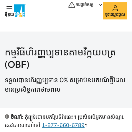
ការផ្ដាច់ចរន្ត
ម៉ឺនុយ
ចុះឈ្មោះចូល
កម្មវិធីហិរញ្ញប្បទានតាមវិក្កយបត្រ
(OBF)
ទទួលបានហិរញ្ញប្បទាន 0% សម្រាប់ឧបករណ៍ថ្មីដែល
មានប្រសិទ្ធភាពថាមពល
ចំណាំ:
កុំព្យូទ័របានបកប្រែទំព័រនេះ។ ប្រសិនបើអ្នកមានសំណួរ,
សេវាភាសាហៅនៅ
1-877-660-6789
។