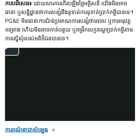
ការបដិសេធ៖
ដោយសារការកើនឡើងថ្លៃអគ្គិសនី យើងមិនអាច
ធានា ឬសន្និដ្ឋានថាការសន្សំនឹងទូទាត់ការទូទាត់ប្រាក់កម្ចីបានទេ។
PG&E មិនធានាការប៉ាន់ប្រមាណការសន្សំថាមពល ឬការអនុវត្ត
គម្រោង ហើយមិនអាចកាត់បន្ថយ ឬពង្រីកលក្ខខណ្ឌប្រាក់កម្ចីតាម
ការស្នើសុំរបស់អតិថិជនបានទេ។
ការពណ៌នាជាសំឡេង
ក