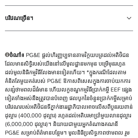
បរិវេណច្រើន។
ចំណាំ៖
PG&E ផ្តល់ហិរញ្ញប្បទានតាមវិក្កយបត្រដល់អតិថិជន
ដែលមានសិទ្ធិរបស់យើងនៅលើមូលដ្ឋានមកមុន បម្រើមុនរហូត
ដល់មូលនិធិកម្មវិធីលែងមានទៀតហើយ។ *ក្នុងករណីដែលតាម
គំនិតតែមួយគត់របស់ PG&E ឱកាសពិសេសក្នុងការចាប់យកការ
សន្សំថាមពលដ៏ធំមាន ហើយលក្ខខណ្ឌកម្មវិធីប្រាក់កម្ចី EEF ផ្សេង
ទៀតទាំងអស់នឹងត្រូវបានបំពេញ ផលបូកនៃចំនួនប្រាក់កម្ចីសម្រាប់
បរិវេណរបស់អតិថិជនទីភ្នាក់ងាររដ្ឋាភិបាលអាចលើសពីបួនរយពាន់
ដុល្លារ (400,000 ដុល្លារ) រហូតដល់អតិបរមាប្រាំមួយលានដុល្លារ
(6,000,000 ដុល្លារ)។ និយាយជាមួយអ្នកតំណាងគណនី
PG&E សម្រាប់ព័ត៌មានបន្ថែម។ មូលនិធិប្រសិទ្ធភាពថាមពល រួម