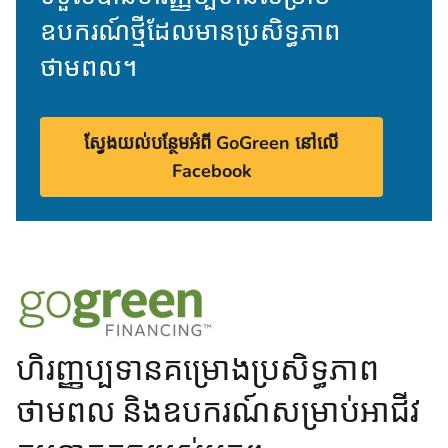
ឧបករណ៍ថ្មីដែលមានប្រសិទ្ធភាព
ថាមពល។
ស្វែងយល់បន្ថែមអំពី GoGreen នៅលើ
Facebook
ហិរញ្ញប្បទានគម្រោងប្រសិទ្ធភាព
ថាមពល និងឧបករណ៍សម្រាប់អាជីវ