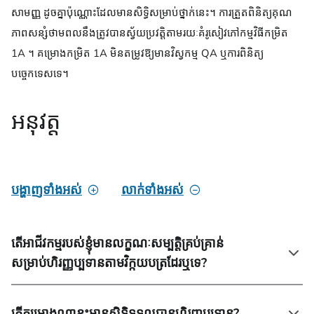
សាមញ្ញ ដូចគ្នាប៉ុណ្ណោះដែលមានសិទ្ធិសម្រាប់ថ្នាក់នេះ។ ការត្រួតពិនិត្យគុណ
ភាពសន្សំថាមពលនឹងត្រូវបានស្វ័យប្រវត្តិតាមរយៈគំរូសៀវភៅកម្មវិធីកម្រិត
1A ។ គម្រោងកម្រិត 1A មិនតម្រូវឱ្យមានវិស្វកម្ម QA ឬការពិនិត្យ
បច្ចេកទេសទេ។
អនុវត្ត
បង្ហាញទាំងអស់
លាក់ទាំងអស់
តើអាជីវកម្មរបស់ខ្ញុំមានលក្ខណៈសម្បត្តិគ្រប់គ្រាន់
សម្រាប់ហិរញ្ញប្បទានតាមវិក្កយបត្រដែរឬទេ?
តើគម្រោងណាខ្លះមានសិទ្ធិទទួលបានហិរញ្ញប្បទាន?