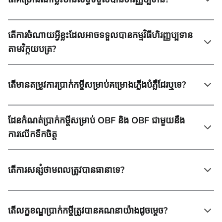
តើការចំណាយអ្វីខ្លះដែលអាចទទួលបានកម្មវិធីហិរញ្ញប្បទាន
តាមវិក្កយបត្រ?
តើមានតម្រូវការប្រាក់កម្ចីសម្រាប់គម្រោងភ្លើងបំភ្លឺដែរឬទេ?
ដែនកំណត់ប្រាក់កម្ចីសម្រាប់ OBF និង OBF ជាមួយនឹង
ការលើកទឹកចិត្ត
តើការសន្សំថាមពលត្រូវបានធានាទេ?
តើលក្ខខណ្ឌប្រាក់កម្ចីត្រូវបានគណនាយ៉ាងដូចម្តេច?