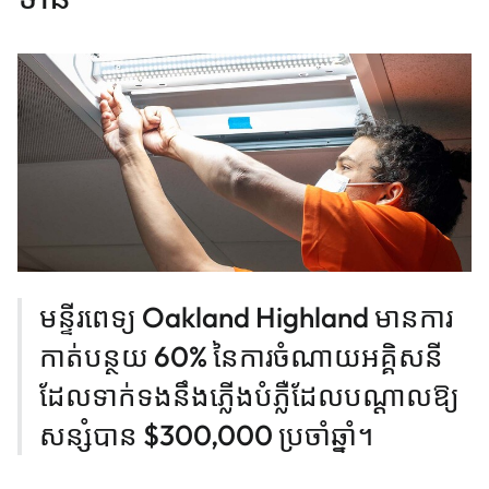
មន្ទីរពេទ្យ Oakland Highland មានការ
កាត់បន្ថយ 60% នៃការចំណាយអគ្គិសនី
ដែលទាក់ទងនឹងភ្លើងបំភ្លឺដែលបណ្តាលឱ្យ
សន្សំបាន $300,000 ប្រចាំឆ្នាំ។