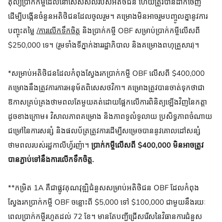
តុល្យប្រាក់កម្ចីដែលនៅសេសសល់របស់អតិថិជន ហើយត្រូវបានដាក់ចេញ
ដើម្បីបង្កើនចំនួនអតិថិជនដែលចូលរួម។ គម្រោងមិនអាចរួមបញ្ចូលគ្នានូវការ
បញ្ចុះតម្លៃ
/ការលើកទឹកចិត្ត
និងប្រាក់កម្ចី OBF សម្រាប់ប្រាក់កម្ចីលើសពី
$250,000 ទេ។ (រួមទាំងទីភ្នាក់ងាររដ្ឋាភិបាល និងគម្រោងពហុគ្រួសារ)។
*សម្រាប់អតិថិជនដែលកំពុងស្វែងរកប្រាក់កម្ចី OBF លើសពី $400,000
គម្រោងនឹងត្រូវការការអនុម័តពិសេសថវិកា។ គម្រោងត្រូវបានចាត់ទុកថាជា
ឱកាសគ្រប់គ្រងថាមពលតែមួយគត់ដោយផ្អែកលើការពិនិត្យឡើងវិញនៃកត្តា
ដូចខាងក្រោម៖ វិសាលភាពគម្រោង និងភាពទូលំទូលាយ ប្រសិទ្ធភាពចំណាយ
ជម្រៅនៃការសន្សំ និងផលប័ត្រត្រូវការដើម្បីសម្រេចបាននូវគោលដៅសន្សំ
ថាមពលរបស់រដ្ឋកាលីហ្វ័រញ៉ា។
ប្រាក់កម្ចីលើសពី $400,000 មិនអាចត្រូវ
បានភ្ជាប់ទៅនឹងការលើកទឹកចិត្ត.
**កម្រិត 1A គឺជាផ្លូវគុណវុឌ្ឍិជំនួសសម្រាប់អតិថិជន OBF ដែលកំពុង
ស្វែងរកប្រាក់កម្ចី OBF ចន្លោះពី $5,000 ទៅ $100,000 ជាមួយនឹងរយៈ
ពេលប្រាក់កម្ចីរហូតដល់ 72 ខែ។ មានតែបញ្ជីជ្រើសរើសនៃវិធានការជំនួស