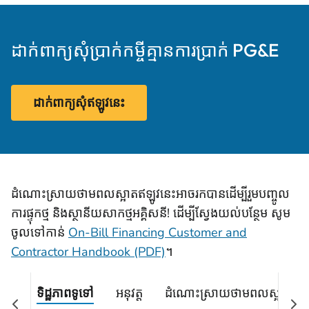
ដាក់ពាក្យសុំប្រាក់កម្ចីគ្មានការប្រាក់ PG&E
ដាក់​ពាក្យ​សុំ​ឥឡូវនេះ
ដំណោះស្រាយថាមពលស្អាតឥឡូវនេះអាចរកបានដើម្បីរួមបញ្ចូល
ការផ្ទុកថ្ម និងស្ថានីយសាកថ្មអគ្គិសនី! ដើម្បីស្វែងយល់បន្ថែម សូម
ចូលទៅកាន់
On-Bill Financing Customer and
Contractor Handbook (PDF)
។
ទិដ្ឋភាពទូទៅ
អនុវត្ត
ដំណោះស្រាយថាមពលស្អាត