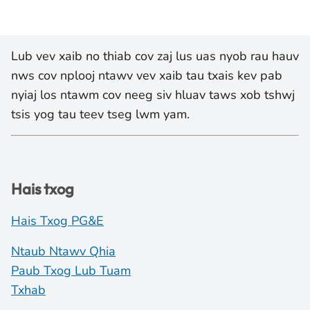
Lub vev xaib no thiab cov zaj lus uas nyob rau hauv
nws cov nplooj ntawv vev xaib tau txais kev pab
nyiaj los ntawm cov neeg siv hluav taws xob tshwj
tsis yog tau teev tseg lwm yam.
Hais txog
Hais Txog PG&E
Ntaub Ntawv Qhia
Paub Txog Lub Tuam
Txhab