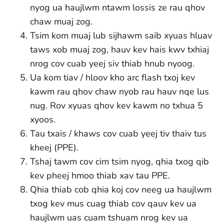
nyog ua haujlwm ntawm lossis ze rau qhov
chaw muaj zog.
Tsim kom muaj lub sijhawm saib xyuas hluav
taws xob muaj zog, hauv kev hais kwv txhiaj
nrog cov cuab yeej siv thiab hnub nyoog.
Ua kom tiav / hloov kho arc flash txoj kev
kawm rau qhov chaw nyob rau hauv nqe lus
nug. Rov xyuas qhov kev kawm no txhua 5
xyoos.
Tau txais / khaws cov cuab yeej tiv thaiv tus
kheej (PPE).
Tshaj tawm cov cim tsim nyog, qhia txog qib
kev pheej hmoo thiab xav tau PPE.
Qhia thiab cob qhia koj cov neeg ua haujlwm
txog kev mus cuag thiab cov qauv kev ua
haujlwm uas cuam tshuam nrog kev ua