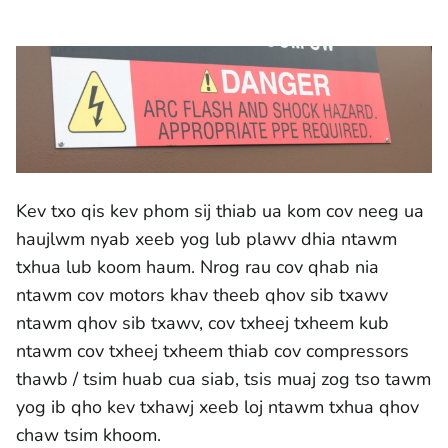
Kev txo qis kev phom sij thiab ua kom cov neeg ua
haujlwm nyab xeeb yog lub plawv dhia ntawm
txhua lub koom haum. Nrog rau cov qhab nia
ntawm cov motors khav theeb qhov sib txawv
ntawm qhov sib txawv, cov txheej txheem kub
ntawm cov txheej txheem thiab cov compressors
thawb / tsim huab cua siab, tsis muaj zog tso tawm
yog ib qho kev txhawj xeeb loj ntawm txhua qhov
chaw tsim khoom.