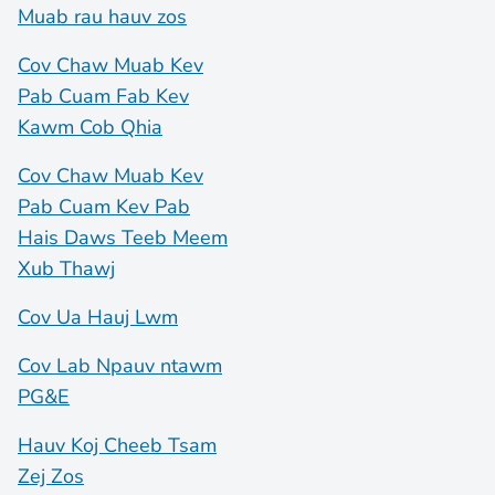
Muab rau hauv zos
Cov Chaw Muab Kev
Pab Cuam Fab Kev
Kawm Cob Qhia
Cov Chaw Muab Kev
Pab Cuam Kev Pab
Hais Daws Teeb Meem
Xub Thawj
Cov Ua Hauj Lwm
Cov Lab Npauv ntawm
PG&E
Hauv Koj Cheeb Tsam
Zej Zos