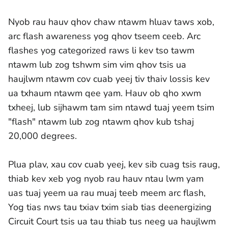
Nyob rau hauv qhov chaw ntawm hluav taws xob,
arc flash awareness yog qhov tseem ceeb. Arc
flashes yog categorized raws li kev tso tawm
ntawm lub zog tshwm sim vim qhov tsis ua
haujlwm ntawm cov cuab yeej tiv thaiv lossis kev
ua txhaum ntawm qee yam. Hauv ob qho xwm
txheej, lub sijhawm tam sim ntawd tuaj yeem tsim
"flash" ntawm lub zog ntawm qhov kub tshaj
20,000 degrees.
Plua plav, xau cov cuab yeej, kev sib cuag tsis raug,
thiab kev xeb yog nyob rau hauv ntau lwm yam
uas tuaj yeem ua rau muaj teeb meem arc flash,
Yog tias nws tau txiav txim siab tias deenergizing
Circuit Court tsis ua tau thiab tus neeg ua haujlwm