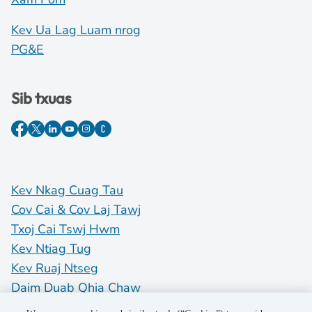
Kev Ua Lag Luam nrog
PG&E
Sib txuas
Kev Nkag Cuag Tau
Cov Cai & Cov Laj Tawj
Txoj Cai Tswj Hwm
Kev Ntiag Tug
Kev Ruaj Ntseg
Daim Duab Qhia Chaw
Do Not Sell My Personal Information