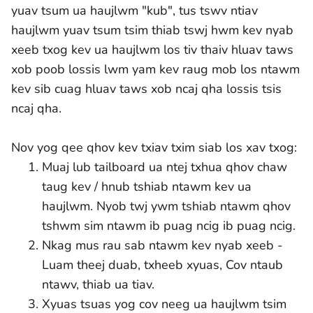
yuav tsum ua haujlwm "kub", tus tswv ntiav
haujlwm yuav tsum tsim thiab tswj hwm kev nyab
xeeb txog kev ua haujlwm los tiv thaiv hluav taws
xob poob lossis lwm yam kev raug mob los ntawm
kev sib cuag hluav taws xob ncaj qha lossis tsis
ncaj qha.
Nov yog qee qhov kev txiav txim siab los xav txog:
Muaj lub tailboard ua ntej txhua qhov chaw
taug kev / hnub tshiab ntawm kev ua
haujlwm. Nyob twj ywm tshiab ntawm qhov
tshwm sim ntawm ib puag ncig ib puag ncig.
Nkag mus rau sab ntawm kev nyab xeeb -
Luam theej duab, txheeb xyuas, Cov ntaub
ntawv, thiab ua tiav.
Xyuas tsuas yog cov neeg ua haujlwm tsim