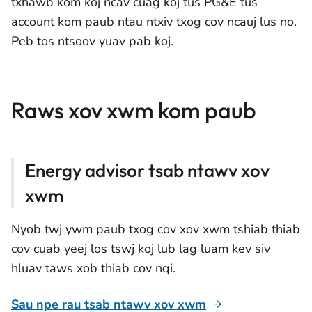
txhawb kom koj ncav cuag koj tus PG&E tus
account kom paub ntau ntxiv txog cov ncauj lus no.
Peb tos ntsoov yuav pab koj.
Raws xov xwm kom paub
Energy advisor tsab ntawv xov
xwm
Nyob twj ywm paub txog cov xov xwm tshiab thiab
cov cuab yeej los tswj koj lub lag luam kev siv
hluav taws xob thiab cov nqi.
Sau npe rau tsab ntawv xov xwm