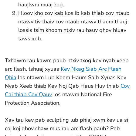
haujlwm muaj zog.
Hloov kho cov kab kos ib kab thiab cov ntaub
ntawv tiv thaiv cov ntaub ntawv thaum thauj
lossis tsim khoom ntxiv rau hauv qhov hluav
taws xob.
Txhawm rau kawm paub ntxiv txog kev nyab xeeb
arc flash, tshuaj xyuas
Kev Nkag Siab Arc Flash
Qhia
los ntawm Lub Koom Haum Saib Xyuas Kev
Nyab Xeeb thiab Kev Noj Qab Haus Huv thiab
Cov
Cai thiab Cov Qauv
los ntawm National Fire
Protection Association.
Xav tau kev pab sculpting lub phiaj xwm kev ua si
coj koj qhov chaw mus rau arc flash paub? Peb