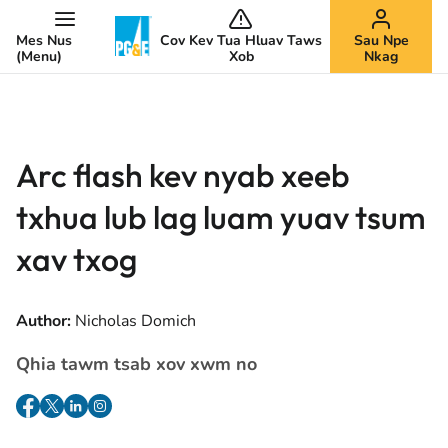
Mes Nus
Cov Kev Tua Hluav Taws
Sau Npe
(Menu)
Xob
Nkag
Arc flash kev nyab xeeb
txhua lub lag luam yuav tsum
xav txog
Author:
Nicholas Domich
Qhia tawm tsab xov xwm no