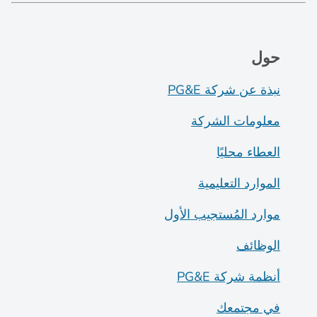
حول
نبذة عن شركة PG&E
معلومات الشركة
العطاء محليًا
الموارد التعليمية
موارد المُستجيب الأول
الوظائف
أنظمة شركة PG&E
في مجتمعك