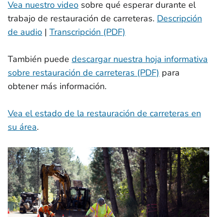
Vea nuestro video
sobre qué esperar durante el
trabajo de restauración de carreteras.
Descripción
de audio
|
Transcripción (PDF)
También puede
descargar nuestra hoja informativa
sobre restauración de carreteras (PDF)
para
obtener más información.
Vea el estado de la restauración de carreteras en
su área
.