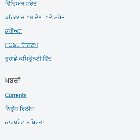
ਵਿੱਦਿਅਕ ਸਰੋਤ
ਪਹਿਲਾ ਜਵਾਬ ਦੇਣ ਵਾਲੇ ਸਰੋਤ
ਕਰੀਅਰ
PG&E ਸਿਸਟਮ
ਤੁਹਾਡੇ ਕਮਿਊਨਟੀ ਵਿੱਚ
ਖਬਰਾਂ
Currents
ਨਿਊਜ਼ ਰਿਲੀਜ਼
ਕਾਰਪੋਰੇਟ ਸਥਿਰਤਾ