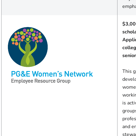
empha
$3,00
schol
Appli
colle
senior
This 
devel
women
worki
is act
group
profe
and e
stewa