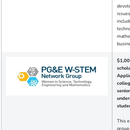
devot
issues
includ
techno
mathem
busine
$1,00
schol
Appli
colle
senior
under
stude
This 
group