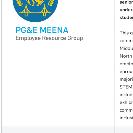
senior
under
stude
This 
commu
Middl
North 
emplo
encou
majori
STEM f
includ
exhib
commu
inclusi