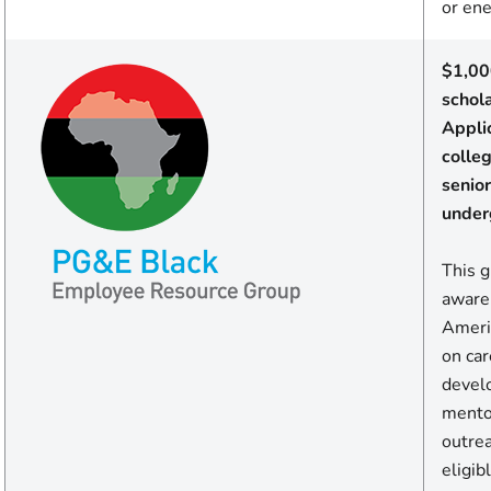
or en
$1,00
schol
Appli
colle
senior
under
This 
aware
Americ
on car
develo
mento
outrea
eligi