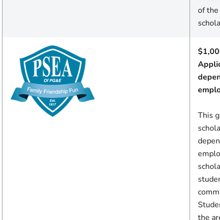
of th
schola
$1,00
Appli
depen
emplo
This 
schola
depen
emplo
schola
stude
commu
Studen
the ar