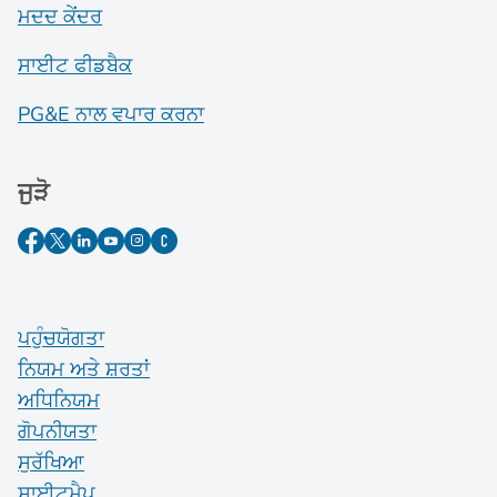
ਮਦਦ ਕੇਂਦਰ
ਸਾਈਟ ਫੀਡਬੈਕ
PG&E ਨਾਲ ਵਪਾਰ ਕਰਨਾ
ਜੁੜੋ
ਪਹੁੰਚਯੋਗਤਾ
ਨਿਯਮ ਅਤੇ ਸ਼ਰਤਾਂ
ਅਧਿਨਿਯਮ
ਗੋਪਨੀਯਤਾ
ਸੁਰੱਖਿਆ
ਸਾਈਟਮੈਪ