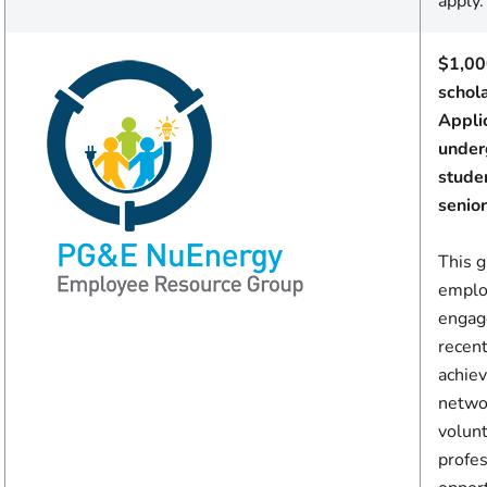
apply.
$1,00
schol
Appli
under
stude
senior
This 
employ
engag
recen
achiev
netwo
volunt
profe