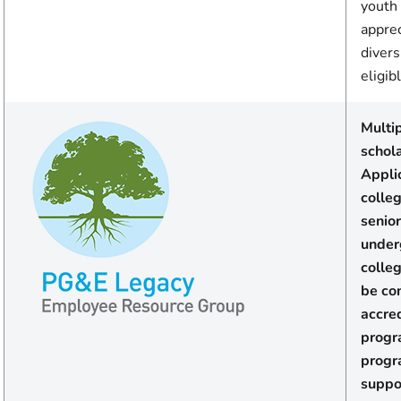
youth
apprec
divers
eligib
Multi
schol
Appli
colle
senior
under
colle
be con
accred
progr
progr
suppo