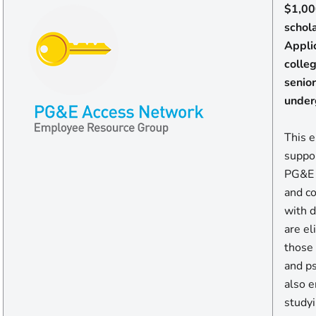
$1,00
schol
Appli
colle
senior
under
This 
suppor
PG&E 
and c
with d
are el
those 
and p
also 
studyi