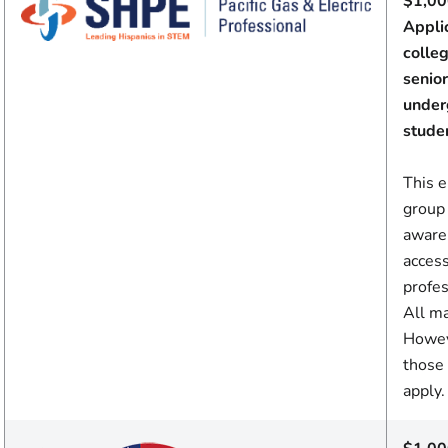
$1,00
Appli
colle
senior
under
stude
This 
group
awaren
acces
profes
All ma
Howev
those
apply.