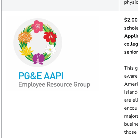
physic
$2,00
schol
Appli
colle
senior
This 
aware
Americ
Island
are el
encou
majors
busine
those