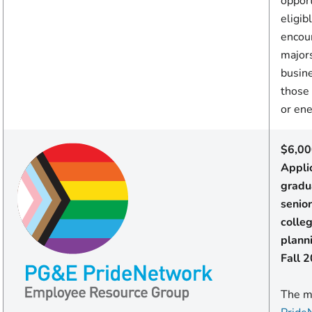
opport
eligi
encou
majors
busine
those
or en
$6,00
Appli
gradu
senio
colle
plann
Fall 
The mi