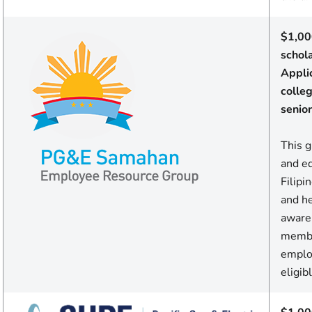
$1,00
schol
Appli
colle
senior
This 
and ed
Filipi
and he
aware
membe
emplo
eligib