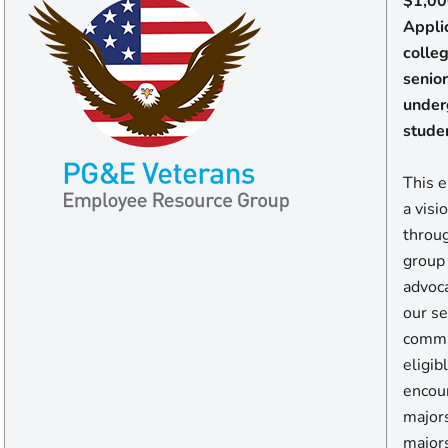
$1,00
Appli
colle
senior
under
stude
This 
a visi
throu
group
advoc
our se
commu
eligi
encou
majors
major