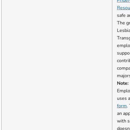
Pride
Resou
safe 
The g
Lesbia
Trans
emplo
suppo
contri
compan
majors
Note:
Emplo
uses 
form
.
an app
with s
doesn'