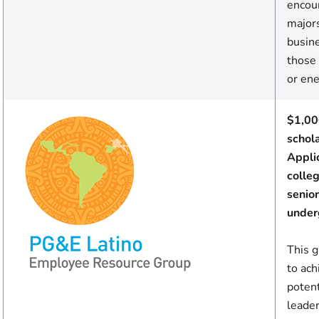
encou
major
busine
those
or en
$1,00
schol
Appli
colle
senior
under
This g
to ach
potent
leade