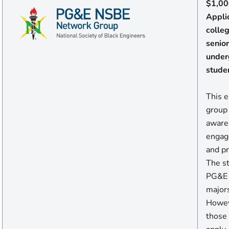
$1,00
Appli
colle
senior
under
stude
This 
group
aware
engage
and pr
The st
PG&E s
majors
Howev
those