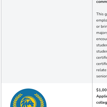
commu
This 
emplo
or bri
majors
encou
studen
studen
certif
certif
relate
senio
$1,00
Appli
colle