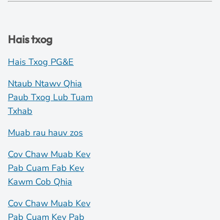
Hais txog
Hais Txog PG&E
Ntaub Ntawv Qhia
Paub Txog Lub Tuam
Txhab
Muab rau hauv zos
Cov Chaw Muab Kev
Pab Cuam Fab Kev
Kawm Cob Qhia
Cov Chaw Muab Kev
Pab Cuam Kev Pab