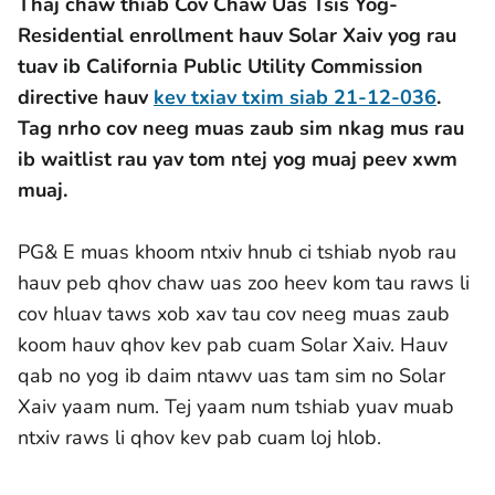
Thaj chaw thiab Cov Chaw Uas Tsis Yog-
Residential enrollment hauv Solar Xaiv yog rau
tuav ib California Public Utility Commission
directive hauv
kev txiav txim siab 21-12-036
.
Tag nrho cov neeg muas zaub sim nkag mus rau
ib waitlist rau yav tom ntej yog muaj peev xwm
muaj.
PG& E muas khoom ntxiv hnub ci tshiab nyob rau
hauv peb qhov chaw uas zoo heev kom tau raws li
cov hluav taws xob xav tau cov neeg muas zaub
koom hauv qhov kev pab cuam Solar Xaiv. Hauv
qab no yog ib daim ntawv uas tam sim no Solar
Xaiv yaam num. Tej yaam num tshiab yuav muab
ntxiv raws li qhov kev pab cuam loj hlob.