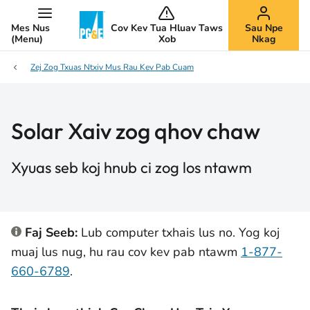
Mes Nus
Cov Kev Tua Hluav Taws
Sau Npe
(Menu)
Xob
Nkag
Zej Zog Txuas Ntxiv Mus Rau Kev Pab Cuam
Solar Xaiv zog qhov chaw
Xyuas seb koj hnub ci zog los ntawm
Faj Seeb:
Lub computer txhais lus no. Yog koj
muaj lus nug, hu rau cov kev pab ntawm
1-877-
660-6789
.