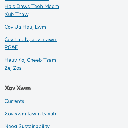
Hais Daws Teeb Meem
Xub Thawj
Cov Ua Hauj Lwm
Cov Lab Npauv ntawm
PG&E
Hauv Koj Cheeb Tsam
Zej Zos
Xov Xwm
Currents
Xov xwm tawm tshiab
Neeg Sustainability