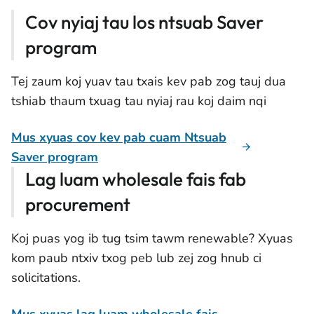
Cov nyiaj tau los ntsuab Saver
program
Tej zaum koj yuav tau txais kev pab zog tauj dua
tshiab thaum txuag tau nyiaj rau koj daim nqi
Mus xyuas cov kev pab cuam Ntsuab
Saver program
Lag luam wholesale fais fab
procurement
Koj puas yog ib tug tsim tawm renewable? Xyuas
kom paub ntxiv txog peb lub zej zog hnub ci
solicitations.