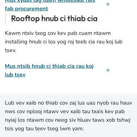
Mus xyuas lag luam wholesale fais
fab procurement
Rooftop hnub ci thiab cia
Kawm ntxiv txog cov kev pab cuam ntawm
installing hnub ci los yog roj teeb cia rau koj lub
tsev.
Mus ntsib hnub ci thiab cia rau koj
lub tsev
Lub vev xaib no thiab cov zaj lus uas nyob rau hauv
nws cov nplooj ntawv vev xaib tau txais kev pab
nyiaj los ntawm cov neeg siv hluav taws xob tshwj
tsis yog tau teev tseg lwm yam.