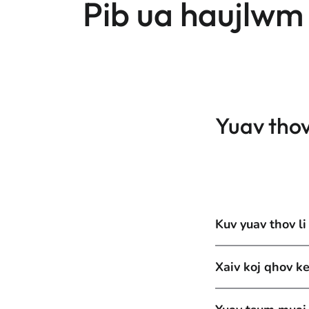
Pib ua haujlwm
Yuav thov 
Kuv yuav thov li
Xaiv koj qhov k