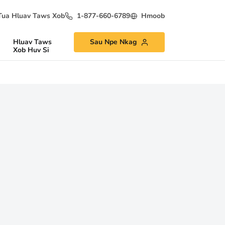
Tua Hluav Taws Xob
1-877-660-6789
Hmoob
Hluav Taws
Sau Npe Nkag
Xob Huv Si