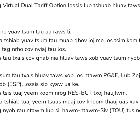
 Virtual Dual Tariff Option lossis lub tshuab hluav taws
no yuav tsum tau ua raws li:
 tshiab yuav tsum tau muab qhov loj me los tsim kom ts
ag nrho cov nyiaj tau los.
uas tau txais cov qhab nia hluav taws xob yuav tsum nyo
av tsum tau txais hluav taws xob los ntawm PG&E, Lub Z
(ESP), lossis sib xyaw ua ke.
suas tsis tuaj yeem koom nrog RES-BCT txoj haujlwm.
a tshiab tuaj yeem tsuas muaj cov khoom thauj uas xav 
g nyob rau ntawm lub sij hawm-ntawm-Siv (TOU) tus nq