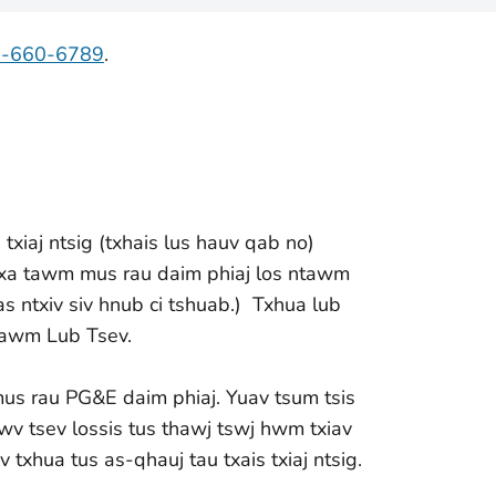
7-660-6789
.
s txiaj ntsig (txhais lus hauv qab no)
ab xa tawm mus rau daim phiaj los ntawm
as ntxiv siv hnub ci tshuab.) Txhua lub
ntawm Lub Tsev.
mus rau PG&E daim phiaj. Yuav tsum tsis
v tsev lossis tus thawj tswj hwm txiav
xhua tus as-qhauj tau txais txiaj ntsig.