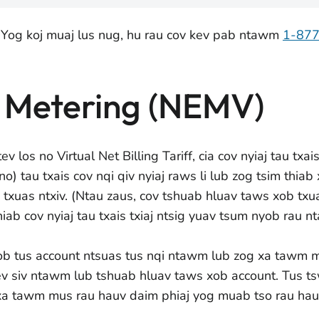
 Yog koj muaj lus nug, hu rau cov kev pab ntawm
1-87
g Metering (NEMV)
v los no Virtual Net Billing Tariff, cia cov nyiaj tau txai
) tau txais cov nqi qiv nyiaj raws li lub zog tsim thi
 txuas ntxiv. (Ntau zaus, cov tshuab hluav taws xob txu
iab cov nyiaj tau txais txiaj ntsig yuav tsum nyob rau 
xob tus account ntsuas tus nqi ntawm lub zog xa tawm 
v siv ntawm lub tshuab hluav taws xob account. Tus tsw
 tawm mus rau hauv daim phiaj yog muab tso rau hauv t