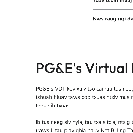
Yuav tsum muaj 
Nws raug nqi da
PG&E's Virtual 
PG&E's VDT kev xaiv tso cai rau tus neeg
tshuab hluav taws xob txuas ntxiv mus ra
teeb sib txuas.
Ib tus neeg siv nyiaj tau txais txiaj nts
(raws li tau piav qhia hauv Net Billing T