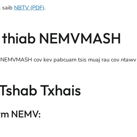
s saib
NBTV (PDF)
.
 thiab NEMVMASH
 NEMVMASH cov kev pabcuam tsis muaj rau cov ntawv 
 Tshab Txhais
awm NEMV: