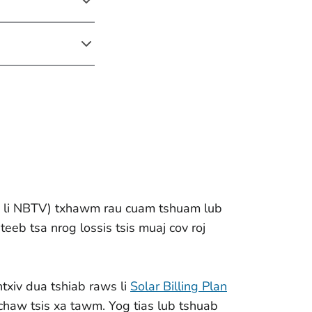
(xws li NBTV) txhawm rau cuam tshuam lub
eeb tsa nrog lossis tsis muaj cov roj
ntxiv dua tshiab raws li
Solar Billing Plan
v chaw tsis xa tawm. Yog tias lub tshuab