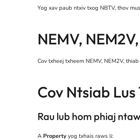
Yog xav paub ntxiv txog NBTV, thov mu
NEMV, NEM2V,
Cov txheej txheem NEMV, NEM2V, thiab
Cov Ntsiab Lus
Rau lub hom phiaj nt
A
Property
yog txhais raws li: