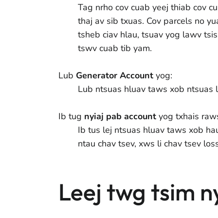
Tag nrho cov cuab yeej thiab cov c
thaj av sib txuas. Cov parcels no yu
tsheb ciav hlau, tsuav yog lawv tsis
tswv cuab tib yam.
Lub
Generator Account
yog:
Lub ntsuas hluav taws xob ntsuas l
Ib tug
nyiaj pab account
yog txhais raws
Ib tus lej ntsuas hluav taws xob ha
ntau chav tsev, xws li chav tsev loss
Leej twg tsim 