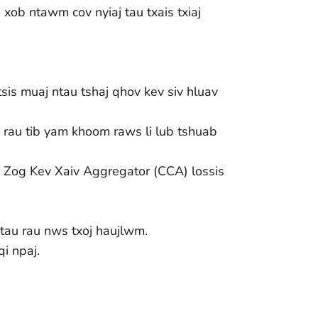
 xob ntawm cov nyiaj tau txais txiaj
is muaj ntau tshaj qhov kev siv hluav
b rau tib yam khoom raws li lub tshuab
ej Zog Kev Xaiv Aggregator (CCA) lossis
tau rau nws txoj haujlwm.
i npaj.