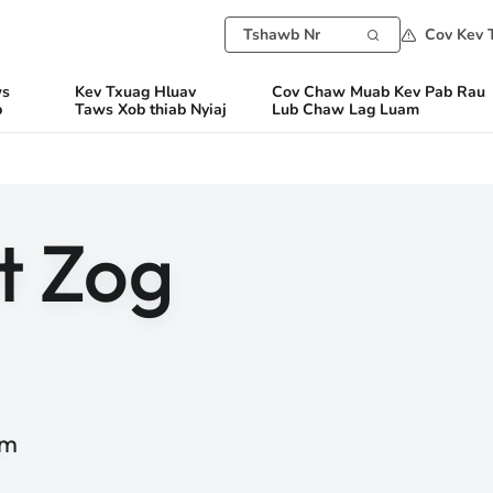
Cov Kev 
ws
Kev Txuag Hluav
Cov Chaw Muab Kev Pab Rau
b
Taws Xob thiab Nyiaj
Lub Chaw Lag Luam
t Zog
am