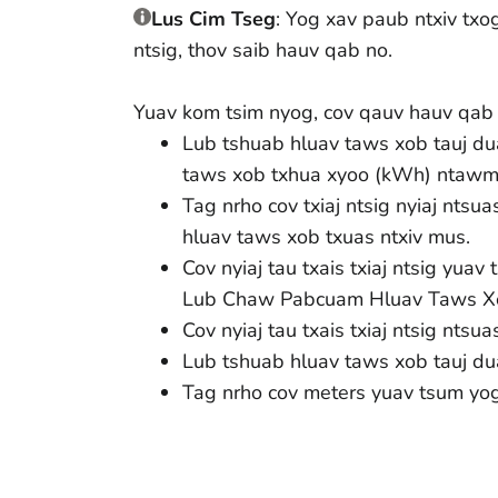
Lus Cim Tseg
: Yog xav paub ntxiv txog
ntsig, thov saib hauv qab no.
Yuav kom tsim nyog, cov qauv hauv qab 
Lub tshuab hluav taws xob tauj dua
taws xob txhua xyoo (kWh) ntawm t
Tag nrho cov txiaj ntsig nyiaj nts
hluav taws xob txuas ntxiv mus.
Cov nyiaj tau txais txiaj ntsig yu
Lub Chaw Pabcuam Hluav Taws Xob 
Cov nyiaj tau txais txiaj ntsig nt
Lub tshuab hluav taws xob tauj du
Tag nrho cov meters yuav tsum yo