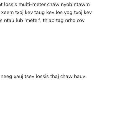
ant lossis multi-meter chaw nyob ntawm
j xeem txoj kev taug kev los yog txoj kev
s ntau lub 'meter', thiab tag nrho cov
 neeg xauj tsev lossis thaj chaw hauv