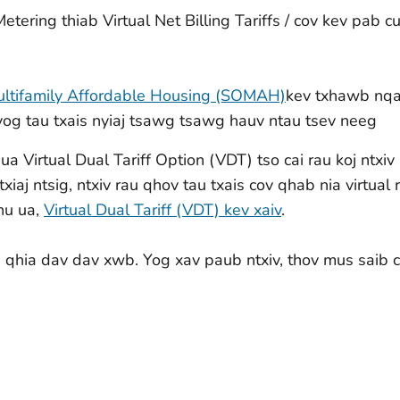
tering thiab Virtual Net Billing Tariffs / cov kev pab c
ltifamily Affordable Housing (SOMAH)
kev txhawb nq
 tau txais nyiaj tsawg tsawg hauv ntau tsev neeg
a Virtual Dual Tariff Option (VDT) tso cai rau koj ntxiv
xiaj ntsig, ntxiv rau qhov tau txais cov qhab nia virtual
hu ua,
Virtual Dual Tariff (VDT) kev xaiv
.
qhia dav dav xwb. Yog xav paub ntxiv, thov mus saib cov