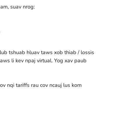
uam, suav nrog:
a
 lub tshuab hluav taws xob thiab / lossis
 raws li kev npaj virtual. Yog xav paub
 nqi tariffs rau cov ncauj lus kom