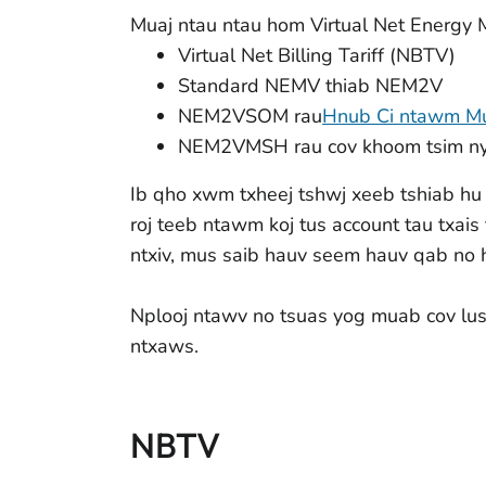
Muaj ntau ntau hom Virtual Net Energy Me
Virtual Net Billing Tariff (NBTV)
Standard NEMV thiab NEM2V
NEM2VSOM rau
Hnub Ci ntawm Mu
NEM2VMSH rau cov khoom tsim nyog
Ib qho xwm txheej tshwj xeeb tshiab hu u
roj teeb ntawm koj tus account tau txais t
ntxiv, mus saib hauv seem hauv qab no 
Nplooj ntawv no tsuas yog muab cov lus 
ntxaws.
NBTV