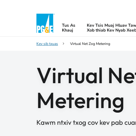
Tus As
Kev Tsis Muaj Hluav Ta
Khauj
Xob thiab Kev Nyab Xee
Kev sib txuas
Virtual Net Zog Metering
Virtual Ne
Metering
Kawm ntxiv txog cov kev pab cu