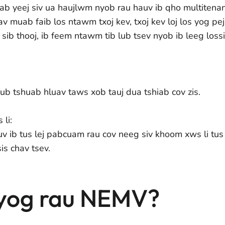
uab yeej siv ua haujlwm nyob rau hauv ib qho multiten
av muab faib los ntawm txoj kev, txoj kev loj los yog pe
 sib thooj, ib feem ntawm tib lub tsev nyob ib leeg lossi
ub tshuab hluav taws xob tauj dua tshiab cov zis.
 li:
uv ib tus lej pabcuam rau cov neeg siv khoom xws li tus
is chav tsev.
nyog rau NEMV?