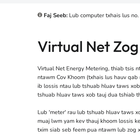
Faj Seeb:
Lub computer txhais lus no.
Virtual Net Zo
Virtual Net Energy Metering, thiab tsis nte
ntawm Cov Khoom (txhais lus hauv qab no
ib lossis ntau lub tshuab hluav taws xob
tshuab hluav taws xob tauj dua tshiab th
Lub 'meter' rau lub tshuab hluav taws 
muaj lwm yam kev thauj khoom lossis ke
txim siab seb feem pua ntawm lub zog xa