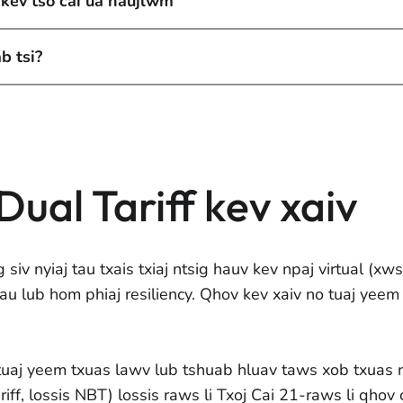
kev tso cai ua haujlwm
b tsi?
Dual Tariff kev xaiv
 siv nyiaj tau txais txiaj ntsig hauv kev npaj virtual 
u lub hom phiaj resiliency. Qhov kev xaiv no tuaj yeem t
ig tuaj yeem txuas lawv lub tshuab hluav taws xob txuas 
ariff, lossis NBT) lossis raws li Txoj Cai 21-raws li qho