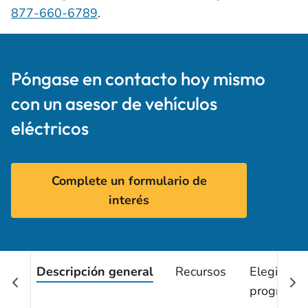
877-660-6789
.
Póngase en contacto hoy mismo
con un asesor de vehículos
eléctricos
Complete un formulario de
interés
Descripción general
Recursos
Elegibilid
programa