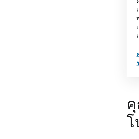
เ
ค
โ