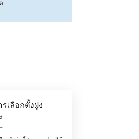
ต
ารเลือกตั้งฝูง
ะ