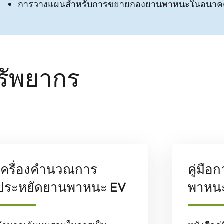
การวางแผนสําหรับการขยายกองยานพาหนะในอนาค
รัพยากร
เครื่องคํานวณการ
คู่มือก
ประหยัดยานพาหนะ EV
พาหน