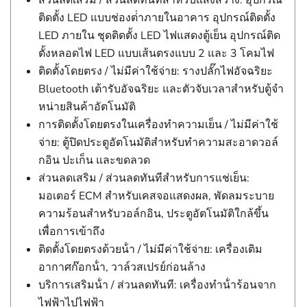
ส่วนลดเสริม / ส่วนลดทันทีสําหรับแสงสว่าง: อุปกรณ์
ติดตั้ง LED แบบช่องต่ําภายในอาคาร อุปกรณ์ติดตั้ง
LED ภายใน ชุดติดตั้ง LED ไฟแสดงตู้เย็น อุปกรณ์ติด
ตั้งหลอดไฟ LED แบบเส้นตรงแบบ 2 และ 3 โคมไฟ
ติดตั้งโดยตรง / ไม่มีค่าใช้จ่าย: รางปลั๊กไฟอัจฉริยะ
Bluetooth เต้ารับอัจฉริยะ และตัวจับเวลาสําหรับตู้จํา
หน่ายสินค้าอัตโนมัติ
การติดตั้งโดยตรงในเครื่องทําความเย็น / ไม่มีค่าใช้
จ่าย: ตู้ปิดประตูอัตโนมัติสําหรับทําความสะอาดวอล์
กอิน ปะเก็น และขดลวด
ส่วนลดเสริม / ส่วนลดทันทีสําหรับการแช่เย็น:
มอเตอร์ ECM สําหรับเคสจอแสดงผล, พัดลมระบาย
ความร้อนสําหรับวอล์กอิน, ประตูอัตโนมัติใกล้ขึ้น
เพื่อการเข้าถึง
ติดตั้งโดยตรงด้วยน้ํา / ไม่มีค่าใช้จ่าย: เครื่องเติม
อากาศก๊อกน้ํา, วาล์วสเปรย์ก่อนล้าง
บริการเสริมน้ํา / ส่วนลดทันที: เครื่องทําน้ําร้อนจาก
ไฟฟ้าไปไฟฟ้า