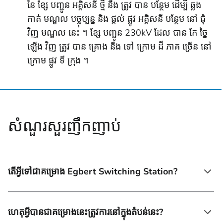
នៃ ខ្សែ បញ្ជូន អគ្គិសនី ថ្មី នឹង ត្រូវ បាន បន្ថែម ដើម្បី ឆ្លង
កាត់ មណ្ឌល បច្ចុប្បន្ន និង ផ្តល់ ផ្លូវ អគ្គិសនី បន្ថែម នៅ ជុំ
វិញ មណ្ឌល នេះ ។ ខ្សែ បញ្ជូន 230kV ដែល បាន កែ ច្នៃ
ឡើង វិញ ត្រូវ បាន គ្រោង នឹង ទៅ ក្រោម ដី ភាគ ច្រើន នៅ
ក្រោម ផ្លូវ ទី ក្រុង ។
សំណួរ​សួរញឹកញាប់
តើអ្វីទៅជាគម្រោង Egbert Switching Station?
ហេតុអ្វីបានជាគម្រោងនេះត្រូវការនៅក្នុងតំបន់នេះ?