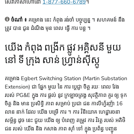
សេវាភាសាហៅនៅ
1-877-660-6789
។
ចំណាំ ៖
គម្រោង នេះ កំពុង រង់ចាំ បច្ចុប្បន្ន ។ សហគមន៍ នឹង
ត្រូវ បាន ជូន ដំណឹង មុន ពេល ធ្វើ ការ បន្ត ។
យើង កំពុង ពង្រីក ផ្លូវ អគ្គិសនី មួយ
នៅ ទី ក្រុង សាន់ ហ្វ្រាន់ស៊ីស្កូ
គម្រោង Egbert Switching Station (Martin Substation
Extension) ជា ផ្នែក មួយ នៃ ការ ប្តេជ្ញា ចិត្ត រយៈ ពេល វែង
របស់ PG&E ក្នុង ការ ផ្តល់ នូវ ក្រឡាចត្រង្គ សុវត្ថិភាព គួរ ឲ្យ ទុក
ចិត្ត និង មាន ប្រសិទ្ធិ ភាព សម្រាប់ ប្រជា ជន កាលីហ្វ័រញ៉ា 16
លាន នាក់ ដែល យើង បម្រើ ការ ។ ការ វិនិយោគ ហេដ្ឋារចនា
សម្ព័ន្ធ ដូច នេះ ជួយ យើង ឲ្យ បំពេញ តម្រូវ ការ វិវត្ត របស់ អតិថិ
ជន របស់ យើង និង កសាង ភាព ស៊ាំ ទៅ ក្នុង ប្រព័ន្ធ បញ្ជូន