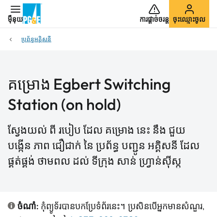
ម៉ឺនុយ
ការផ្ដាច់ចរន្ត
ចុះឈ្មោះចូល
ប្រព័ន្ធអគ្គិសនី
គម្រោង Egbert Switching
Station (on hold)
ស្វែងយល់ ពី របៀប ដែល គម្រោង នេះ នឹង ជួយ
បង្កើន ភាព ជឿជាក់ នៃ ប្រព័ន្ធ បញ្ជូន អគ្គិសនី ដែល
ផ្គត់ផ្គង់ ថាមពល ដល់ ទីក្រុង សាន់ ហ្វ្រាន់ស៊ីស្កូ
ចំណាំ:
កុំព្យូទ័របានបកប្រែទំព័រនេះ។ ប្រសិនបើអ្នកមានសំណួរ,