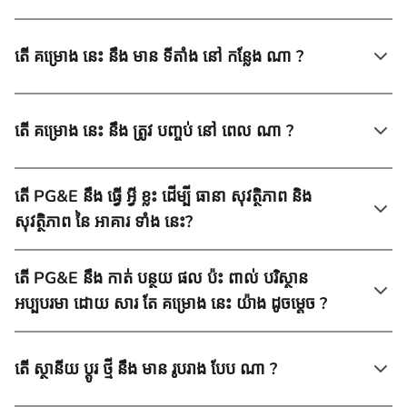
តើ គម្រោង នេះ នឹង មាន ទីតាំង នៅ កន្លែង ណា ?
តើ គម្រោង នេះ នឹង ត្រូវ បញ្ចប់ នៅ ពេល ណា ?
តើ PG&E នឹង ធ្វើ អ្វី ខ្លះ ដើម្បី ធានា សុវត្ថិភាព និង
សុវត្ថិភាព នៃ អាគារ ទាំង នេះ?
តើ PG&E នឹង កាត់ បន្ថយ ផល ប៉ះ ពាល់ បរិស្ថាន
អប្បបរមា ដោយ សារ តែ គម្រោង នេះ យ៉ាង ដូចម្ដេច ?
តើ ស្ថានីយ ប្ដូរ ថ្មី នឹង មាន រូបរាង បែប ណា ?