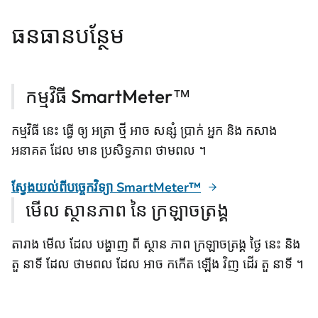
ធនធានបន្ថែម
កម្មវិធី SmartMeter™
កម្មវិធី នេះ ធ្វើ ឲ្យ អត្រា ថ្មី អាច សន្សំ ប្រាក់ អ្នក និង កសាង
អនាគត ដែល មាន ប្រសិទ្ធភាព ថាមពល ។
ស្វែងយល់ពីបច្ចេកវិទ្យា SmartMeter™
មើល ស្ថានភាព នៃ ក្រឡាចត្រង្គ
តារាង មើល ដែល បង្ហាញ ពី ស្ថាន ភាព ក្រឡាចត្រង្គ ថ្ងៃ នេះ និង
តួ នាទី ដែល ថាមពល ដែល អាច កកើត ឡើង វិញ ដើរ តួ នាទី ។