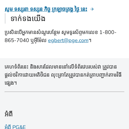
សូម ទស្សនា ទស្សន កិច្ច ក្រឡាចត្រង្គ ថ្ងៃ នេះ
ទាក់ទងយើង
ប្រសិនបើអ្នកមានសំណួរបន្ថែម សូមទូរស័ព្ទមកលេខ 1-800-
865-7040 ឬអ៊ីម៉ែល
egbert@pge.com
។
គេហទំព័រនេះ និងសារដែលមាននៅលើទំព័រវេបរបស់វា ត្រូវបាន
ផ្តល់ថវិកាដោយអតិថិជន លុះត្រាតែត្រូវបានកត់ត្រាបញ្ជាក់តាមវិធី
ផ្សេង។
អំពី
អំពី PG&E