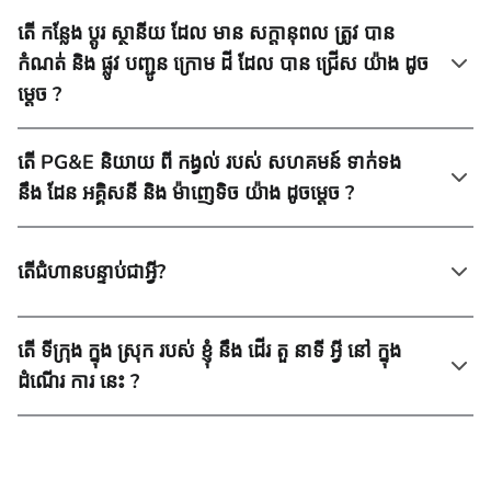
តើ កន្លែង ប្ដូរ ស្ថានីយ ដែល មាន សក្តានុពល ត្រូវ បាន
កំណត់ និង ផ្លូវ បញ្ជូន ក្រោម ដី ដែល បាន ជ្រើស យ៉ាង ដូច
ម្ដេច ?
តើ PG&E និយាយ ពី កង្វល់ របស់ សហគមន៍ ទាក់ទង
នឹង ដែន អគ្គិសនី និង ម៉ាញេទិច យ៉ាង ដូចម្ដេច ?
តើជំហានបន្ទាប់ជាអ្វី?
តើ ទីក្រុង ក្នុង ស្រុក របស់ ខ្ញុំ នឹង ដើរ តួ នាទី អ្វី នៅ ក្នុង
ដំណើរ ការ នេះ ?