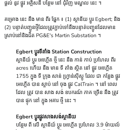
ផ្តល់ នូវ ផ្លូវ អគ្គិសនី បន្ថែម នៅ ជុំវិញ មណ្ឌល នេះ ។
គម្រោង នេះ នឹង មាន ពីរ ផ្នែក ៖ (1) ស្ថានីយ ប្តូរ Egbert; និង
(2) បន្ទាត់បញ្ជូនថ្មីដែលត្រូវភ្ជាប់ទៅនឹងបន្ទាត់បញ្ជូនដែលមាន
ស្រាប់នៅនិងជិត PG&E's Martin Substation ។
Egbert ប្តូរទីតាំង Station Construction
ស្ថានីយ៍ ប្តូរ អេហ្គើត ថ្មី នេះ នឹង កាន់ កាប់ ប្រហែល ពីរ
acres ហើយ នឹង មាន ទី តាំង ស្ថិត នៅ ផ្លូវ អេហ្គើត
1755 ក្នុង ទី ក្រុង សាន់ ហ្វ្រាន់ស៊ីស្កូ ដែល ជា កន្លែង ផ្លូវ
អេហ្គើត បាន ស្លាប់ នៅ ចុង ផ្លូវ CalTrain ។ នៅ ពេល
ដែល ត្រូវ បាន សាង សង់ ឧបករណ៍ ភាគ ច្រើន នឹង ត្រូវ
បាន ផ្ទុក នៅ ក្នុង អគារ ថ្មី នេះ ។
Egbert ប្តូរផ្លូវសាងសង់ស្ថានីយ
បន្ថែម ពី លើ ស្ថានីយ៍ ប្តូរ អេហ្គើត ប្រហែល 3.9 ម៉ាយល៍