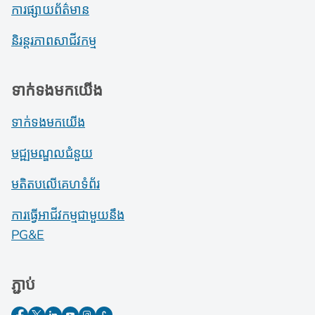
ការផ្សាយព័ត៌មាន
និរន្តរភាពសាជីវកម្ម
ទាក់ទងមកយើង
ទាក់ទងមកយើង
មជ្ឍមណ្ឌលជំនួយ
មតិតបលើគេហទំព័រ
ការធ្វើអាជីវកម្មជាមួយនឹង
PG&E
ភ្ជាប់