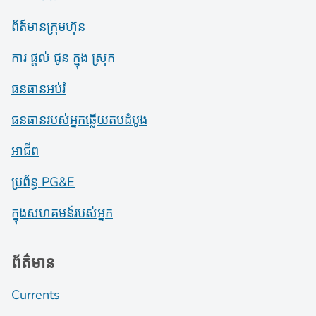
ព័ត៍​មាន​ក្រុមហ៊ុន
ការ ផ្តល់ ជូន ក្នុង ស្រុក
ធនធានអប់រំ
ធនធានរបស់អ្នកឆ្លើយតបដំបូង
អាជីព
ប្រព័ន្ធ PG&E
ក្នុងសហគមន៍របស់អ្នក
ព័ត៌មាន
Currents