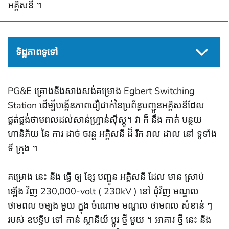
អគ្គិសនី ។
ទិដ្ឋភាពទូទៅ
PG&E គ្រោងនឹងសាងសង់គម្រោង Egbert Switching
Station ដើម្បីបង្កើនភាពជឿជាក់នៃប្រព័ន្ធបញ្ជូនអគ្គិសនីដែល
ផ្គត់ផ្គង់ថាមពលដល់សាន់ហ្វ្រាន់ស៊ីស្កូ។ វា ក៏ នឹង កាត់ បន្ថយ
ហានិភ័យ នៃ ការ ដាច់ ចរន្ត អគ្គិសនី ដ៏ រីក រាល ដាល នៅ ទូទាំង
ទី ក្រុង ។
គម្រោង នេះ នឹង ធ្វើ ឲ្យ ខ្សែ បញ្ជូន អគ្គិសនី ដែល មាន ស្រាប់
ឡើង វិញ 230,000-volt ( 230kV ) នៅ ជុំវិញ មណ្ឌល
ថាមពល ចម្បង មួយ ក្នុង ចំណោម មណ្ឌល ថាមពល សំខាន់ ៗ
របស់ ឧបទ្វីប ទៅ កាន់ ស្ថានីយ៍ ប្តូរ ថ្មី មួយ ។ អាគារ ថ្មី នេះ នឹង