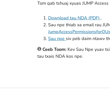
Tom qab tshuaj xyuas JUMP Access c
Download tau NDA (PDF)
.
Sau npe thiab xa email rau J
JumpAccessPermissionsforO
Sau npe
siv peb daim ntawv th
Ceeb Toom:
Kev Sau Npe yuav ts
tau txais NDA kos npe.