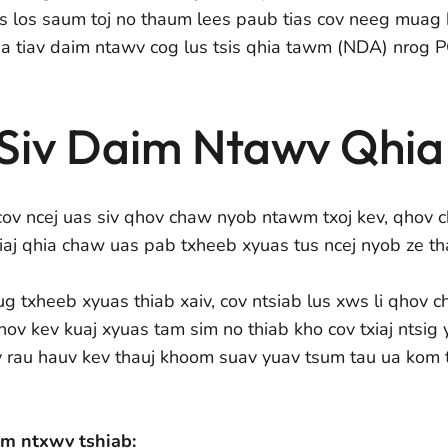
 los saum toj no thaum lees paub tias cov neeg muag 
a tiav daim ntawv cog lus tsis qhia tawm (NDA) nrog 
Siv Daim Ntawv Qhia
cov ncej uas siv qhov chaw nyob ntawm txoj kev, qhov c
iaj qhia chaw uas pab txheeb xyuas tus ncej nyob ze th
aug txheeb xyuas thiab xaiv, cov ntsiab lus xws li qhov
hov kev kuaj xyuas tam sim no thiab kho cov txiaj ntsi
 rau hauv kev thauj khoom suav yuav tsum tau ua kom 
am ntxwv tshiab: