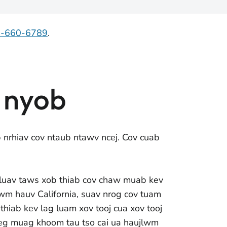
7-660-6789
.
 nyob
nrhiav cov ntaub ntawv ncej. Cov cuab
hluav taws xob thiab cov chaw muab kev
wm hauv California, suav nrog cov tuam
thiab kev lag luam xov tooj cua xov tooj
eg muag khoom tau tso cai ua haujlwm