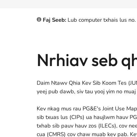
Faj Seeb:
Lub computer txhais lus no.
Nrhiav seb q
Daim Ntawv Qhia Kev Sib Koom Tes (JUM
yeej pub dawb, siv tau yooj yim no muaj 
Kev nkag mus rau PG&E's Joint Use Map 
sib txuas lus (CIPs) ua haujlwm hauv P
txhab sib pauv hauv zos (ILECs), cov nee
cua (CMRS) cov chaw muab kev pab. Kev