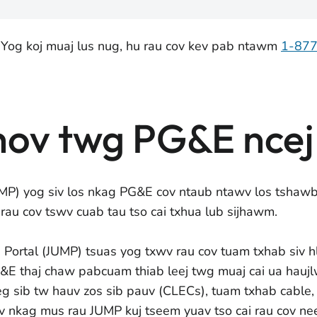
 Yog koj muaj lus nug, hu rau cov kev pab ntawm
1-87
hov twg PG&E ncej
P) yog siv los nkag PG&E cov ntaub ntawv los tshawb 
rau cov tswv cuab tau tso cai txhua lub sijhawm.
Portal (JUMP) tsuas yog txwv rau cov tuam txhab siv 
G&E thaj chaw pabcuam thiab leej twg muaj cai ua haujl
g sib tw hauv zos sib pauv (CLECs), tuam txhab cable, 
 nkag mus rau JUMP kuj tseem yuav tso cai rau cov ne