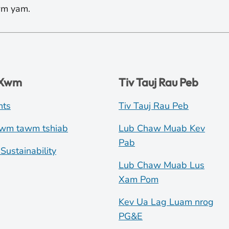
lwm yam.
 Xwm
Tiv Tauj Rau Peb
nts
Tiv Tauj Rau Peb
wm tawm tshiab
Lub Chaw Muab Kev
Pab
Sustainability
Lub Chaw Muab Lus
Xam Pom
Kev Ua Lag Luam nrog
PG&E