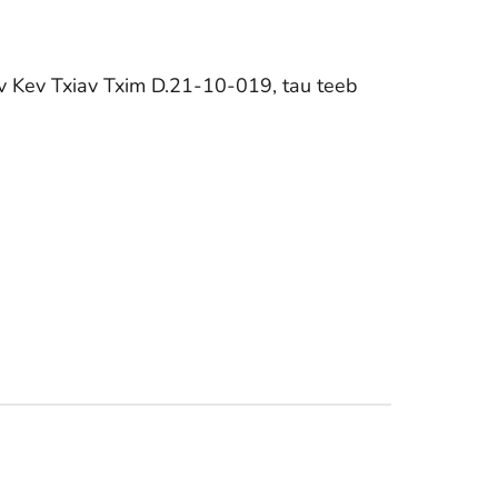
v Kev Txiav Txim D.21-10-019, tau teeb