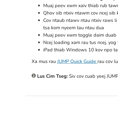
Muaj peev xwm xaiv thiab rub tawm
Qhov sib ntxiv ntawm cov ncej sib 
Cov ntaub ntawv ntau ntxiv raws 
tsa kom nyeem tau ntau dua
Muaj peev xwm toggle daim duab q
Ncej loading xam rau tus ncej, yog 
iPad thiab Windows 10 kov npo tau
Xa mus rau
JUMP Quick Guide
rau cov l
Lus Cim Tseg:
Siv cov cuab yeej JUM