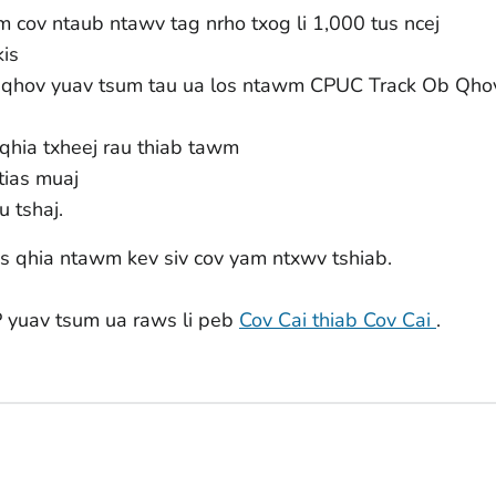
 cov ntaub ntawv tag nrho txog li 1,000 tus ncej
kis
li qhov yuav tsum tau ua los ntawm CPUC Track Ob Qho
hia txheej rau thiab tawm
tias muaj
 tshaj.
us qhia ntawm kev siv cov yam ntxwv tshiab.
P yuav tsum ua raws li peb
Cov Cai thiab Cov Cai
.