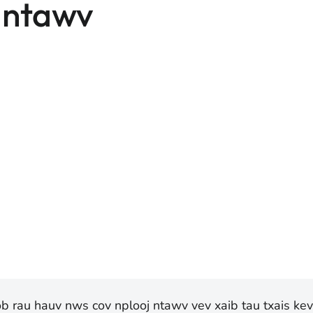
 ntawv
yob rau hauv nws cov nplooj ntawv vev xaib tau txais ke