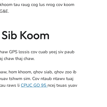
khoom tau raug cog lus nrog cov koom
PG&E.
 Sib Koom
haw GPS lossis cov cuab yeej siv paub
aj chaw thaj chaw.
 chaw, hom khoom, qhov siab, qhov zoo ib
g yuav tshwm sim. Cov ntaub ntawv tuaj
tau raws li
CPUC GO 95
ncej txuas yuav