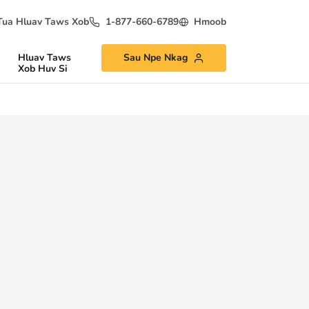
Tua Hluav Taws Xob
1-877-660-6789
Hmoob
Hluav Taws
Sau Npe Nkag
Xob Huv Si