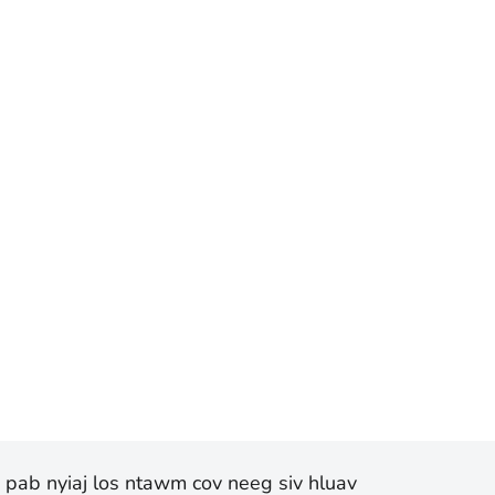
v pab nyiaj los ntawm cov neeg siv hluav