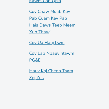
Kawm Cob Qhia
Cov Chaw Muab Kev
Pab Cuam Kev Pab
Hais Daws Teeb Meem
Xub Thawj
Cov Ua Hauj Lwm
Cov Lab Npauv ntawm
PG&E
Hauv Koj Cheeb Tsam
Zej Zos