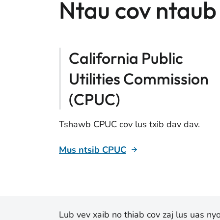
Ntau cov ntaub
California Public
Utilities Commission
(CPUC)
Tshawb CPUC cov lus txib dav dav.
Mus ntsib CPUC
Lub vev xaib no thiab cov zaj lus uas n