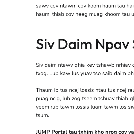
sawv cev ntawm cov koom haum tau hais
haum, thiab cov neeg muag khoom tau u
Siv Daim Npav 
Siv daim ntawv qhia kev tshawb nrhiav 
txog. Lub kaw lus yuav tso saib daim ph
Thaum ib tus ncej lossis ntau tus ncej r
puag ncig, lub zog tseem tshuav thiab q
yeem rub tawm lossis luam tawm los siv
tsum.
JUMP Portal tau txhim kho nrog cov y