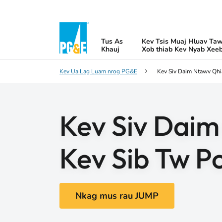
Tus As
Kev Tsis Muaj Hluav Ta
Khauj
Xob thiab Kev Nyab Xee
Kev Ua Lag Luam nrog PG&E
Kev Siv Daim Ntawv Qh
Kev Siv Dai
Kev Sib Tw P
Nkag mus rau JUMP