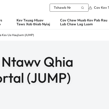
Cov Kev 
ws
Kev Txuag Hluav
Cov Chaw Muab Kev Pab Rau
b
Taws Xob thiab Nyiaj
Lub Chaw Lag Luam
ia Kev Ua Haujlwm (JUMP)
m Ntawv Qhia
ortal (JUMP)