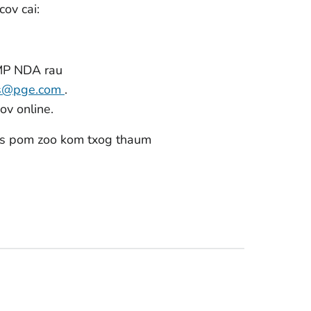
ov cai:
UMP NDA rau
Us@pge.com
.
ov online.
is pom zoo kom txog thaum