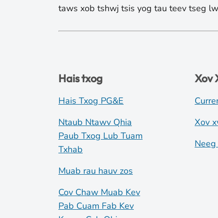
taws xob tshwj tsis yog tau teev tseg 
Hais txog
Xov
Hais Txog PG&E
Curre
Ntaub Ntawv Qhia
Xov x
Paub Txog Lub Tuam
Neeg 
Txhab
Muab rau hauv zos
Cov Chaw Muab Kev
Pab Cuam Fab Kev