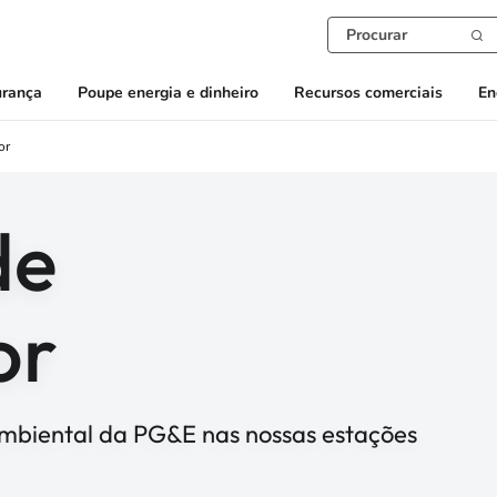
urança
Poupe energia e dinheiro
Recursos comerciais
En
or
de
or
mbiental da PG&E nas nossas estações