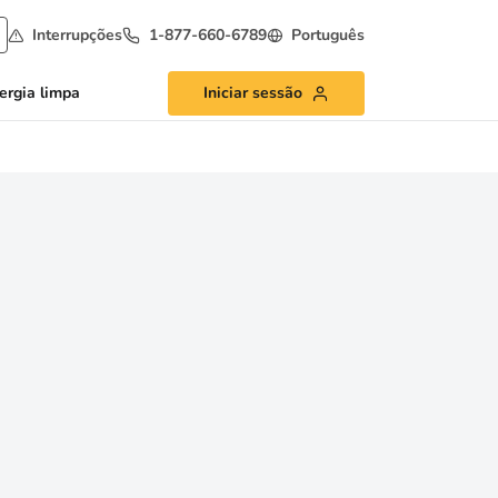
Interrupções
1-877-660-6789
Português
ergia limpa
Iniciar sessão