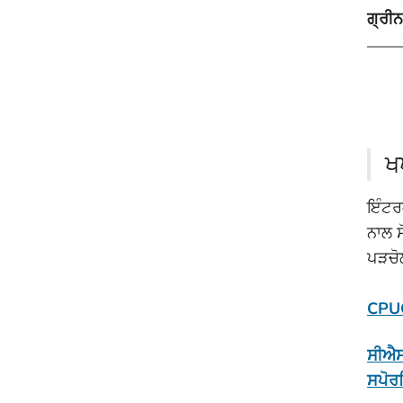
ਗ੍ਰੀ
ਖ
ਇੰਟਰ
ਨਾਲ ਸ
ਪੜਚੋ
CPUC
ਸੀਐਸ
ਸਪੋਰ