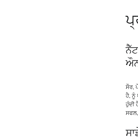
ਪ
ਨੈੱ
ਔਨ
ਸੌਰ, 
ਹੈ, ਨ
ਹੁੰਦੀ
ਸਫਲ, 
ਸਾ