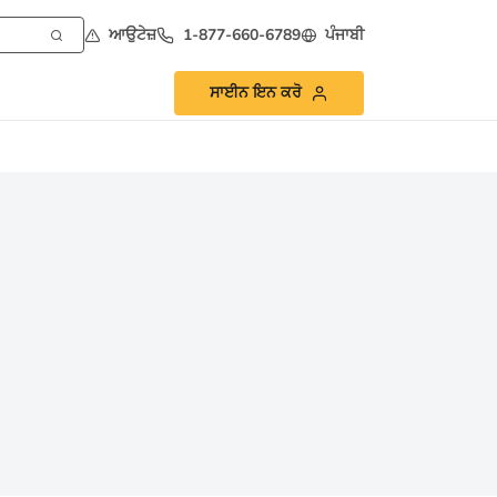
ਆਉਟੇਜ਼
1-877-660-6789
ਪੰਜਾਬੀ
ਸਾਈਨ ਇਨ ਕਰੋ