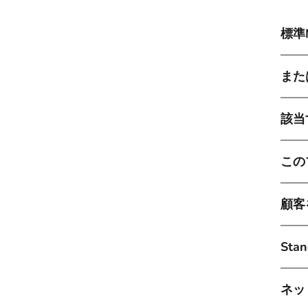
標準
また
該当
この
顧客
St
ネッ