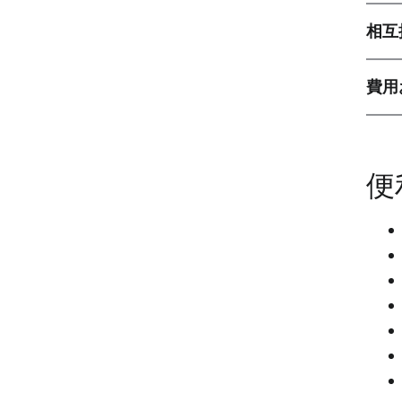
相互
費用
便