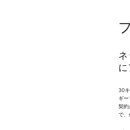
ネ
に
30
ギー
契約
で、