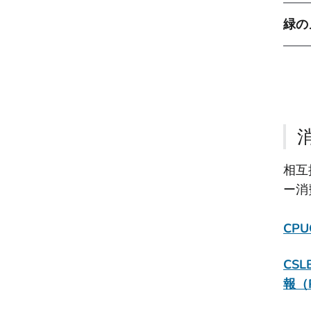
緑の
相互
ー消
CP
CS
報（