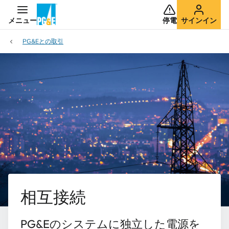
メニュー
停電
サインイン
PG&Eとの取引
相互接続
PG&Eのシステムに独立した電源を