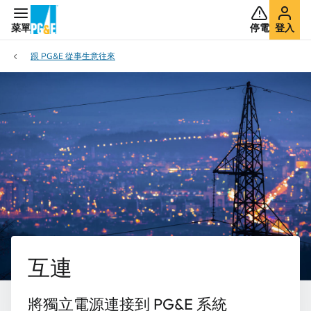
菜單
停電
登入
跟 PG&E 從事生意往來
互連
將獨立電源連接到 PG&E 系統