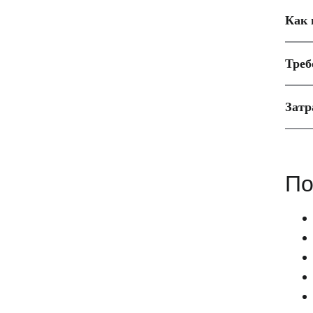
Как 
Треб
Затр
По