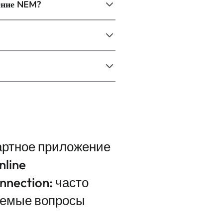
ение NEM?
ртное приложение
line
nnection: часто
аемые вопросы