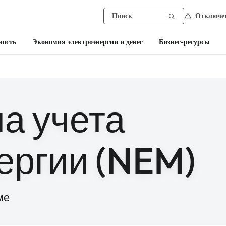
Отключен
ность
Экономия электроэнергии и денег
Бизнес-ресурсы
а учета
ергии (NEM)
ме