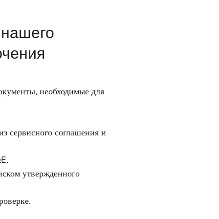
 нашего
ючения
окументы, необходимые для
из сервисного соглашения и
E.
иском утвержденного
роверке.