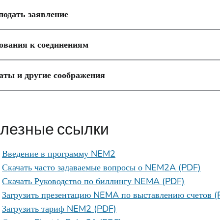
подать заявление
ования к соединениям
аты и другие соображения
лезные ссылки
Введение в программу NEM2
Скачать часто задаваемые вопросы о NEM2A (PDF)
Скачать Руководство по биллингу NEMA (PDF)
Загрузить презентацию NEMA по выставлению счетов (
Загрузить тариф NEM2 (PDF)