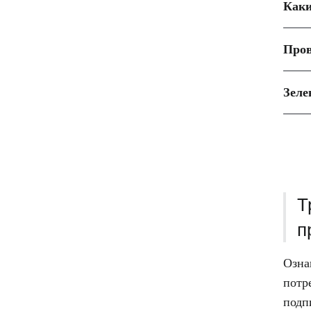
Каки
Пров
Зеле
Т
п
Озна
потр
подп