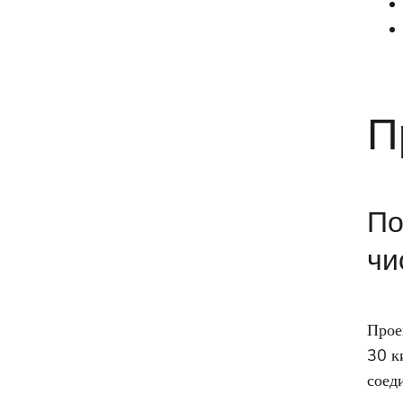
П
По
чи
Прое
30 к
соед