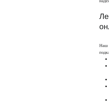
наде
Ле
он
Наш 
подк