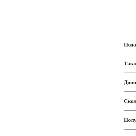
Пода
Такж
Допо
Скол
Полу